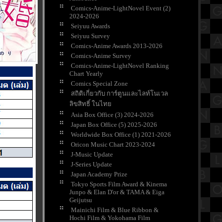
Comics-Anime-LightNovel Event (2)
2024-2026
Seiyuu Awards
Seiyuu Survey
Comics-Anime Awards 2013-2026
Comics-Anime Survey
Comics-Anime-LightNovel Ranking
Chart Yearly
Comics Special Zone
สถิติเกี่ยวกับ การ์ตูนและไลท์โนเวล
ลิขสิทธิ์ ในไท
Asia Box Office (3) 2024-2026
Japan Box Office (5) 2025-2026
Worldwide Box Office (1) 2021-2026
Oricon Music Chart 2023-2024
J-Music Update
J-Series Update
Japan Academy Prize
Tokyo Sports Film Award & Kinema
Junpo & Elan D'or & TAMA & Eiga
Geijutsu
Mainichi Film & Blue Ribbon &
Hochi Film & Yokohama Film