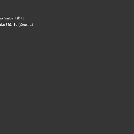
 Yaiba) เล่ม 1
aku เล่ม 10 (Zenshu)