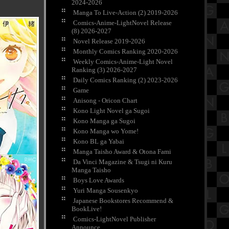
2024-2026
Manga To Live-Action (2) 2019-2026
Comics-Anime-LightNovel Release
(8) 2026-2027
Novel Release 2019-2026
Monthly Comics Ranking 2020-2026
Weekly Comics-Anime-Light Novel
Ranking (3) 2026-2027
Daily Comics Ranking (2) 2023-2026
Game
Anisong - Oricon Chart
Kono Light Novel ga Sugoi
Kono Manga ga Sugoi
Kono Manga wo Yome!
Kono BL ga Yabai
Manga Taisho Award & Otona Fami
Da Vinci Magazine & Tsugi ni Kuru
Manga Taisho
Boys Love Awards
Yuri Manga Sousenkyo
Japanese Bookstores Recommend &
BookLive!
Comics-LightNovel Publisher
Announce