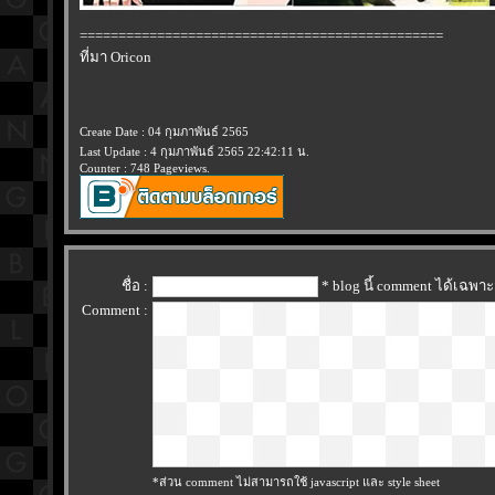
===============================================
ที่มา Oricon
Create Date : 04 กุมภาพันธ์ 2565
Last Update : 4 กุมภาพันธ์ 2565 22:42:11 น.
Counter : 748 Pageviews.
ชื่อ :
* blog นี้ comment ได้เฉพา
Comment :
*ส่วน comment ไม่สามารถใช้ javascript และ style sheet