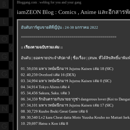
Bloggang.com : weblog for you and your gang
iamZEON Blog : Comics , Anime และอีกสารพัด
อันดับการ์ตูนขายดีที่ญี่ปุ่น : 24-30 มกราคม 2022
===============================================
:: เรียงตามฉบับรวมเล่ม ::
อันดับ | ยอดขายประจำสัปดาห์ | ชื่อเรื่อง | (สนพ. ที่ได้ลิขสิทธิ์มาพิ
01. 59,036 มหาเวทย์ผนึกมาร Jujutsu Kaisen เล่ม 18 (SIC)
02. 40,259 Overlord เล่ม 16 (DEX)
03. 34,994 มหาเวทย์ผนึกมาร Jujutsu Kaisen เล่ม 0 (SIC)
04. 34,914 Tokyo Aliens เล่ม 4
05. 34,456 Sakura, Saku. เล่ม 3
06. 34,359 รักอันตรายกับนายยากูซ่า dangerous lover (Koi to Dangan
07. 34,101 มหาเวทย์ผนึกมาร Jujutsu Kaisen เล่ม 17 (SIC)
08. 30,729 Kuubo Ibuki Great Game เล่ม 6
09. 30,540 Lv2 kara Cheat datta Moto Yuusha Kouho no Mattari Iseka
10. 29,697 Hatsu x Kon เล่ม 8