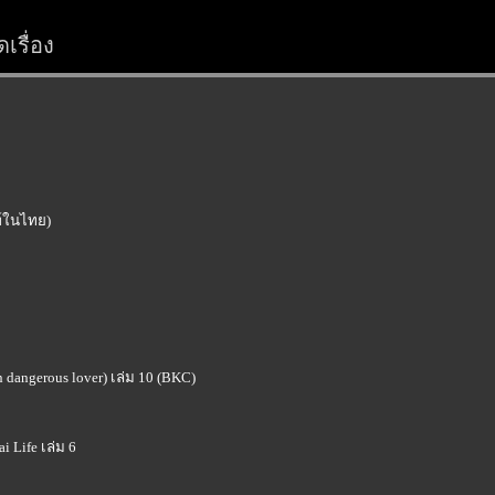
เรื่อง
มพ์ในไทย)
 dangerous lover) เล่ม 10 (BKC)
i Life เล่ม 6