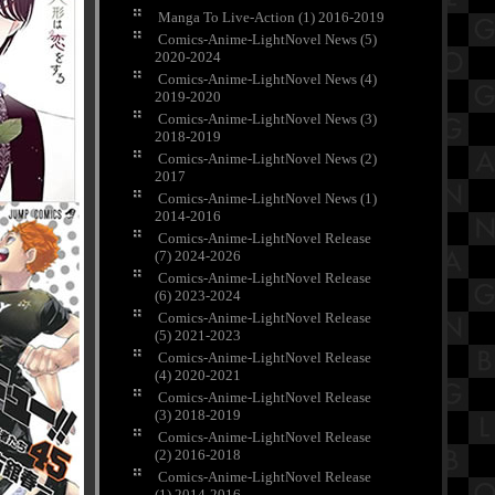
Manga To Live-Action (1) 2016-2019
Comics-Anime-LightNovel News (5)
2020-2024
Comics-Anime-LightNovel News (4)
2019-2020
Comics-Anime-LightNovel News (3)
2018-2019
Comics-Anime-LightNovel News (2)
2017
Comics-Anime-LightNovel News (1)
2014-2016
Comics-Anime-LightNovel Release
(7) 2024-2026
Comics-Anime-LightNovel Release
(6) 2023-2024
Comics-Anime-LightNovel Release
(5) 2021-2023
Comics-Anime-LightNovel Release
(4) 2020-2021
Comics-Anime-LightNovel Release
(3) 2018-2019
Comics-Anime-LightNovel Release
(2) 2016-2018
Comics-Anime-LightNovel Release
(1) 2014-2016