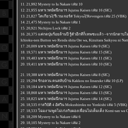
11. 21,992 Mystery to Iu Nakare เล่ม 10
12. 21,955 มหาเวทย์ผนึกมาร Jujutsu Kaisen เล่ม 16 (SIC)
13. 21,827 โตเกียว卍รีเวนเจอร์ส Tokyo卍Revengers เล่ม 25 (VBK)
14. 21,475 Mystery to Iu Nakare เล่ม 1
15. 20,921 Nichijou Lock เล่ม 2
16. 20,375 แค่กดปุ่มร้อยล้านปี รู้ตัวอีกทีก็เทพซะแล้ว ~จากนักดาบโ
Ichioku-nen Button wo Renda shita Ore wa, Kizuitara Saikyou ni Na
17. 20,009 มหาเวทย์ผนึกมาร Jujutsu Kaisen เล่ม 9 (SIC)
18. 19,571 มหาเวทย์ผนึกมาร Jujutsu Kaisen เล่ม 15 (SIC)
19. 19,483 มหาเวทย์ผนึกมาร Jujutsu Kaisen เล่ม 11 (SIC)
20. 19,411 มหาเวทย์ผนึกมาร Jujutsu Kaisen เล่ม 10 (SIC)
21. 19,388 มหาเวทย์ผนึกมาร Jujutsu Kaisen เล่ม 8 (SIC)
22. 19,294 รักอลวน คนสลับบ้าน Kakkou no Iinazuke เล่ม 10 (LP)
23. 19,184 มหาเวทย์ผนึกมาร Jujutsu Kaisen เล่ม 12 (SIC)
24. 18,868 มหาเวทย์ผนึกมาร Jujutsu Kaisen เล่ม 13 (SIC)
25. 18,825 มหาเวทย์ผนึกมาร Jujutsu Kaisen เล่ม 14 (SIC)
26. 18,535 กาลวิบัติ 4 อัศวิน Mokushiroku no Yonkishi เล่ม 5 (VBK)
27. 18,533 โฉมงามพูดไม่เก่งกับผองเพื่อนไม่เต็มเต็ง Komi-san wa 
28. 18,209 Mystery to Iu Nakare เล่ม 6
29. 18,105 Mystery to Iu Nakare เล่ม 2