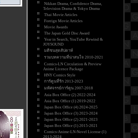
Nikkan Drama, Confidence Drama,
Television Drama & Tokyo Drama
Thai Movie Articles
Foreign Movie Articles
Movie Awards
The Japan Gold Disc Award
Year in Search, YouTube Rewind &
JOYSOUND
มติชนสุดสัปดาห์
รวมบทความที่น่าสนใจ 2010-2021
Comics-LN Circulation & Preview
Anime Licence Package
HNY Comics Style
การ์ตูนที่รัก 2013-2023
มหัศจรรย์การ์ตูน 2007-2018
Asia Box Office (2) 2022-2024
Asia Box Office (1) 2019-2022
Japan Box Office (4) 2024-2025
Japan Box Office (3) 2023-2024
Japan Box Office (2) 2021-2023
Japan Box Office (1) 2015-2021
Comics-Anime-LN-Novel License (1)
2013-2024