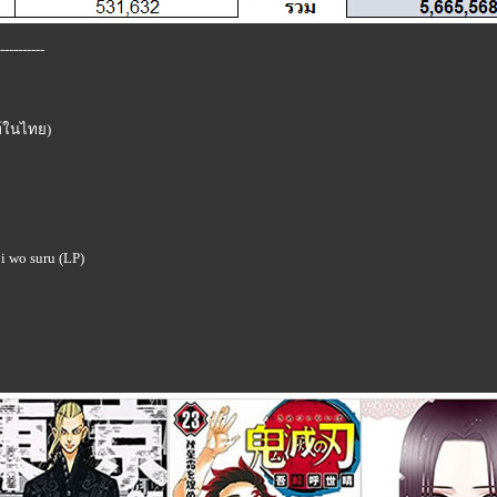
----------
มพ์ในไทย)
i wo suru (LP)