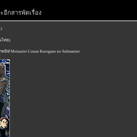
อีกสารพัดเรื่อง
23
์ในไทย)
น้ำทมิฬ Meitantei Conan Kurogane no Submarine