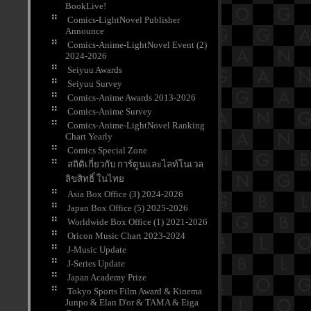
BookLive!
Comics-LightNovel Publisher
Announce
Comics-Anime-LightNovel Event (2)
2024-2026
Seiyuu Awards
Seiyuu Survey
Comics-Anime Awards 2013-2026
Comics-Anime Survey
Comics-Anime-LightNovel Ranking
Chart Yearly
Comics Special Zone
สถิติเกี่ยวกับ การ์ตูนและไลท์โนเวล
ลิขสิทธิ์ ในไท
Asia Box Office (3) 2024-2026
Japan Box Office (5) 2025-2026
Worldwide Box Office (1) 2021-2026
Oricon Music Chart 2023-2024
J-Music Update
J-Series Update
Japan Academy Prize
Tokyo Sports Film Award & Kinema
Junpo & Elan D'or & TAMA & Eiga