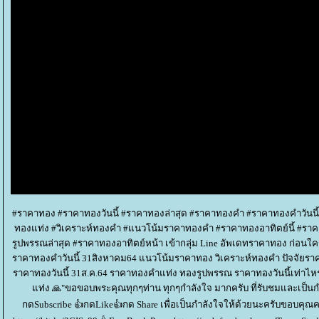
#ราคาทอง #ราคาทองวันนี้ #ราคาทองล่าสุด #ราคาทองคำ #ราคาทองคำวันนี
ทองแท่ง #วิเคราะห์ทองคำ #แนวโน้มราคาทองคำ #ราคาทองอาทิตย์นี้ #รา
รูปพรรณล่าสุด #ราคาทองอาทิตย์หน้า เข้ากลุ่ม Line อัพเดทราคาทอง ก่อนใคร ค
ราคาทองคำวันนี้ 31สิงหาคม64 แนวโน้มราคาทอง วิเคราะห์ทองคำ ปัจจัยรา
ราคาทองวันนี้ 31ส.ค.64 ราคาทองคำแท่ง ทองรูปพรรณ ราคาทองวันนี้เท่าไหร
ท่ง 🙏"ขอขอบพระคุณทุกๆท่าน ทุกๆกำลังใจ มากครับ ที่รับชมและเป็นกำ
กดSubscribe 👍กดLike👍กด Share เพื่อเป็นกำลังใจให้ด้วยนะครับขอบคุณคร