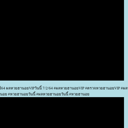
ธ์64 ผลหวยฮานอยVIPวันนี้ 7/2/64 #ผลหวยฮานอยVIP #ตรวจหวยฮานอยVIP #
านอย #หวยฮานอยวันนี้ #ผลหวยฮานอยวันนี้ #หวยฮานอ