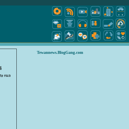
Tewannews.BlogGang.com
4
ศษ #ผล