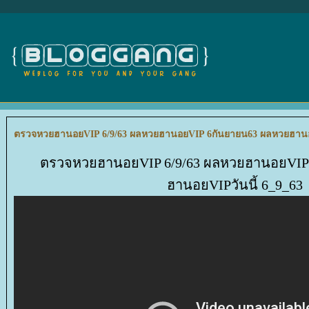
ตรวจหวยฮานอยVIP 6/9/63 ผลหวยฮานอยVIP 6กันยายน63 ผลหวยฮานอย
ตรวจหวยฮานอยVIP 6/9/63 ผลหวยฮานอยVI
ฮานอยVIPวันนี้ 6_9_63