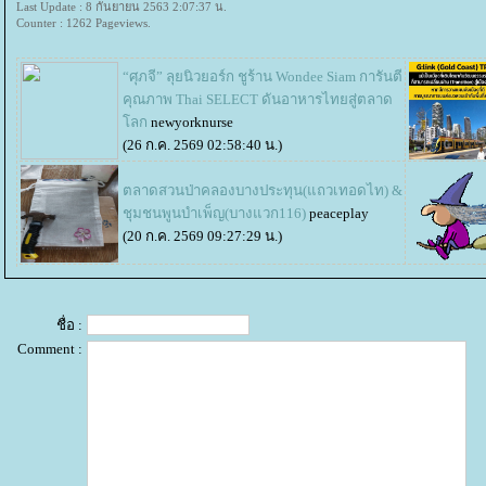
Last Update : 8 กันยายน 2563 2:07:37 น.
Counter : 1262 Pageviews.
“ศุภจี” ลุยนิวยอร์ก ชูร้าน Wondee Siam การันตี
คุณภาพ Thai SELECT ดันอาหารไทยสู่ตลาด
ลก
newyorknurse
(26 ก.ค. 2569 02:58:40 น.)
ตลาดสวนป่าคลองบางประทุน(แถวเทอดไท) &
ชุมชนพูนบำเพ็ญ(บางแวก116)
peaceplay
(20 ก.ค. 2569 09:27:29 น.)
ชื่อ :
Comment :