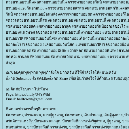
หวยฮานอยวันนี้ #ผลหวยฮานอยวันนี้ #ตรวจหวยฮานอยวันนี้ #ผลหวยฮานอ
ฮานอยvip26กันยายน63 #ตรวจหวยฮานอยล่าสุด #ผลหวยฮานอยทุกวัน #
วันนี้ #ตรวจหวยฮานอยย้อนหลัง #ตรวจหวยฮานอยสด #ตรวจหวยฮานอยวีไอพี
#ตรวจหวยฮานอยวันนี้สด #ผลหวยฮานอย #ผลหวยฮานอยวันนี้ #ผลหวยฮานอย
#ผลหวยฮานอยสด #ผลหวยฮานอยล่าสุด #ผลหวยฮานอยวันนี้ออกเลขอะไร 
ฮานอย #แนวทางเลขฮานอย #หวยฮานอยวันนี้ #หวยฮานอย #หวยฮานอยวัน
ฮานอยVIP #หวยฮานอยวันนี้VIP #หวยฮานอยเด็ดๆวันนี้ #หวยฮานอยออกอะไร 
ออกอะไร #เลขฮานอย #เลขฮานอยวันนี้สด #เลขฮานอยVIP #เลขฮานอยย้อนห
ฮานอยถ่ายทอดสด #หวยฮานอยพิเศษ #ถ่ายทอดสดหวยฮานอยพิเศษ #ฮานอย
สดหวยฮานอย #หวยฮานอยสด #หวยเวียดนาม #ผลหวยฮานอย #ตรวจหวย 
ล่าสุด
🙏"ขอบคุณทุกๆท่าน ทุกๆกำลังใจ มากครับ ที่ให้กำลังใจให้ผมนะครับ"
👍 กด Subscribe 👍 กดLike👍 กด Share เพื่อเป็นกำลังใจให้ด้วยนะครับขอบคุ
🙏 ติดต่อโฆษณา โปรโมท
Page: https://bit.ly/34YWihf
Email: balltewan@gmail.com
----------------
ติดตามข่าวสารอื่นๆอีกมากมา
บัตรคนจน, ข่าวคนจน, พรบผู้สูงอายุ, บัตรคนจน, เงินบำนาญ, เงินผู้สูงอายุ, บำนาญ
สวัสดิการแห่งรัฐ, บัตรคนจนล่าสุด, บัตรสวัสดิการแห่งรัฐล่าสุด, ผู้สูงอายุ, ข่าว
คนจนล่าสุด, ข่าวบัตรสวัสดิการแห่งรัฐ, ข่าวบัตรสวัสดิการแห่งรัฐล่าสุด,เงินอุด