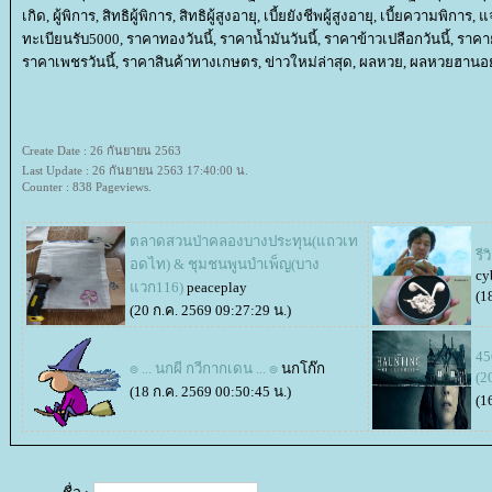
เกิด, ผู้พิการ, สิทธิผู้พิการ, สิทธิผู้สูงอายุ, เบี้ยยังชีพผู้สูงอายุ, เบี้ยความพิการ
ทะเบียนรับ5000, ราคาทองวันนี้, ราคาน้ำมันวันนี้, ราคาข้าวเปลือกวันนี้, รา
ราคาเพชรวันนี้, ราคาสินค้าทางเกษตร, ข่าวใหม่ล่าสุด, ผลหวย, ผลหวยฮาน
Create Date : 26 กันยายน 2563
Last Update : 26 กันยายน 2563 17:40:00 น.
Counter : 838 Pageviews.
ตลาดสวนป่าคลองบางประทุน(แถวเท
รี
อดไท) & ชุมชนพูนบำเพ็ญ(บาง
cy
วก116)
peaceplay
(1
(20 ก.ค. 2569 09:27:29 น.)
45
๏ ... นกผี กวีกากเดน ... ๏
นกโก๊ก
(2
(18 ก.ค. 2569 00:50:45 น.)
(1