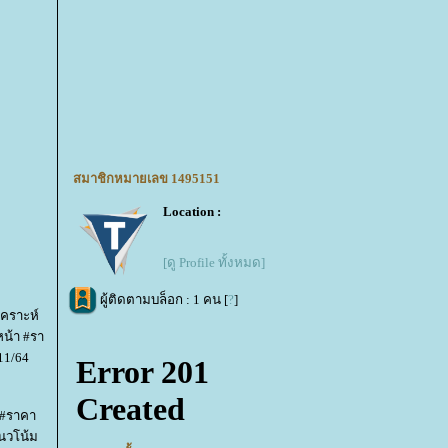
สมาชิกหมายเลข 1495151
Location :
[ดู Profile ทั้งหมด]
ผู้ติดตามบล็อก : 1 คน [
?
]
คราะห์
น้า #รา
11/64
 #ราคา
นวโน้ม