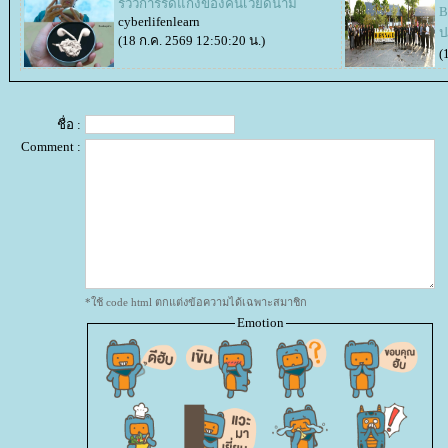
รีวิวการรัดแกงของคนเวียดนาม
B
cyberlifenlearn
ป
(18 ก.ค. 2569 12:50:20 น.)
(
ชื่อ :
Comment :
*ใช้ code html ตกแต่งข้อความได้เฉพาะสมาชิก
Emotion