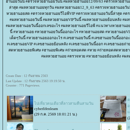
ฮานอยวันนี้ #ตรวจหวยฮานอยวันนี้ #ผลหวยฮานอย12/09/63 #ตรวจหวยฮ
ล่าสุด #ผลหวยฮานอยทุกวัน #ผลหวยฮานอย12_9_63 #ตรวจหวยฮานอยวันน
หวยฮานอยสด #ตรวจหวยฮานอยวีไอพีVIP #ตรวจหวยฮานอยวันนี้ล่าสุด #
#ผลหวยฮานอยวันนี้ #ผลหวยฮานอยVIPวันนี้ #ผลหวยฮานอยย้อนหลัง #
#ผลหวยฮานอยวันนี้ออกเลขอะไร #ผลหวยฮานอยวีไอพี #แนวทางหวยฮานอ
นี้ #หวยฮานอย #หวยฮานอยวันนี้ออกอะไร #หวยฮานอยสด #หวยฮานอยVI
เด็ดๆวันนี้ #หวยฮานอยออกอะไร #เลขฮานอยวันนี้ #เลขฮานอยวันนี้ออกอ
#เลขฮานอยVIP #เลขฮานอยย้อนหลัง #เลขฮานอยวันนี้ออก #เลขฮานอยถ่
สดหวยฮานอยพิเศษ #ฮานอยพิเศษ #ถ่ายทอดสด #หวย #ถ่ายทอดสดหวยฮ
#ผลหวยฮานอย #ตรวจหวย #หวยฮานอยย้อนหลัง #ผลห
Create Date : 12 กันยายน 2563
Last Update : 12 กันยายน 2563 19:19:50 น.
Counter : 771 Pageviews.
ต
ไปเที่ยวคนเดียวที่ลาวสามคืนสามวัน
อ
cyberlifenlearn
ว
(29 ก.ค. 2569 18:01:21 น.)
(
ส