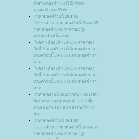
ทิศทางทองคำ แนวโน้มราคา
ทองคำ31ม.ค.65 #ร
ราคาทองคำวันนี้ 29/1/65
Updateล่าสุด ราคาทองวันนี้ 29ม.ค.65
ราคาทองคำแท่ง ราคาทองรูป
พรรณ+กำเหน็จ ราค
วิเคราะห์ทองคำ 29/1/65 ราคาทอง
วันนี้ 29ม.ค.65 แนวโน้มทองคำ ราคา
ทองคำวันนี้ 29/1/65 ปัจจัยทองคำ รา
คาท
วิเคราะห์ทองคำ 28/1/65 ราคาทอง
วันนี้ 28ม.ค.65 แนวโน้มทองคำ ราคา
ทองคำวันนี้ 28/1/65 ปัจจัยทองคำ รา
คาท
ราคาทองวันนี้ 26มกราคม2565 (รอบ
ปิดตลาด) กองทุนทองคำ SPDR ซื้อ
ทองเพิ่มอีก 4.65 ตัน หลังจากซื้อ 27
ตัน
ราคาทองคำวันนี้ 26/1/65
Updateล่าสุด ราคาทองวันนี้ 26ม.ค.65
ราคาทองคำแท่ง ราคาทองรูป