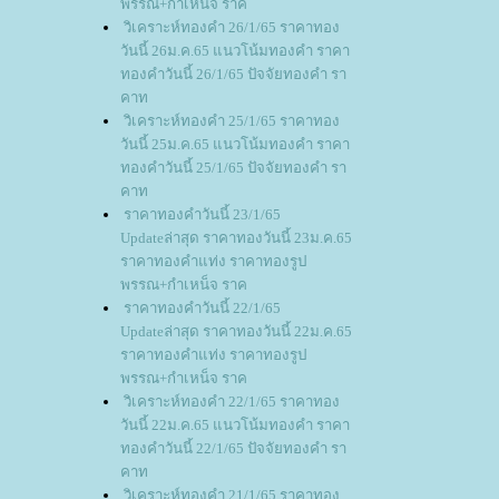
พรรณ+กำเหน็จ ราค
วิเคราะห์ทองคำ 26/1/65 ราคาทอง
วันนี้ 26ม.ค.65 แนวโน้มทองคำ ราคา
ทองคำวันนี้ 26/1/65 ปัจจัยทองคำ รา
คาท
วิเคราะห์ทองคำ 25/1/65 ราคาทอง
วันนี้ 25ม.ค.65 แนวโน้มทองคำ ราคา
ทองคำวันนี้ 25/1/65 ปัจจัยทองคำ รา
คาท
ราคาทองคำวันนี้ 23/1/65
Updateล่าสุด ราคาทองวันนี้ 23ม.ค.65
ราคาทองคำแท่ง ราคาทองรูป
พรรณ+กำเหน็จ ราค
ราคาทองคำวันนี้ 22/1/65
Updateล่าสุด ราคาทองวันนี้ 22ม.ค.65
ราคาทองคำแท่ง ราคาทองรูป
พรรณ+กำเหน็จ ราค
วิเคราะห์ทองคำ 22/1/65 ราคาทอง
วันนี้ 22ม.ค.65 แนวโน้มทองคำ ราคา
ทองคำวันนี้ 22/1/65 ปัจจัยทองคำ รา
คาท
วิเคราะห์ทองคำ 21/1/65 ราคาทอง