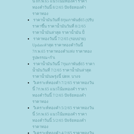
นี้ 8ก.พ.65 แนวโน้มทองคำ ราคา
ทองคำวันนี้ 8/2/65 ปัจจัยทองคำ
ราคาทอง
ราคาน้ำมันวันที่ 8กุมภาพันธ์65 (ปรับ
ราคาขึ้น ราคาน้ำมันวันที่ 8/2/65
ราคาน้ำมันล่าสุด ราคาน้ำมัน ปั้
ราคาทองวันนี้ 7/2/65 (รอบบ่าย)
Updateล่าสุด ราคาทองคำวันนี้
7ก.พ.65 ราคาทองคำแท่ง ราคาทอง
รูปพรรณ+กำเ
ราคาน้ำมันวันนี้ 7กุมภาพันธ์65 ราคา
น้ำมันวันที่ 7/2/65 ราคาน้ำมันล่าสุด
ราคาน้ำมันพรุ่งนี้ ปตท. บางจ
วิเคราะห์ทองคำ 7/2/65 ราคาทองวัน
นี้ 7ก.พ.65 แนวโน้มทองคำ ราคา
ทองคำวันนี้ 7/2/65 ปัจจัยทองคำ
ราคาทอง
วิเคราะห์ทองคำ 5/2/65 ราคาทองวัน
นี้ 5ก.พ.65 แนวโน้มทองคำ ราคา
ทองคำวันนี้ 5/2/65 ปัจจัยทองคำ
ราคาทอง
วิเคราะห์ทองคำ 4/2/65 ราคาทองวัน