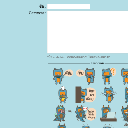
ชื่อ :
Comment :
*ใช้ code html ตกแต่งข้อความได้เฉพาะสมาชิก
Emotion