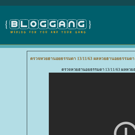
ตรวจหวยฮานอยธรรมดา 13/11/63 ผลหวยฮานอยธรรมดา 1
ตรวจหวยฮานอยธรรมดา 13/11/63 ผลหวยฮ