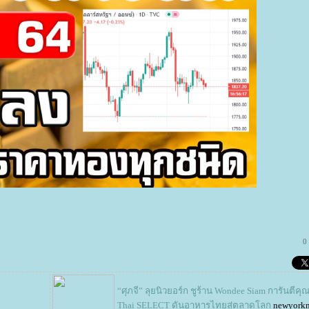
0
“ศุภจี” ลุยนิวยอร์ก ชูร้าน Wondee Siam การันตีค
Thai SELECT ดันอาหารไทยสู่ตลาดโลก
newyorkn