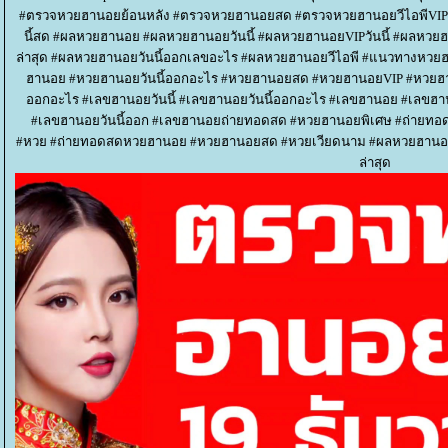
#ตรวจหวยฮานอยย้อนหลัง #ตรวจหวยฮานอยสด #ตรวจหวยฮานอยวีไอพีVIP #
นี้สด #ผลหวยฮานอย #ผลหวยฮานอยวันนี้ #ผลหวยฮานอยVIPวันนี้ #ผลห
ล่าสุด #ผลหวยฮานอยวันนี้ออกเลขอะไร #ผลหวยฮานอยวีไอพี #แนวทางหว
ฮานอย #หวยฮานอยวันนี้ออกอะไร #หวยฮานอยสด #หวยฮานอยVIP #หวยฮาน
ออกอะไร #เลขฮานอยวันนี้ #เลขฮานอยวันนี้ออกอะไร #เลขฮานอย #เลขฮา
#เลขฮานอยวันนี้ออก #เลขฮานอยถ่ายทอดสด #หวยฮานอยพิเศษ #ถ่ายท
#หวย #ถ่ายทอดสดหวยฮานอย #หวยฮานอยสด #หวยเวียดนาม #ผลหวยฮาน
ล่าสุด