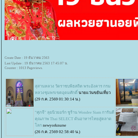
Create Date : 19 ธันวาคม 2563
Last Update : 19 ธันวาคม 2563 17:45:07 น.
Counter : 1013 Pageviews.
สุสานหลวง วัดราชบพิธสถิต พระอังคาร กรม
หลวงชุมพรเขตอุดมศักดิ์
นายแว่นขยันเที่ยว
(29 ก.ค. 2569 01:30:14 น.)
“ศุภจี” ลุยนิวยอร์ก ชูร้าน Wondee Siam การันตี
คุณภาพ Thai SELECT ดันอาหารไทยสู่ตลาด
ลก
newyorknurse
(26 ก.ค. 2569 02:58:40 น.)