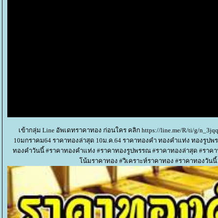
เข้ากลุ่ม Line อัพเดทราคาทอง ก่อนใคร คลิก https://line.me/R/ti/g/n_3j
10มกราคม64 ราคาทองล่าสุด 10ม.ค.64 ราคาทองคำ ทองคำแท่ง ทองรูปพรรณ
ทองคำวันนี้ #ราคาทองคำแท่ง #ราคาทองรูปพรรณ #ราคาทองล่าสุด #ราค
น้มราคาทอง #วิเคราะห์ราคาทอง #ราคาทองวันนี้