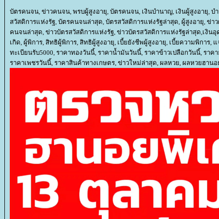
บัตรคนจน, ข่าวคนจน, พรบผู้สูงอายุ, บัตรคนจน, เงินบำนาญ, เงินผู้สูงอายุ, บำนาญ
สวัสดิการแห่งรัฐ, บัตรคนจนล่าสุด, บัตรสวัสดิการแห่งรัฐล่าสุด, ผู้สูงอายุ, ข่าว
คนจนล่าสุด, ข่าวบัตรสวัสดิการแห่งรัฐ, ข่าวบัตรสวัสดิการแห่งรัฐล่าสุด,เงินอุด
เกิด, ผู้พิการ, สิทธิผู้พิการ, สิทธิผู้สูงอายุ, เบี้ยยังชีพผู้สูงอายุ, เบี้ยความพิการ
ทะเบียนรับ5000, ราคาทองวันนี้, ราคาน้ำมันวันนี้, ราคาข้าวเปลือกวันนี้, รา
ราคาเพชรวันนี้, ราคาสินค้าทางเกษตร, ข่าวใหม่ล่าสุด, ผลหวย, ผลหวยฮาน