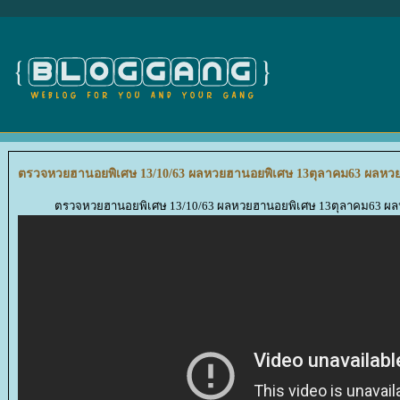
ตรวจหวยฮานอยพิเศษ 13/10/63 ผลหวยฮานอยพิเศษ 13ตุลาคม63 ผลหวยฮา
ตรวจหวยฮานอยพิเศษ 13/10/63 ผลหวยฮานอยพิเศษ 13ตุลาคม63 ผลหว