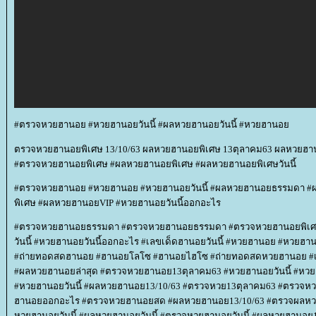
#ตรวจหวยฮานอย #หวยฮานอยวันนี้ #ผลหวยฮานอยวันนี้ #หวยฮานอ
ตรวจหวยฮานอยพิเศษ 13/10/63 ผลหวยฮานอยพิเศษ 13ตุลาคม63 ผลหวยฮานอย
#ตรวจหวยฮานอยพิเศษ #ผลหวยฮานอยพิเศษ #ผลหวยฮานอยพิเศษวันนี้
#ตรวจหวยฮานอย #หวยฮานอย #หวยฮานอยวันนี้ #ผลหวยฮานอยธรรมดา
พิเศษ #ผลหวยฮานอยVIP #หวยฮานอยวันนี้ออกอะไร
#ตรวจหวยฮานอยธรรมดา #ตรวจหวยฮานอยธรรมดา #ตรวจหวยฮานอยพิเ
วันนี้ #หวยฮานอยวันนี้ออกอะไร #เลขเด็ดฮานอยวันนี้ #หวยฮานอย #หวยฮา
#ถ่ายทอดสดฮานอย #ฮานอยโลโซ #ฮานอยไฮโซ #ถ่ายทอดสดหวยฮานอย #เ
#ผลหวยฮานอยล่าสุด #ตรวจหวยฮานอย13ตุลาคม63 #หวยฮานอยวันนี้ #หว
#หวยฮานอยวันนี้ #ผลหวยฮานอย13/10/63 #ตรวจหวย13ตุลาคม63 #ตรวจห
ฮานอยออกอะไร #ตรวจหวยฮานอยสด #ผลหวยฮานอย13/10/63 #ตรวจผลหวยฮ
หวยฮานอยวันนี้ #ผลหวยฮานอยวันนี้ #ตรวจหวยฮานอยวันนี้ #ผลหวยฮานอ