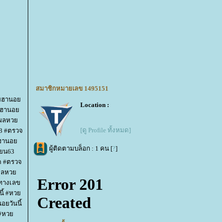
สมาชิกหมายเลข 1495151
วยฮานอ
Location :
วยฮานอ
 #ผลหว
[ดู Profile ทั้งหมด]
3 #ตรวจ
ยฮานอ
ผู้ติดตามบล็อก : 1 คน [
?
]
ายน63
ด #ตรวจ
#ผลหว
ทางเลข
นี้ #หว
ยวันนี้
 #หว