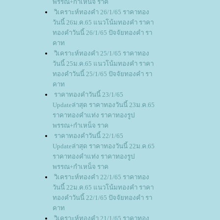
พรรณ+กำเหน็จ ราค
วิเคราะห์ทองคำ 26/1/65 ราคาทอง
วันนี้ 26ม.ค.65 แนวโน้มทองคำ ราคา
ทองคำวันนี้ 26/1/65 ปัจจัยทองคำ รา
คาท
วิเคราะห์ทองคำ 25/1/65 ราคาทอง
วันนี้ 25ม.ค.65 แนวโน้มทองคำ ราคา
ทองคำวันนี้ 25/1/65 ปัจจัยทองคำ รา
คาท
ราคาทองคำวันนี้ 23/1/65
Updateล่าสุด ราคาทองวันนี้ 23ม.ค.65
ราคาทองคำแท่ง ราคาทองรูป
พรรณ+กำเหน็จ ราค
ราคาทองคำวันนี้ 22/1/65
Updateล่าสุด ราคาทองวันนี้ 22ม.ค.65
ราคาทองคำแท่ง ราคาทองรูป
พรรณ+กำเหน็จ ราค
วิเคราะห์ทองคำ 22/1/65 ราคาทอง
วันนี้ 22ม.ค.65 แนวโน้มทองคำ ราคา
ทองคำวันนี้ 22/1/65 ปัจจัยทองคำ รา
คาท
วิเคราะห์ทองคำ 21/1/65 ราคาทอง