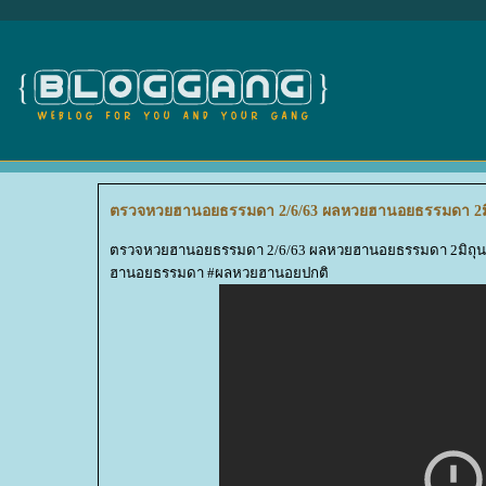
ตรวจหวยฮานอยธรรมดา 2/6/63 ผลหวยฮานอยธรรมดา 2มิ
ตรวจหวยฮานอยธรรมดา 2/6/63 ผลหวยฮานอยธรรมดา 2มิถุน
ฮานอยธรรมดา #ผลหวยฮานอยปกติ