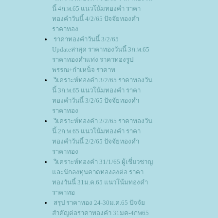
นี้ 4ก.พ.65 แนวโน้มทองคำ ราคา
ทองคำวันนี้ 4/2/65 ปัจจัยทองคำ
ราคาทอง
ราคาทองคำวันนี้ 3/2/65
Updateล่าสุด ราคาทองวันนี้ 3ก.พ.65
ราคาทองคำแท่ง ราคาทองรูป
พรรณ+กำเหน็จ ราคาท
วิเคราะห์ทองคำ 3/2/65 ราคาทองวัน
นี้ 3ก.พ.65 แนวโน้มทองคำ ราคา
ทองคำวันนี้ 3/2/65 ปัจจัยทองคำ
ราคาทอง
วิเคราะห์ทองคำ 2/2/65 ราคาทองวัน
นี้ 2ก.พ.65 แนวโน้มทองคำ ราคา
ทองคำวันนี้ 2/2/65 ปัจจัยทองคำ
ราคาทอง
วิเคราะห์ทองคำ 31/1/65 ผู้เชี่ยวชาญ
ละนักลงทุนคาดทองลงต่อ ราคา
ทองวันนี้ 31ม.ค.65 แนวโน้มทองคำ
ราคาทอ
สรุป ราคาทอง 24-30ม.ค.65 ปัจจั
สำคัญต่อราคาทองคำ 31มค-4กพ65