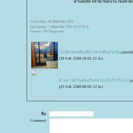
ฮานอยสด #หวยเวียดนาม #ผลหวยฮ
Create Date : 02 มิถุนายน 2563
Last Update : 2 มิถุนายน 2563 19:07:53 น.
Counter : 902 Pageviews.
ไปเที่ยวคนเดียวที่ลาวสามคืนสามวัน
cyberli
(29 ก.ค. 2569 18:01:21 น.)
ค้างคาวทำไมต้องกินกล้วย (เอ้าก็ว่ากันไป)
j
(23 ก.ค. 2569 00:02:12 น.)
ชื่อ :
Comment :