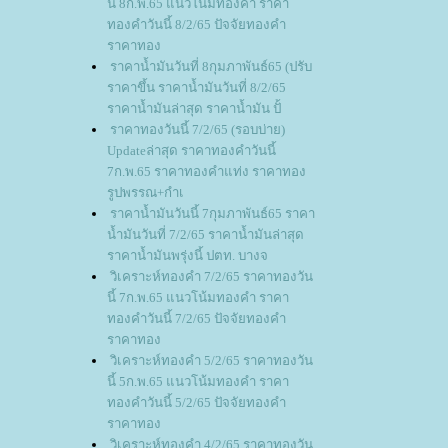
นี้ 8ก.พ.65 แนวโน้มทองคำ ราคา
ทองคำวันนี้ 8/2/65 ปัจจัยทองคำ
ราคาทอง
ราคาน้ำมันวันที่ 8กุมภาพันธ์65 (ปรับ
ราคาขึ้น ราคาน้ำมันวันที่ 8/2/65
ราคาน้ำมันล่าสุด ราคาน้ำมัน ปั้
ราคาทองวันนี้ 7/2/65 (รอบบ่าย)
Updateล่าสุด ราคาทองคำวันนี้
7ก.พ.65 ราคาทองคำแท่ง ราคาทอง
รูปพรรณ+กำเ
ราคาน้ำมันวันนี้ 7กุมภาพันธ์65 ราคา
น้ำมันวันที่ 7/2/65 ราคาน้ำมันล่าสุด
ราคาน้ำมันพรุ่งนี้ ปตท. บางจ
วิเคราะห์ทองคำ 7/2/65 ราคาทองวัน
นี้ 7ก.พ.65 แนวโน้มทองคำ ราคา
ทองคำวันนี้ 7/2/65 ปัจจัยทองคำ
ราคาทอง
วิเคราะห์ทองคำ 5/2/65 ราคาทองวัน
นี้ 5ก.พ.65 แนวโน้มทองคำ ราคา
ทองคำวันนี้ 5/2/65 ปัจจัยทองคำ
ราคาทอง
วิเคราะห์ทองคำ 4/2/65 ราคาทองวัน