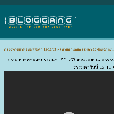
ตรวจหวยฮานอยธรรมดา 15/11/63 ผลหวยฮานอยธรรมดา 15พฤศจิกายน6
ตรวจหวยฮานอยธรรมดา 15/11/63 ผลหวยฮานอยธรร
ธรรมดาวันนี้ 15_11_