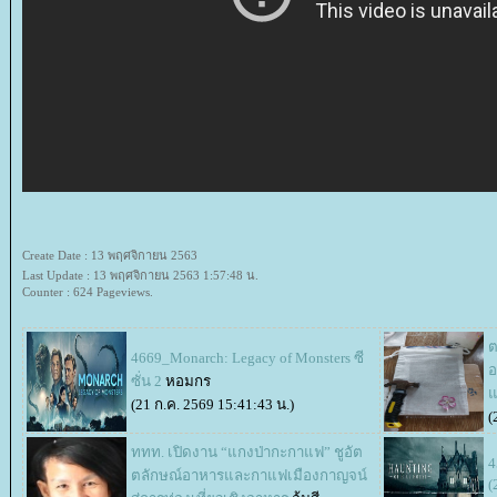
Create Date : 13 พฤศจิกายน 2563
Last Update : 13 พฤศจิกายน 2563 1:57:48 น.
Counter : 624 Pageviews.
ต
4669_Monarch: Legacy of Monsters ซี
อ
ซั่น 2
หอมกร
(21 ก.ค. 2569 15:41:43 น.)
(
ททท. เปิดงาน “แกงป่ากะกาแฟ” ชูอัต
4
ตลักษณ์อาหารและกาแฟเมืองกาญจน์
(