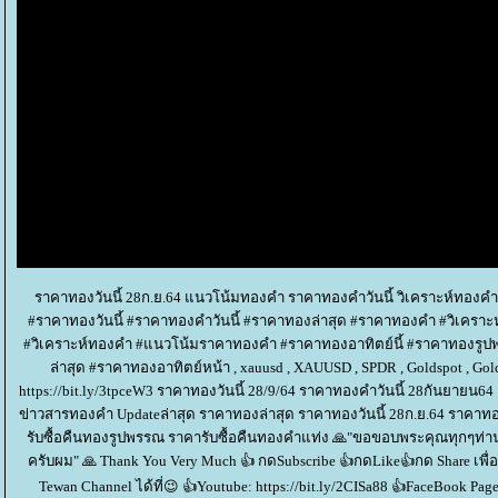
ราคาทองวันนี้ 28ก.ย.64 แนวโน้มทองคำ ราคาทองคำวันนี้ วิเคราะห์ทองค
#ราคาทองวันนี้ #ราคาทองคำวันนี้ #ราคาทองล่าสุด #ราคาทองคำ #วิเคร
#วิเคราะห์ทองคำ #แนวโน้มราคาทองคำ #ราคาทองอาทิตย์นี้ #ราคาทองรู
ล่าสุด #ราคาทองอาทิตย์หน้า , xauusd , XAUUSD , SPDR , Goldspot , Go
https://bit.ly/3tpceW3 ราคาทองวันนี้ 28/9/64 ราคาทองคำวันนี้ 28กันยาย
ข่าวสารทองคำ Updateล่าสุด ราคาทองล่าสุด ราคาทองวันนี้ 28ก.ย.64 ราคาท
รับซื้อคืนทองรูปพรรณ ราคารับซื้อคืนทองคำแท่ง 🙏"ขอขอบพระคุณทุกๆท่าน 
ครับผม" 🙏 Thank You Very Much 👍 กดSubscribe 👍กดLike👍กด Share เพื
Tewan Channel ได้ที่😉 👍Youtube: https://bit.ly/2CISa88 👍FaceBook Pag