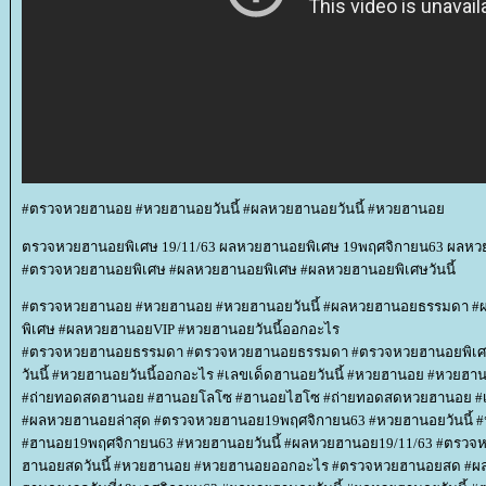
#ตรวจหวยฮานอย #หวยฮานอยวันนี้ #ผลหวยฮานอยวันนี้ #หวยฮานอ
ตรวจหวยฮานอยพิเศษ 19/11/63 ผลหวยฮานอยพิเศษ 19พฤศจิกายน63 ผลหวยฮา
#ตรวจหวยฮานอยพิเศษ #ผลหวยฮานอยพิเศษ #ผลหวยฮานอยพิเศษวันนี้
#ตรวจหวยฮานอย #หวยฮานอย #หวยฮานอยวันนี้ #ผลหวยฮานอยธรรมดา
พิเศษ #ผลหวยฮานอยVIP #หวยฮานอยวันนี้ออกอะไร
#ตรวจหวยฮานอยธรรมดา #ตรวจหวยฮานอยธรรมดา #ตรวจหวยฮานอยพิเ
วันนี้ #หวยฮานอยวันนี้ออกอะไร #เลขเด็ดฮานอยวันนี้ #หวยฮานอย #หวยฮา
#ถ่ายทอดสดฮานอย #ฮานอยโลโซ #ฮานอยไฮโซ #ถ่ายทอดสดหวยฮานอย #เ
#ผลหวยฮานอยล่าสุด #ตรวจหวยฮานอย19พฤศจิกายน63 #หวยฮานอยวันนี้ 
#ฮานอย19พฤศจิกายน63 #หวยฮานอยวันนี้ #ผลหวยฮานอย19/11/63 #ตรว
ฮานอยสดวันนี้ #หวยฮานอย #หวยฮานอยออกอะไร #ตรวจหวยฮานอยสด #