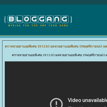
ตรวจหวยฮานอยพิเศษ 19/11/63 ผลหวยฮานอยพิเศษ 19พฤศจิกายน63 ผลห
ตรวจหวยฮานอยพิเศษ 19/11/63 ผลหวยฮานอยพิเศษ 19พฤศจิกายน63 ผล