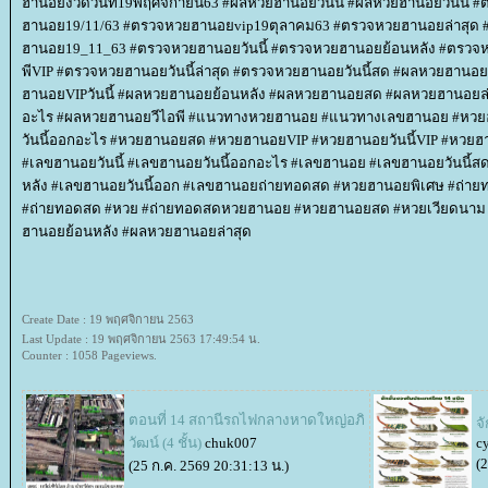
ฮานอยงวดวันที่19พฤศจิกายน63 #ผลหวยฮานอยวันนี้ #ผลหวยฮานอยวันนี้ 
ฮานอย19/11/63 #ตรวจหวยฮานอยvip19ตุลาคม63 #ตรวจหวยฮานอยล่าสุด
ฮานอย19_11_63 #ตรวจหวยฮานอยวันนี้ #ตรวจหวยฮานอยย้อนหลัง #ตรว
พีVIP #ตรวจหวยฮานอยวันนี้ล่าสุด #ตรวจหวยฮานอยวันนี้สด #ผลหวยฮานอ
ฮานอยVIPวันนี้ #ผลหวยฮานอยย้อนหลัง #ผลหวยฮานอยสด #ผลหวยฮานอยล่
อะไร #ผลหวยฮานอยวีไอพี #แนวทางหวยฮานอย #แนวทางเลขฮานอย #หวย
วันนี้ออกอะไร #หวยฮานอยสด #หวยฮานอยVIP #หวยฮานอยวันนี้VIP #หวยฮ
#เลขฮานอยวันนี้ #เลขฮานอยวันนี้ออกอะไร #เลขฮานอย #เลขฮานอยวันนี้
หลัง #เลขฮานอยวันนี้ออก #เลขฮานอยถ่ายทอดสด #หวยฮานอยพิเศษ #ถ่า
#ถ่ายทอดสด #หวย #ถ่ายทอดสดหวยฮานอย #หวยฮานอยสด #หวยเวียดนา
ฮานอยย้อนหลัง #ผลหวยฮานอยล่าสุด
Create Date : 19 พฤศจิกายน 2563
Last Update : 19 พฤศจิกายน 2563 17:49:54 น.
Counter : 1058 Pageviews.
ตอนที่ 14 สถานีรถไฟกลางหาดใหญ่อภิ
จ
วัฒน์ (4 ชั้น)
chuk007
cy
(
(25 ก.ค. 2569 20:31:13 น.)