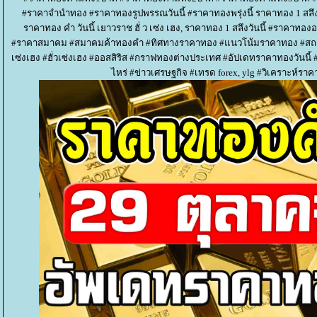
#ราคาจำนำทอง #ราคาทองรูปพรรณวันนี้ #ราคาทองพรุ่งนี้ ราคาทอง 1 สลึง 
ราคาทอง คํา วันนี้ เยาวราช ฮั่ ว เซ่ง เฮง, ราคาทอง 1 สลึงวันนี้ #รา
#ราคาสมาคม #สมาคมค้าทองคำ #ทิศทางราคาทอง #แนวโน้มราคาทอง #สถาน
เซ่งเฮง #ฮั่วเซ่งเฮง #ออสสิริส #กราฟทองต่างประเทศ #อัปเดทราคาทองวันนี้
ไหร่ #ข่าวเศรษฐกิจ #เทรด forex, ylg #วิเคราะห์ราคา