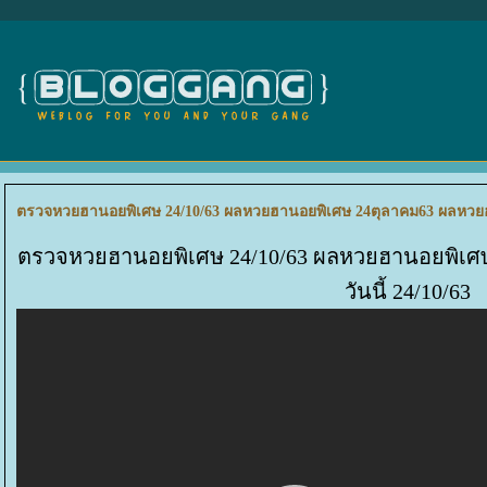
ตรวจหวยฮานอยพิเศษ 24/10/63 ผลหวยฮานอยพิเศษ 24ตุลาคม63 ผลหวยฮา
ตรวจหวยฮานอยพิเศษ 24/10/63 ผลหวยฮานอยพิเศ
วันนี้ 24/10/63