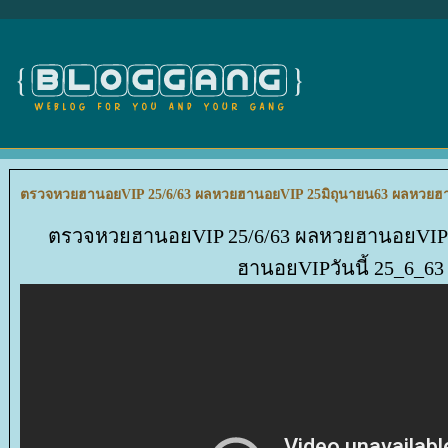
ตรวจหวยฮานอยVIP 25/6/63 ผลหวยฮานอยVIP 25มิถุนายน63 ผลหวยฮาน
ตรวจหวยฮานอยVIP 25/6/63 ผลหวยฮานอยVIP
ฮานอยVIPวันนี้ 25_6_63