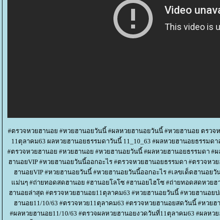
#ตรวจหวยฮานอย #หวยฮานอยวันนี้ #ผลหวยฮานอยวันนี้ #หวยฮานอย ตรว
11ตุลาคม63 ผลหวยฮานอยธรรมดาวันนี้ 11_10_63 #ผลหวยฮานอยธรรมดา
#ตรวจหวยฮานอย #หวยฮานอย #หวยฮานอยวันนี้ #ผลหวยฮานอยธรรมดา 
ฮานอยVIP #หวยฮานอยวันนี้ออกอะไร #ตรวจหวยฮานอยธรรมดา #ตรวจห
ฮานอยVIP #หวยฮานอยวันนี้ #หวยฮานอยวันนี้ออกอะไร #เลขเด็ดฮานอยว
ม่นๆ #ถ่ายทอดสดฮานอย #ฮานอยโลโซ #ฮานอยไฮโซ #ถ่ายทอดสดหวยฮา
ฮานอยล่าสุด #ตรวจหวยฮานอย11ตุลาคม63 #หวยฮานอยวันนี้ #หวยฮานอยป
ฮานอย11/10/63 #ตรวจหวย11ตุลาคม63 #ตรวจหวยฮานอยสดวันนี้ #หว
#ผลหวยฮานอย11/10/63 #ตรวจผลหวยฮานอยงวดวันที่11ตุลาคม63 #ผลหวยฮ