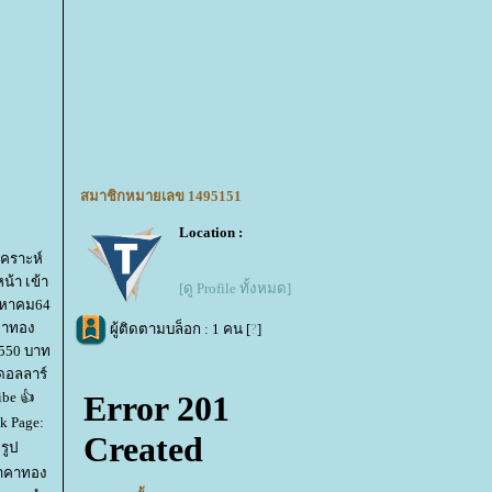
สมาชิกหมายเลข 1495151
Location :
คราะห์
้า เข้า
[ดู Profile ทั้งหมด]
ิงหาคม64
คาทอง
ผู้ติดตามบล็อก : 1 คน [
?
]
550 บาท
ดอลลาร์
ibe 👍
k Page:
รูป
ราคาทอง