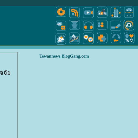
Tewannews.BlogGang.com
ัจจั