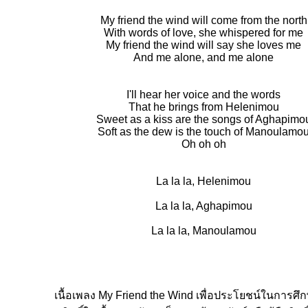
My friend the wind will come from the north
With words of love, she whispered for me
My friend the wind will say she loves me
And me alone, and me alone
I'll hear her voice and the words
That he brings from Helenimou
Sweet as a kiss are the songs of Aghapimo
Soft as the dew is the touch of Manoulamo
Oh oh oh
La la la, Helenimou
La la la, Aghapimou
La la la, Manoulamou
เนื้อเพลง My Friend the Wind เพื่อประโยชน์ในการศึกษ