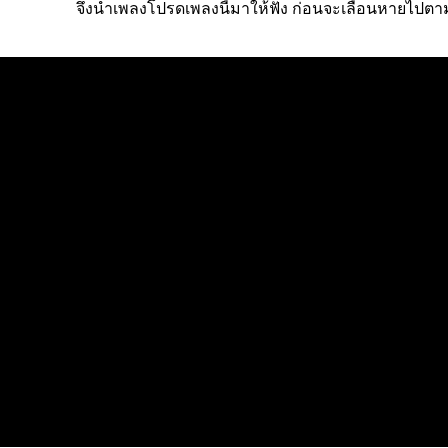
จึงนำเพลงโปรดเพลงนี้มาให้ฟัง ก่อนจะเลือนหายไปต