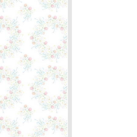
When Will I See You Again -
The Three Degrees... ความ
หมา
If I Ever See You Again -
Anne Murray ... ความหมา
Somebodys Always Saying
Goodbye - Ann Murray ...
ความหมา
Donna Donna - Joan Baez
... ความหมา
Most of All - B.J. thomus ...
ความหมา
Carry Me , Ohio - Sun Kil
Moon ... ความหมา
Sister Cry - The Jayhawks
... ความหมา
The Impossible Dream
(The Quest) - Josh Groban
... ความหมา
Always - Bon Jovi ... ความ
หมา
Raindrops Keep Fallng On
My Head - B. J. Thomas ...
ความหมา