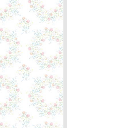
Never Say Goodbye Again -
Demis Roussos ... ความ
หมา
My Friend the Wind -
Demis Roussos ... ความ
หมา
I Only Want to Be with You -
The Bay City Rollers ...
ความหมา
My Personal Revenge -
Jackson Browne ... ความ
หมา
Merry Christmas - Ed
Sheeran & Elton John
...ตะพาบหลักกิโลเมตรที่ 367
คำอวยพร"
Old Turkey Buzzard - José
Feliciano ... ความหมา
The Guitar Man - Bread ...
ตะพาบหลักกิโลเมตรที่ 366
"อาชีพในฝัน"
You’re Still The One -
Shania Twain ... ความหมา