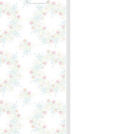
Gotta Travel On - Billy
Grammer ... ความหมา
I'll See You Again - Westlife
... ความหมา
Ah Robin, Gentle Robin -
เพลงอังกฤษโบราณในยุค
เรเนสซอง ... ความหมา
Right Down the Line -
Gerry Rafferty ...ความหมา
The Green Leaves Of
Summer - The Brothers
Four ... ความหมา
Foolish Heart - Steve Perry
... ความหมา
How Do You Do? - Mouth &
MacNeal ... ความหมา
Mother Like Mine - The
Band Perry ... ความหมา
Goodbye Girl - David Gates
... ความหมา
Woman in Love - The
Three Degrees ... ความ
หมา