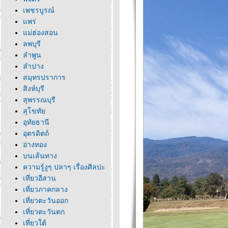
เพชรบูรณ์
พร่
ม่ฮ่องสอน
ลพบุรี
ลำพูน
ลำปาง
สมุทรปราการ
สิงห์บุรี
สุพรรณบุรี
สุโขทั
อุทัยธานี
อุตรดิตถ์
อ่างทอง
บนเส้นทาง
ความรู้งูๆ ปลาๆ เรื่องศิลปะ
เที่ยวอีสาน
เที่ยวภาคกลาง
เที่ยวตะวันออก
เที่ยวตะวันตก
เที่ยวใต้