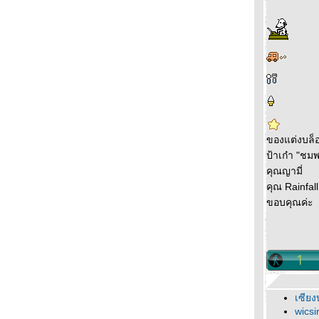
ของแต่งบล็
ป้าเก๋า "ชม
คุณญามี่
คุณ Rainfall
ขอบคุณค่ะ
เซียง
wicsi