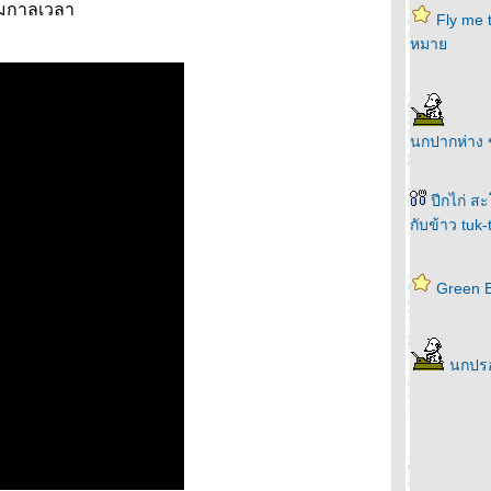
ามกาลเวลา
Fly me 
หมา
นกปากห่าง
ปีกไก่ สะ
กับข้าว tuk
Green E
นกปร