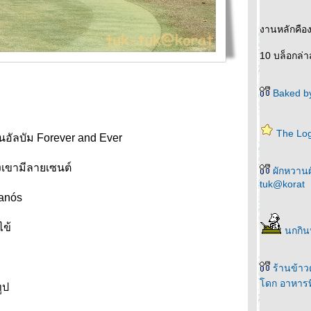
งานหลักคือ
10 บล็อกล่า
Baked by
The Log
นอัลบัม Forever and Ever
งเขามีลายเซนต์
ผักหวานผั
tuk@korat
ianós
ไข้
นกกิน
ร้านข้าว
ดก อาหารที่
ูป