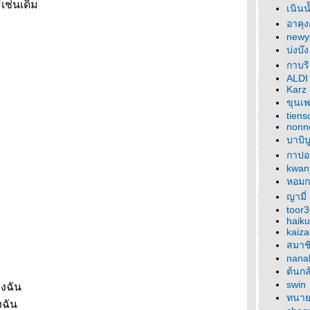
์เช่นเดิม
เนินน
อาคุง
newy
บ่งบ๊ง
กาบร
ALDI
Karz
ขุนเ
tien
nonn
บาบิบ
กาปอ
kwan
หอมก
ญามี่
toor
haiku
kaiz
สมาช
nana
ต้นกล
swin
งฉัน
ทนาย
งฉัน