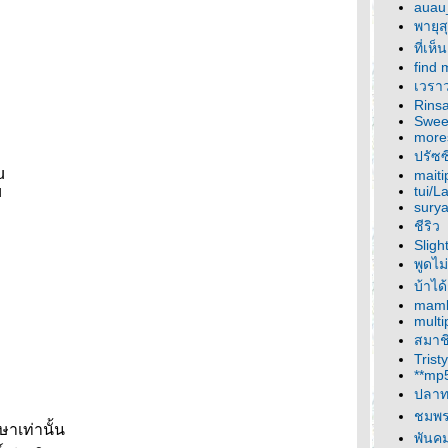
auau
พายุส
ที่เห
find 
เวราว
Rinsa
Sweet
more
ปรัซซี
u
maiti
u
tui/L
sury
ชีริว
Sligh
พูดไม่
บ้าได
mam
multi
สมาช
Tristy
**mp
ปลาท
ชมพ
าเท่านั้น
พันค