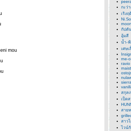
peer
กะว่า
u
เริงฤ
Ni.S
u
moon
กัปตั
อุ้มสี
น้ำ-ฟ
เศษเส
leni mou
Insi
me-o
ou
ravio
maist
ou
ostoj
nula
sierr
vanil
สกุล
เป็ดส
HUN
สายห
grill
สาวไก
ไวน์ก