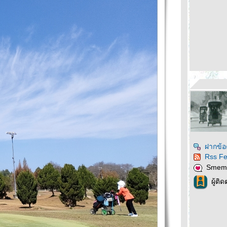
ฝากข้อ
Rss F
Smem
ผู้ติ