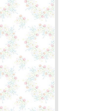
Demis Roussos ... ความ
หมา
My Friend the Wind -
Demis Roussos ... ความ
หมา
I Only Want to Be with You -
The Bay City Rollers ...
ความหมา
My Personal Revenge -
Jackson Browne ... ความ
หมา
Merry Christmas - Ed
Sheeran & Elton John
...ตะพาบหลักกิโลเมตรที่ 367
คำอวยพร"
Old Turkey Buzzard - José
Feliciano ... ความหมา
The Guitar Man - Bread ...
ตะพาบหลักกิโลเมตรที่ 366
"อาชีพในฝัน"
You’re Still The One -
Shania Twain ... ความหมา