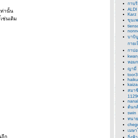
กาบร
ALDI
่านั้น
Karz
์เช่นเดิม
ขุนเ
tien
nonn
บาบิบ
กายเป
กาปอ
kwan
หอมก
ญามี่
toor
haiku
kaiz
สมาช
1129
nana
ต้นกล
swin
ทนาย
cheg
เมษา
นอีก
กิ่งฟ้า