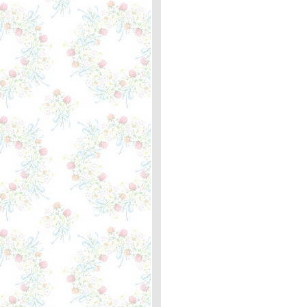
Grammer ... ความหมา
I'll See You Again - Westlife
... ความหมา
Ah Robin, Gentle Robin -
เพลงอังกฤษโบราณในยุค
เรเนสซอง ... ความหมา
Right Down the Line -
Gerry Rafferty ...ความหมา
The Green Leaves Of
Summer - The Brothers
Four ... ความหมา
Foolish Heart - Steve Perry
... ความหมา
How Do You Do? - Mouth &
MacNeal ... ความหมา
Mother Like Mine - The
Band Perry ... ความหมา
Goodbye Girl - David Gates
... ความหมา
Woman in Love - The
Three Degrees ... ความ
หมา
When Will I See You Again -