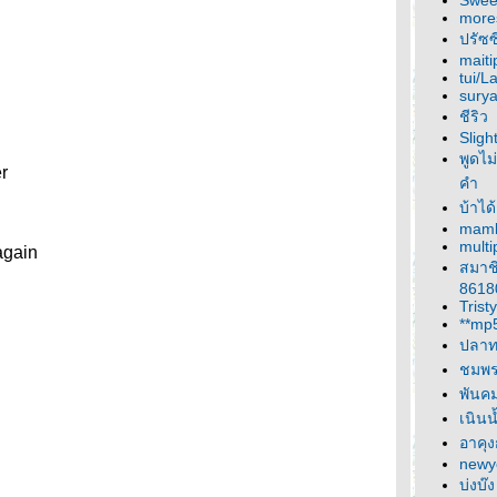
Sweet
more
ปรัซซี
maiti
tui/L
sury
ชีริว
Sligh
พูดไม่
r
คำ
บ้าได
mam
multi
again
สมาช
8618
Tristy
**mp
ปลาท
ชมพ
พันค
เนินน
อาคุง
newy
บ่งบ๊ง