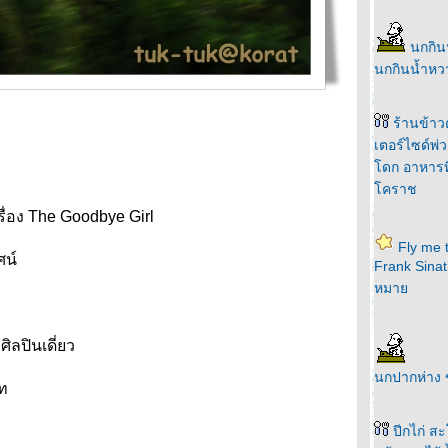
นกกิน
นกกินน้ำห
ร้านข้าว
เตอร์ไซด์พ
ดก อาหารที่ค
คราช
่อง The Goodbye Girl
Fly me 
ศน์
Frank Sinat
หมา
ลปินเดี่ยว
นกปากห่าง
์ท
ปีกไก่ สะ