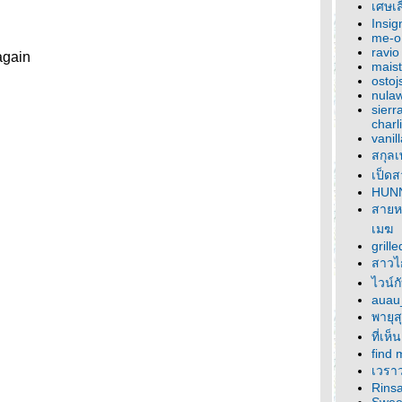
เศษเส
Insi
me-o
ravio
again
maist
ostoj
nula
sierr
charl
vanil
สกุล
เป็ดส
HUN
สายห
เมฆ
grill
สาวไก
ไวน์ก
auau
พายุส
ที่เห
find 
เวราว
Rinsa