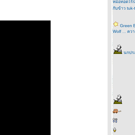
หม้อทอดไร้น้
กับข้าว tuk
Green E
Wolf ... ค
นกปร