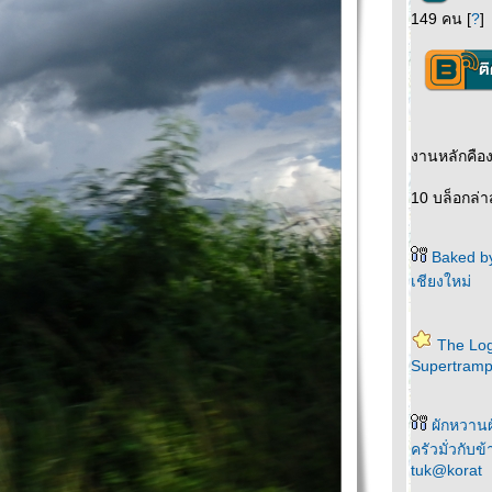
149 คน [
?
]
งานหลักคือ
10 บล็อกล่า
Baked by
เชียงใหม่
The Log
Supertram
ผักหวานผ
ครัวมั่วกับข้
tuk@korat