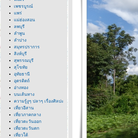
เพชรบูรณ์
พร่
ม่ฮ่องสอน
ลพบุรี
ลำพูน
ลำปาง
สมุทรปราการ
สิงห์บุรี
สุพรรณบุรี
สุโขทั
อุทัยธานี
อุตรดิตถ์
อ่างทอง
บนเส้นทาง
ความรู้งูๆ ปลาๆ เรื่องศิลปะ
เที่ยวอีสาน
เที่ยวภาคกลาง
เที่ยวตะวันออก
เที่ยวตะวันตก
เที่ยวใต้