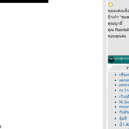
ของแต่งบล็
ป้าเก๋า "ชม
คุณญามี่
คุณ Rainfall
ขอบคุณค่ะ
เซียง
wicsi
peer
กะว่า
เริงฤ
Ni.S
moon
กัปตั
อุ้มสี
น้ำ-ฟ
r