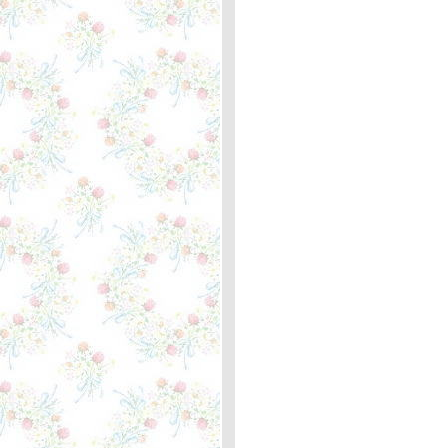
The Three Degrees... ความ
หมา
If I Ever See You Again -
Anne Murray ... ความหมา
Somebodys Always Saying
Goodbye - Ann Murray ...
ความหมา
Donna Donna - Joan Baez
... ความหมา
Most of All - B.J. thomus ...
ความหมา
Carry Me , Ohio - Sun Kil
Moon ... ความหมา
Sister Cry - The Jayhawks
... ความหมา
The Impossible Dream
(The Quest) - Josh Groban
... ความหมา
Always - Bon Jovi ... ความ
หมา
Raindrops Keep Fallng On
My Head - B. J. Thomas ...
ความหมา
Never Say Goodbye Again -