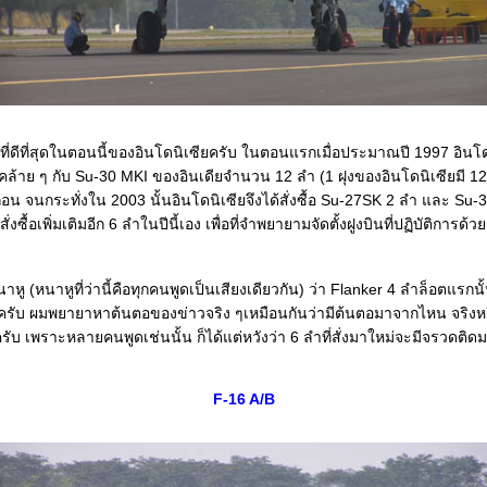
ินที่ดีที่สุดในตอนนี้ของอินโดนิเซียครับ ในตอนแรกเมื่อประมาณปี 1997 อินโ
่งคล้าย ๆ กับ Su-30 MKI ของอินเดียจำนวน 12 ลำ (1 ฝุงของอินโดนิเซียมี 12
่อน จนกระทั่งใน 2003 นั้นอินโดนิเซียจึงได้สั่งซื้อ Su-27SK 2 ลำ และ S
่งซื้อเพิ่มเติมอีก 6 ลำในปีนี้เอง เพื่อที่จำพยายามจัดตั้งฝูงบินที่ปฏิบัติการด้ว
าหู (หนาหูที่ว่านี้คือทุกคนพูดเป็นเสียงเดียวกัน) ว่า Flanker 4 ลำล็อตแรกนั้
รับ ผมพยายาหาต้นตอของข่าวจริง ๆเหมือนกันว่ามีต้นตอมาจากไหน จริงหรือ
ับ เพราะหลายคนพูดเช่นนั้น ก็ได้แต่หวังว่า 6 ลำที่สั่งมาใหม่จะมีจรวดติด
F-16 A/B