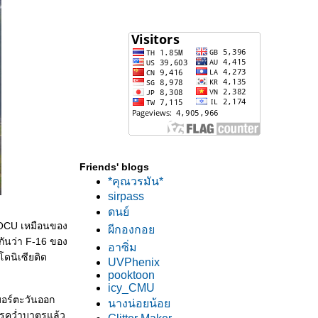
Friends' blogs
*คุณวรมัน*
sirpass
ดนย์
5 OCU เหมือนของ
ผีกองกอ
กันว่า F-16 ของ
อาซิ่ม
โดนิเซียติด
UVPhenix
pooktoon
icy_CMU
มอร์ตะวันออก
นางน่อยน้อ
การคว่ำบาตรแล้ว