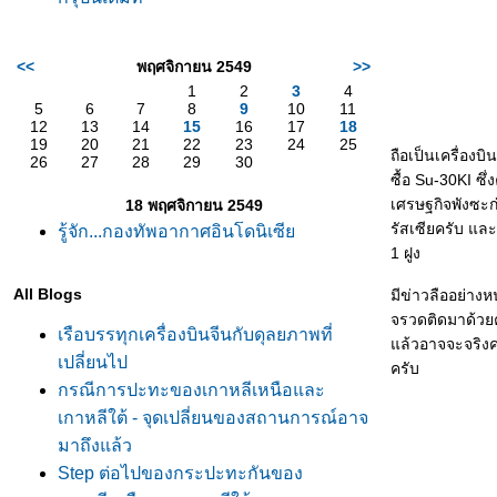
<<
พฤศจิกายน 2549
>>
1
2
3
4
5
6
7
8
9
10
11
12
13
14
15
16
17
18
19
20
21
22
23
24
25
ถือเป็นเครื่องบ
26
27
28
29
30
ซื้อ Su-30KI ซึ
เศรษฐกิจพังซะก
18 พฤศจิกายน 2549
รัสเซียครับ และสั
รู้จัก...กองทัพอากาศอินโดนิเซี
1 ฝูง
All Blogs
มีข่าวลืออย่างหน
จรวดติดมาด้วยค
เรือบรรทุกเครื่องบินจีนกับดุลยภาพที่
ล้วอาจจะจริงคร
เปลี่ยนไป
ครับ
กรณีการปะทะของเกาหลีเหนือและ
เกาหลีใต้ - จุดเปลี่ยนของสถานการณ์อาจ
มาถึงแล้ว
Step ต่อไปของกระปะทะกันของ