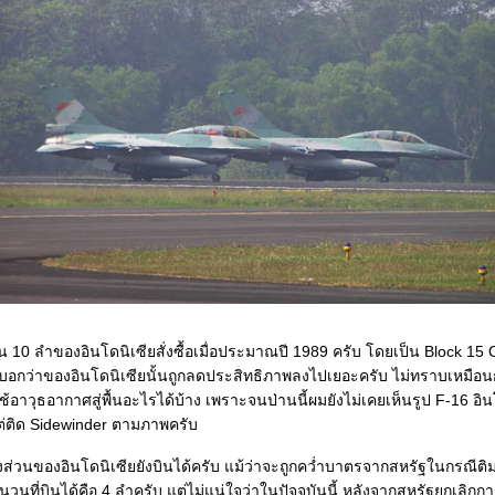
 10 ลำของอินโดนิเซียสั่งซื้อเมื่อประมาณปี 1989 ครับ โดยเป็น Block 1
บอกว่าของอินโดนิเซียนั้นถูกลดประสิทธิภาพลงไปเยอะครับ ไม่ทราบเหมือน
ใช้อาวุธอากาศสู่พื้นอะไรได้บ้าง เพราะจนป่านนี้ผมยังไม่เคยเห็นรูป F-16 อิน
ต่ติด Sidewinder ตามภาพครับ
างส่วนของอินโดนิเซียยังบินได้ครับ แม้ว่าจะถูกคว่ำบาตรจากสหรัฐในกรณีติ
จำนวนที่บินได้คือ 4 ลำครับ แต่ไม่แน่ใจว่าในปัจจุบันนี้ หลังจากสหรัฐยกเลิก