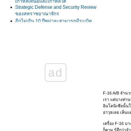
เกาหลีเหนือและเกาหลีใต้
Strategic Defense and Security Review
ของสหราชอาณาจักร
อีกไม่เกิน 10 ปีพม่าจะสามารถมีระเบิด
นิวเคลียร์ได้ครับ
ข้อมูลเพิ่มเติมเกี่ยวกับการจัดหาระบบ
จรวดหลายลำกล้องของพม่า
พม่าจัดหาเครื่องบินฝึกขั้นสูง/โจมตีเบา
บบ K-8 จากจีนอีก 50 ลำ
OV-10C ของกองทัพอากาศฟิลิปปินส์
ad
(อดีตเครื่องทอ.ไทย) ตก
รายละเอียดการจัดหาอาวุธของอาเซียน
นปี 2552
F-16 A/B จำนวน
กัมพูชาซ้อมยิงจรวดหลายลำกล้องแบบ
เรา แต่บางท่าน
BM21
อินโดนิเซียนั้น
รายละเอียดปัญหาเรือดำน้ำของมาเลเซี
อาวุธเลย เห็นแ
ลงนามแล้ว: เวียดนามจัดหา Su-30MK2,
รงไฟฟ้านิวเคลียร์, (และเรือดำน้ำชั้น
เครื่อง F-16 บ
Kilo)
ก็ตาม รู้สึกว่า