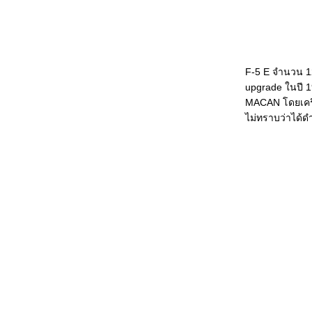
เวียดนามจัดหา Su-30MK2V จำนวน 12
ลำ
ภาพห้องนักบินของ MiG-29 ของ
ทอ.พม่า???
F-5 E จำนวน 12
เวียดนามเตรียมซื้อเรือดำน้ำชั้นกิโล
upgrade ในปี 19
จำนวน 6 ลำ
MACAN โดยเครื่
เอเชียทุ่มงบทหาร ไม่เกรงศก.พินาศ
ไม่ทราบว่าได้ดำ
F-22 งานเข้า: รมต.กลาโหมสหรัฐเสนอ
ปิดสายการผลิต F-22 - เร่งการจัดหา F-35
The AEGIS Party - รวมมิตรเรือเอจิสใน
คาบสมุทรเกาหลี
ข้อมูลแรกของระบบตรวจจับ VERA-E
ของมาเลเซี
อะไรเป็นอะไรบนตัว Su-30MKM
ทอ.มาเลเซี
อาเซียนกับความมั่นคง: งานแรกคือหาจุด
มุ่งหมายร่วมกัน
Aero India 2009: Asia's Premier Air