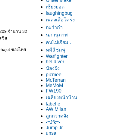
Glitter Maker
เซียงยอด
laughingbug
เพลงเสือโคร่ง
กะว่าก๋า
 209 จำนวน 32
นภานุภาพ
ิเซี
คนไม่เจียม..
Alphajet ของไท
หมีสีชมพู
Warfighter
helldiver
น้องผิง
picmee
Mr.Terran
MeMoM
FW190
เฉลียงหน้าบ้าน
labelle
AW Milan
ลูกกวาดจัง
-=Jfk=-
Jump.Jr
unsa