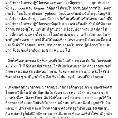
ค่าใช้จ่ายในการปฏิบัติการและซ่อมบำรุงที่ถูกกว่า ....... จุดเด่นของ
ทั้ง Typhoon และ Gripen ก็คือค่าใช้จ่ายในการปฏิบัติการที่ไม่แพงจน
เกินไป โดยในกรณีของ Typhoon ถือเป็นเครื่องบินขับไล่รุ่นใหญ่ที่มี
ค่าใช้จ่ายค่อนข้างถูก และ Gripen ก็เป็นเครื่องบินขับไล่ขนาดเล็กที่มี
ค่าใช้จ่ายในการปฏิบัติการถูกที่สุดในบรรดาเครื่องบินขับไล่ที่ทันสมั
จากฝั่งสหรัฐ-ยุโรป แต่เป็นที่รู้กันดีว่าเครื่องบินจากฝรั่งเศสมีค่าใช้
จ่ายที่ค่อนข้างแพง ซ้ำร้ายอะไหล่ยังแพงมากกว่าเครื่องบินแบบอื่น ๆ
ชาติลูกค้าหลาย ๆ ชาติที่ไม่ได้มองเพียงแค่ราคาค่าตัวในตอนซื้อ แต่
มองถึงค่าใช้จ่ายและความสามารถของตนในการปฏิบัติการในระยะ
าว จึงยังคงเลือกที่จะมองข้าม Rafale ไป
- อีกทั้งข้อเสนอของ Rafale เองก็เป็นอีกหนึ่งเหตุผลเช่นกัน Dassault
Aviation ไม่ได้เสนอข้อเสนออะไรที่เป็นพิเศษมากนัก ต่างจากคู่แข่งที่
มักจะเสนอข้อเสนอพิเศษมากมาย ทั้งลด แลก แจก แถม หรือให้สิทธิ
พิเศษต่าง ๆ ชาติลูกค้าจึงเลือกที่จะไปมองดูข้อเสนอที่ดีกว่าแทน
- เหตุผลสุดท้ายก็อาจจะมาจากประวัติการค้าอาวุธเก่า ๆ ของฝรั่งเศส
ดยกรณีที่เห็นได้ชัดที่สุดคือในสงครามระหว่างอิสราเอลและชาติ
อาหรับซึ่งชาติอาหรับกดดันให้ฝรั่งเศสคว่ำบาตรการขายอาวุธให้กับ
อิสราเอลเพื่อแลกกับสิทธิในการขุดน้ำมัน ฝรั่งเศสจึงเสียลูกค้าไปใน
หลาย ๆ ประเทศ และแม้ว่าหลาย ๆ ครั้งสหรัฐก็ทำแบบฝรั่งเศสเช่น
กัน แต่สหรัฐก็ยังมีอิทธิพลทางการเมืองและข้อเสนอที่ทำให้ชาติลูกค้า