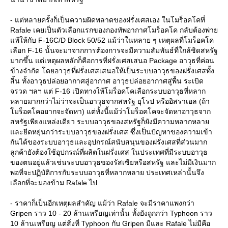
- แต่หลายครั้งก็เป็นความผิดพลาดของฝรั่งเศสเอง ในโมร็อคโคที่
Rafale เคยเป็นตัวเลือกแรกของกองทัพอากาศโมร็อคโค กลับต้องพ่า
พ้ให้กับ F-16C/D Block 50/52 แม้ว่าในหลาย ๆ เหตุผลที่โมร็อคโค
เลือก F-16 นั้นจะมาจากการต้องการจะมีความสัมพันธ์ที่ใกล้ชิดสหรัฐ
มากขึ้น แต่เหตุผลหลักก็คือการที่ฝรั่งเศสเสนอ Package อาวุธที่ค่อน
ข้างจำกัด โดยอาวุธที่ฝรั่งเศสเสนอให้เป็นระบบอาวุธของฝรั่งเศสทั้ง
สิ้น ทั้งอาวุธปล่อยอากาศสู่อากาศ อาวุธปล่อยอากาศสู่พื้น ระเบิด
จรวด ฯลฯ แต่ F-16 เปิดทางให้โมร็อคโคเลือกระบบอาวุธที่หลาก
หลายมากกว่าไม่ว่าจะเป็นอาวุธจากสหรัฐ ยุโรป หรืออิสราเอล (ถ้า
มร็อคโคอยากจะจัดหา) แต่ทั้งนี้แม้ว่าโมร็อคโคจะจัดหาอาวุธจาก
สหรัฐเพียงแหล่งเดียว ระบบอาวุธของสหรัฐก็ยังมีความหลากหลา
ละยีดหยุ่นกว่าระบบอาวุธของฝรั่งเศส ซึ่งเป็นปัญหาของความเข้า
กันได้ของระบบอาวุธและอุปกรณ์สนับสนุนของฝรั่งเศสที่ส่วนมาก
ลูกค้ายังต้องใช้อุปกรณ์ที่ผลิตในฝรั่งเศส ในประเทศที่มีระบบอาวุธ
ของตนอยู่แล้วเช่นระบบอาวุธของรัสเซียหรือสหรัฐ และไม่มีเงินมาก
พอที่จะปฏิบัติการกับระบบอาวุธที่หลากหลาย ประเทศเหล่านั้นจึง
เลือกที่จะมองข้าม Rafale ไป
- ราคาก็เป็นอีกเหตุผลสำคัญ แม้ว่า Rafale จะมีราคาแพงกว่า
Gripen ราว 10 - 20 ล้านเหรียญเท่านั้น ทั้งยังถูกกว่า Typhoon ราว
10 ล้านเหรียญ แต่สิ่งที่ Typhoon กับ Gripen มีและ Rafale ไม่มีคือ