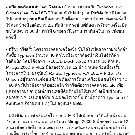
- สวิสเซอร์แลนด์:
ดย Rafale เข้าร่วมแข่งขันกับ Typhoon และ
Gripen (โดย F/A-18E/F ได้ถอนตัวไปแล้ว) แต่ Rafale ก็ยังมีโอกาส
ไม่มากนักอยู่เช่นเดิมเนื่องจากสวิสตั้งงบประมาณในการจัดหาครั้งนี้
ไว้ค่อนข้างน้อยคือราว 2.2 พันล้านฟรังซ์ แต่ต้องการจัดหาเครื่องบิน
ขับไล่ถึงราว 30 ลำ ทำให้ Gripen มีโอกาสมากที่สุดในการแข่งขัน
ครั้งนี้
- กรีซ:
กรีซเริ่มโครงการจัดหาเครื่องบินขับไล่ใหม่หลักจากยกเลิกคำ
สั่งซื้อ Typhoon จำนวน 40 ลำไปเนื่องจากต้องนำเงินไปจัดกีฬา
อลิมปิก โดยได้จัดหา F-16C/D Block 50/52 จำนวน 30 ลำและ
Mirage 2000-5 Mk.2 มือสองจำนวน 12 ลำ มาแทนก่อนที่จะเริ่ม
ครงการใหม่ ปัจจุบันมี Rafale, Typhoon, F/A-18E/F, F-16 และ
Gripen อยู่ในการแข่งขันที่กรีซต้องการจัดหาเครื่องบินขับไล่ราว 40
- 60 ลำ มีข่าวลือจากสื่อของกรีซว่ากรีซต้องการจัดหา Rafale เพื่อ
สดงความขอบคุณต่อฝรั่งเศสที่คิดค้านไม่ให้มาเซโดเนียเข้าเป็น
สมาชิก NATO แต่สุดท้ายก็ไม่มีอะไรเกิดขึ้น ทั้งนี้คาดว่า Typhoon ยัง
คงเป็นตัวเก็งอันดับ 1 อยู่ในปัจจุบันเช่นเดิม
- บราซิล:
บราซิลล้มเลิกโครงการ F-X ไปเมื่อหลายปีที่แล้วเนื่องจาก
ปัญหาด้านงบประมาณ และจัดหา Mirage 2000-9 มือสองจำนวน 12
ลำมาขัดตาทัพไปก่อน แต่ภาวะการแข่งขันสะสมอาวุธในอเมริกาใต้
รวมถึงการจัดซื้ออาวุธจำนวนมากของเวเนซุเอล่า บราซิลจึงประกาศ