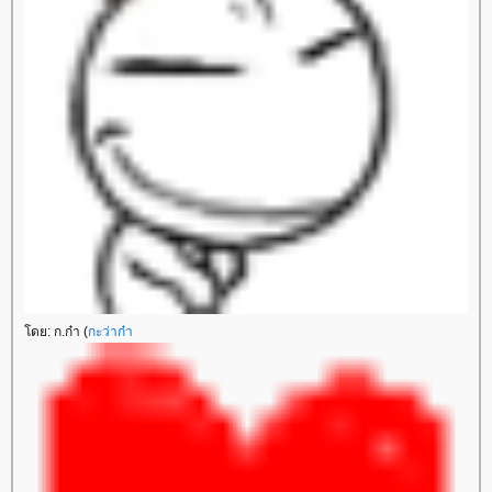
ดย: ก.ก๋า (
กะว่าก๋า