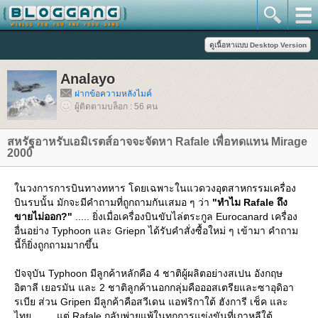
Analayo
ฝากข้อความหลังไมค์
ผู้ติดตามบล็อก : 56 คน
สหรัฐอาหรับเอมิเรตส์อาจจะจัดหา Rafale เพื่อทดแทน Mirage
2000
นวงการการบินทางทหาร โดยเฉพาะในแวดวงอุตสาหกรรมเครื่อง
บินรบนั้น มักจะมีคำถามที่ถูกถามกันเสมอ ๆ ว่า
"ทำไม Rafale ถึง
ขายไม่ออก?"
..... ยิ่งเมื่อเครื่องบินขับไล่ตระกูล Eurocanard เครื่อง
อื่นอย่าง Typhoon และ Griepn ได้รับคำสั่งซื้อใหม่ ๆ เข้ามา คำถาม
นี้ก็ยิ่งถูกถามมากขึ้น
ปัจจุบัน Typhoon มีลูกค้าหลักคือ 4 ชาติผู้ผลิตอย่างสเปน อังกฤษ
อิตาลี เยอรมัน และ 2 ชาติลูกค้านอกกลุ่มคือออสเตรียและซาอุดิอา
รเบีย ส่วน Gripen มีลูกค้าคือสวีเดน แอฟริกาใต้ ฮังการี เช็ค และ
ไทย ....... แต่ Rafale กลับพ่ายแพ้ในทุกการแข่งขันที่เกาหลีใต้