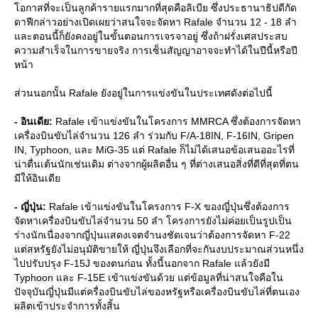
อกาสที่จะเป็นลูกค้ารายแรกมากที่สุดคือลิเบีย ซึ่งประธานาธิปดีกัด
ดาฟีกล่าวอย่างเปิดเผยว่าสนใจจะจัดหา Rafale จำนวน 12 - 18 ลำ
ละตอนนี้ก็ยังคงอยู่ในขั้นตอนการเจรจาอยู่ ซึ่งถ้าฝรั่งเศสประสบ
ความสำเร็จในการขายจริง การเซ็นสัญญาอาจจะทำได้ในปีนี้หรือปี
หน้า
ส่วนนอกนั้น Rafale ยังอยู่ในการแข่งขันในประเทศดังต่อไปนี้
- อินเดีย:
Rafale เข้าแข่งขันในโครงการ MMRCA ซึ่งต้องการจัดหา
เครื่องบินขับไล่จำนวน 126 ลำ ร่วมกับ F/A-18IN, F-16IN, Gripen
IN, Typhoon, และ MiG-35 แต่ Rafale ก็ไม่ได้เสนอข้อเสนออะไรที่
น่าตื่นเต้นนักเช่นเดิม ต่างจากผู้ผลิตอื่น ๆ ที่ต่างเสนอสิ่งที่ดีที่สุดที่ตน
มีให้อินเดี
- ญี่ปุ่น:
Rafale เข้าแข่งขันในโครงการ F-X ของญี่ปุ่นซึ่งต้องการ
จัดหาเครื่องบินขับไล่จำนวน 50 ลำ โครงการยังไม่ค่อยเป็นรูปเป็น
ร่างนักเนื่องจากญี่ปุ่นแสดงเจตจำนงชัดเจนว่าต้องการจัดหา F-22
ต่สหรัฐยังไม่อนุมัติขายให้ ญี่ปุ่นจึงเลือกที่จะกันงบประมาณส่วนหนึ่ง
ไปปรับปรุง F-15J ของตนก่อน ทั้งนี้นอกจาก Rafale แล้วยังมี
Typhoon และ F-15E เข้าแข่งขันด้วย แต่ข้อมูลที่น่าสนใจคือใน
ปัจจุบันญี่ปุ่นมีแต่ครื่องบินขับไล่ของหรัฐหรือเครื่องบินขับไล่ที่ตนเอง
ผลิตเข้าประจำการทั้งสิ้น