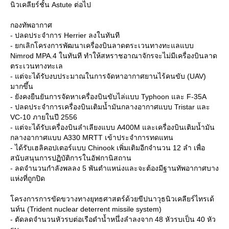
นิวเคลียร์ชั้น Astute ต่อไป
กองทัพอากาศ
- ปลดประจำการ Herrier ลงในทันที
- ยกเลิกโครงการพัฒนาเครื่องบินลาดตระเวนทางทะแลแบบ
Nimrod MPA.4 ในทันที ทำให้สหราชอาณาจักรจะไม่มีเครื่องบินลาด
ตระเวนทางทะเล
- แต่จะได้รับงบประมาณในการจัดหาอากาศยานไร้คนขับ (UAV)
มากขึ้น
- ยังคงยืนยันการจัดหาเครื่องบินขับไล่แบบ Typhoon และ F-35A
- ปลดประจำการเครื่องบินเติมน้ำมันกลางอากาศแบบ Tristar และ
VC-10 ภายในปี 2556
- แต่จะได้รับเครื่องบินลำเลียงแบบ A400M และเครื่องบินเติมน้ำมัน
กลางอากาศแบบ A330 MRTT เข้าประจำการทดแทน
- ได้รับเฮลิคอปเตอร์แบบ Chinook เพิ่มเติมอีกจำนวน 12 ลำ เพื่อ
สนับสนุนการปฏิบัติการในอัฟกานิสถาน
- ลดจำนวนกำลังพลลง 5 พันตำแหน่งและจะต้องมีฐานทัพอากาศบาง
ห่งที่ถูกปิด
ครงการการขัดขวางทางยุทธศาสตร์ด้วยขีปนาวุธนิวเคลียร์ไทรเด้
นท์น (Trident nuclear deterrent missile system)
- ตัดลดจำนวนหัวรบต่อเรือดำน้ำหนึ่งลำลงจาก 48 หัวรบเป็น 40 หัว