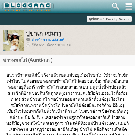
ปูขาเก เซมารู
ฝากข้อความหลังไมค์
ผู้ติดตามบล็อก : 3028 คน
ข้าวหมกไก่ (Aunti-นก )
อันว่าข้าวหมกไก่นี้ จริงๆแล้วตอนแม่ปูอยู่เมืองไทยก็ไม่ใช่ว่าจะกินซัก
เท่าไหร่ ไม่ค่อยชอบ พอๆกับข้าวมันไก่ไม่ค่อยชอบซื้อมากินเหมือนกัน
พอมาอยู่ที่อเมริกาข้าวมันไก่กลับกลายมาเป็นเมนูหนึ่งที่ทำบ่อยแล้ว
สมาชิกที่บ้านชอบกินกันทุกคน(อย่างว่านะคะฝีมือตัวเองอะไรก็อร่อ
หมด) ส่วนข้าวหมกไก่ พ่อบ้านชอบมานานแล้วตั้งแต่อยู่เมืองไท
สมัยที่รักกันหวานชื่นข้าวใหม่ปลามันไม่ค่อยมีกะตังส์ด้วย อิอิ..อยู่
เชียงใหม่ชอบพากันไปนั่งกินข้าวที่กาแล ไนซ์บาซ่าร์เชียงใหม่(กินหรู
ล้วนะเนี่ย คิ..คิ..) เคยลองทำตามสูตรตัวเองออกมากินก็ม่ายล่า
พอดีมีอยู่ช่วงหนึ่งน้านกเอาสูตรมาโพสต์ที่ห้องแม่บ้านต่างแดน แม่ปูก็
เลยทำตาม ปรากฏว่าอร่อย สามีกินตุ้ยๆ ข้าวไม่เหลือติดจานสักเม็ด