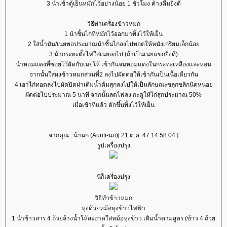
3 นำเข้าตู้เย็นหมักไว้อย่างน้อย 1 ชั่วโมง ค้างคืนยิ่งดี
วิธีทำเครื่องข้าวหมก
1 นำชิ้นไก่ที่หมักไว้ออกมาทิ้งไว้ให้เย็น
2 ใส่น้ำมัน/เนยพอประมาณนำชิ้นไก่ลงไปทอดให้หนังเกรียมเล็กน้อ
3 นำกระทะตั้งไฟใส่เนยลงไป (ถ้าเป็นเนยแขกยิ่งดี)
นำหอมแดงที่ซอยไว้ผัดกับเนยให้ เข้ากันจนหอมแดงในกระทะเหลืองและหอม
จากนั้นใส่ผงข้าวหมกส่วนที่2 ลงไปผัดต่อให้เข้ากันเป็นเนื้อเดียวกัน
4 เอาไก่ทอดลงไปผัดปิดฝาเติมน้ำต้มสุกลงไปให้เป็นลักษณะขลุกขลิกนิดหน่อ
ผัดต่อไปประมาณ 5 นาที จากนั้นลดไฟลง กะดูให้ไก่สุกประมาณ 50%
เมื่อเข้าที่แล้ว ตักขึ้นทิ้งไว้ให้เย็น
จากคุณ : น้านก (Aunti-นก)[ 21 ต.ค. 47 14:58:04 ]
รูปเครื่องปรุง
นี่ก็เครื่องปรุง
วิธีทำข้าวหมก
หุงด้วยหม้อหุงข้าวไฟฟ้า
1 นำข้าวสาร 4 ถ้วยล้างน้ำให้สะอาดใส่หม้อหุงข้าว เติมน้ำตามสูตร (ข้าว 4 ถ้ว