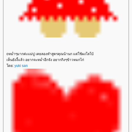
oหม่ำๆมากค่ะแม่ปู เคยลองทำสูตรคุณน้านก แต่ใช้ผงโลโบ้
เห็นยังงี้แล้ว อยากจะหม่ำอีกจัง อยากกิงๆข้าวหมกไก่
ดย:
yuki san