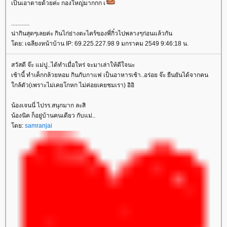
เป็นเอาตายด้วยค่ะ กองใหญ่มากกก เ
............
น่ากินสุดๆเลยค่ะ กินไก่ย่างตะไคร้ของพี่กิ๋วไปพลางๆก่อนแล้วกัน
ดย: เฉลียงหน้าบ้าน IP: 69.225.227.98 9 มกราคม 2549 9:46:18 น.
สวัสดี จ๊ะ แม่ปู..ได้ทำเมื่อใหร่ จะมาเล่าให้ดีใจนะ
เช้านี้ ทำเค็กกล้วยหอม กินกับกาแฟ เป็นอาหารเช้า..อร่อย จ๊ะ ยืนยันได้จากคน
กล้ตัว(เพราะไม่เคยโกหก ไม่ค่อยเคยชมเรา) อิอิ
น้องเจนนี่ ไปรร.สนุกมาก ละสิ
น้องนิค ก็อยู่บ้านคนเดียว กับแม่..
ดย:
samranjai