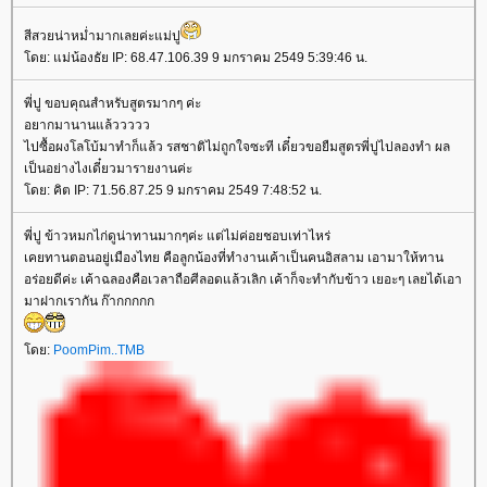
สีสวยน่าหม่ำมากเลยค่ะแม่ปู
ดย: แม่น้องธัย IP: 68.47.106.39 9 มกราคม 2549 5:39:46 น.
พี่ปู ขอบคุณสำหรับสูตรมากๆ ค่ะ
อยากมานานแล้ววววว
ไปซื้อผงโลโบ้มาทำก็แล้ว รสชาติไม่ถูกใจซะที เดี๋ยวขอยืมสูตรพี่ปูไปลองทำ ผล
เป็นอย่างไงเดี๋ยวมารายงานค่ะ
ดย: คิต IP: 71.56.87.25 9 มกราคม 2549 7:48:52 น.
พี่ปู ข้าวหมกไก่ดูน่าทานมากๆค่ะ แต่ไม่ค่อยชอบเท่าไหร่
เคยทานตอนอยู่เมืองไทย คือลูกน้องที่ทำงานเค้าเป็นคนอิสลาม เอามาให้ทาน
อร่อยดีค่ะ เค้าฉลองคือเวลาถือศีลอดแล้วเลิก เค้าก็จะทำกับข้าว เยอะๆ เลยได้เอา
มาฝากเรากัน ก๊ากกกกก
ดย:
PoomPim..TMB