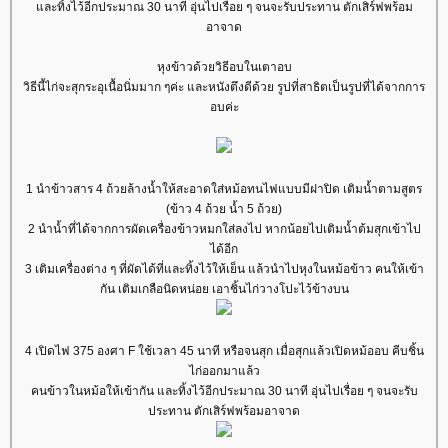
ละทิ้งไว้อีกประมาณ 30 นาที อุ่นไปเรื่อย ๆ จนจะรับประทาน ตักเสิร์ฟพร้อม
อาจาด
หุงข้าวด้วยวิธีอบในเตาอบ
วิธีนี้ไก่จะสุกระอุเนื้อนิ่มมาก ๆค่ะ และหนังตึงดีด้วย รูปที่สาธิตเป็นรูปที่ได้จากการ
อบค่ะ
1 นำข้าวสาร 4 ถ้วยล้างน้ำให้สะอาดใส่หม้อทนไฟแบบมีฝาปิด เติมน้ำตามสูตร
(ข้าว 4 ถ้วย น้ำ 5 ถ้วย)
2 นำน้ำที่ได้จากการผัดเครื่องข้าวหมกใส่ลงไป หากน้อยไปเติมน้ำต้มสุกเข้าไป
ได้อีก
3 เติมเครื่องต่าง ๆ ที่ผัดได้ที่และทิ้งไว้ให้เย็น แล้วนำไปหุงในหม้อข้าว คนให้เข้า
กัน เติมเกลือนิดหน่อย เอาชิ้นไก่วางโปะไว้ข้างบน
4 เปิดไฟ 375 องศา F ใช้เวลา 45 นาที หรือจนสุก เมื่อสุกแล้วเปิดหม้ออบ คีบชิ้น
ไก่ออกมาแล้ว
คนข้าวในหม้อให้เข้ากัน และทิ้งไว้อีกประมาณ 30 นาที อุ่นไปเรื่อย ๆ จนจะรับ
ประทาน ตักเสิร์ฟพร้อมอาจาด