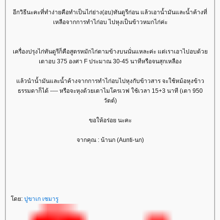
อีกวิธีนะคะที่ทำง่ายคือทำเป็นไก่ย่าง(อบ)ทันดูรีก่อน แล้วเอาน้ำมันและน้ำค้างที่
เหลือจากการทำไก่อบ ไปหุงเป็นข้าวหมกไก่ค่ะ
เครื่องปรุงไก่ทันดูรีก็คือสูตรหมักไก่ตามข้างบนนั่นแหละค่ะ แต่เราเอาไปอบด้ว
เตาอบ 375 องศา F ประมาณ 30-45 นาทีหรือจนสุกเหลือง
ล้วนำน้ำมันและน้ำค้างจากการทำไก่อบไปหุงกับข้าวสาร จะใช้หม้อหุงข้าว
ธรรมดาก็ได้ ---- หรือจะหุงด้วยเตาไมโครเวฟ ใช้เวลา 15+3 นาที (เตา 950
วัตต์)
ขอให้อร่อย นะคะ
จากคุณ : น้านก (Aunti-นก)
ดย:
ปูขาเก เซมารู