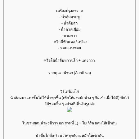
เครื่องปรุงอาจาด
- น้ำส้มสายชู
- น้ำต้มสุก
- น้ำตาลเชื่อม
- แตงกวา
- พริกชี้ฟ้าแดง / เหลือง
- หอมแดงซอ
หรือใช้น้ำจิ้มหวานไก่ + แตงกวา
จากคุณ : น้านก (Aunti-นก)
วิธีเตรียมไก่
นำส้อมมาแทงชิ้นไก่ให้ทั่วทุกชิ้น (เพื่อให้ผงหมักต่าง ๆ ซึมเข้าเนื้อได้ดี) พักไว้
ช้ซ่อมจิ้ม ๆ อย่างที่เห็นในรูปค่ะ
นชามผสมนำผงข้าวหมก(ส่วนที่ 1) + โยเกิร์ต ผสมให้เข้ากัน
นำชิ้นไก่ที่เตรียมไว้คลุกกับผงหมักให้เข้ากัน