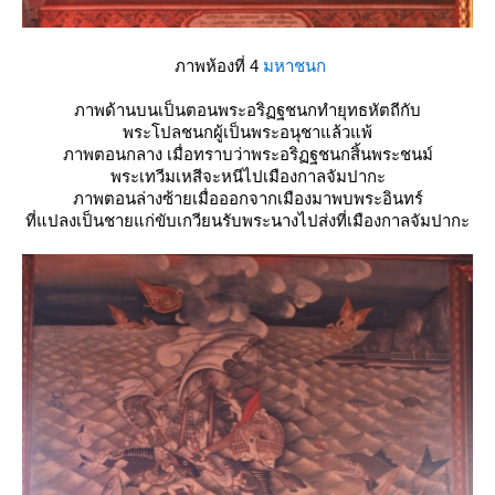
ภาพห้องที่ 4
มหาชนก
ภาพด้านบนเป็นตอนพระอริฏฐชนกทำยุทธหัตถีกับ
พระโปลชนกผู้เป็นพระอนุชาแล้วแพ้
ภาพตอนกลาง เมื่อทราบว่าพระอริฏฐชนกสิ้นพระชนม์
พระเทวีมเหสีจะหนีไปเมืองกาลจัมปากะ
ภาพตอนล่างซ้ายเมื่อออกจากเมืองมาพบพระอินทร์
ที่แปลงเป็นชายแก่ขับเกวียนรับพระนางไปส่งที่เมืองกาลจัมปากะ