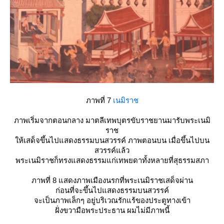
ภาพที่ 7
เนมิราช
ภาพเริ่มจากตอนกลาง มาตลีเทพบุตรขับราชยานมารับพระเนมิ
ราช
ห้เสด็จขึ้นไปแสดงธรรมบนสวรรค์ ภาพตอนบน เมื่อขึ้นไปบน
สวรรค์แล้ว
พระเนมิราชก็ทรงแสดงธรรมแก่เทพยดาทั้งหลายที่สุธรรมสภา
ภาพที่ 8 แสดงภาพเมืองนรกที่พระเนมิราชเสด็จผ่าน
ก่อนที่จะขึ้นไปแสดงธรรมบนสวรรค์
จะเป็นภาพเล็กๆ อยู่บริเวณรักแร้ของประตูทางเข้า
ฝั่งขวามือพระประธาน ผมไม่มีภาพนี้