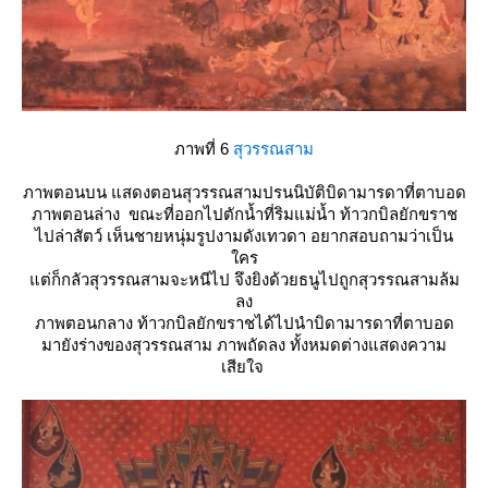
ภาพที่ 6
สุวรรณสาม
ภาพตอนบน แสดงตอนสุวรรณสามปรนนิบัติบิดามารดาที่ตาบอด
ภาพตอนล่าง ขณะที่ออกไปตักน้ำที่ริมแม่น้ำ ท้าวกบิลยักขราช
ไปล่าสัตว์ เห็นชายหนุ่มรูปงามดังเทวดา อยากสอบถามว่าเป็น
คร
ต่ก็กลัวสุวรรณสามจะหนีไป จึงยิงด้วยธนูไปถูกสุวรรณสามล้ม
ลง
ภาพตอนกลาง ท้าวกบิลยักขราชได้ไปนำบิดามารดาที่ตาบอด
มายังร่างของสุวรรณสาม ภาพถัดลง ทั้งหมดต่างแสดงความ
เสียใจ