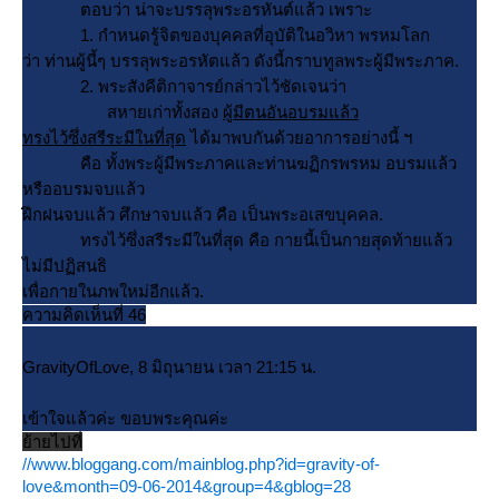
ตอบว่า น่าจะบรรลุพระอรหันต์แล้ว เพราะ
1. กำหนดรู้จิตของบุคคลที่อุบัติในอวิหา พรหมโลก
ว่า ท่านผู้นี้ๆ บรรลุพระอรหัตแล้ว ดังนี้กราบทูลพระผู้มีพระภาค.
2. พระสังคีติกาจารย์กล่าวไว้ชัดเจนว่า
สหายเก่าทั้งสอง
ผู้มีตนอันอบรมแล้ว
ทรงไว้ซึ่งสรีระมีในที่สุด
ได้มาพบกันด้วยอาการอย่างนี้ ฯ
คือ ทั้งพระผู้มีพระภาคและท่านฆฏิกรพรหม อบรมแล้ว
หรืออบรมจบแล้ว
ฝึกฝนจบแล้ว ศึกษาจบแล้ว คือ เป็นพระอเสขบุคคล.
ทรงไว้ซึ่งสรีระมีในที่สุด คือ กายนี้เป็นกายสุดท้ายแล้ว
ไม่มีปฏิสนธิ
เพื่อกายในภพใหม่อีกแล้ว.
ความคิดเห็นที่ 46
GravityOfLove, 8 มิถุนายน เวลา 21:15 น.
เข้าใจแล้วค่ะ ขอบพระคุณค่ะ
้ายไปที่
//www.bloggang.com/mainblog.php?id=gravity-of-
love&month=09-06-2014&group=4&gblog=28