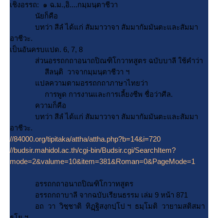
เชิงอรรถ: ๑ ฉ.ม.,อิ....กมฺมนฺตาชีวา
นัยก็คือ
บทว่า สีลํ ได้แก่ สัมมาวาจา สัมมากัมมันตะและสัมมา
อาชีวะ.
เป็นอันครบแปด. 6, 7, 8
ส่วนอรรถกถาอนาถปิณฑิโกวาทสูตร ฉบับบาลี ใช้คำว่า
สีลนฺติ วาจากมฺมนฺตาชีวา ฯ
ปลความตามอรรถกถาภาษาไทยว่า
การพูด การงานและการเลี้ยงชีพ ชื่อว่าศีล.
ความก็คือ
บทว่า สีลํ ได้แก่ สัมมาวาจา สัมมากัมมันตะและสัมมา
อาชีวะ.
//84000.org/tipitaka/attha/attha.php?b=14&i=720
//budsir.mahidol.ac.th/cgi-bin/Budsir.cgi/SearchItem?
mode=2&valume=10&item=381&Roman=0&PageMode=1
อรรถกถาอนาถปิณฑิโกวาทสูตร
อรรถกถาบาลี จากฉบับเรียนธรรม เล่ม 9 หน้า 871
อถ วา วิชฺชาติ ทิฏฺฐิสงฺกปฺโป ฯ ธมฺโมติ วายามสติสมา
ธโย ฯ