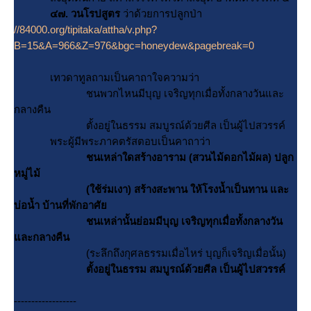
๔๗. วนโรปสูตร
ว่าด้วยการปลูกป่า
//84000.org/tipitaka/attha/v.php?
B=15&A=966&Z=976&bgc=honeydew&pagebreak=0
เทวดาทูลถามเป็นคาถาใจความว่า
ชนพวกไหนมีบุญ เจริญทุกเมื่อทั้งกลางวันและ
กลางคืน
ตั้งอยู่ในธรรม สมบูรณ์ด้วยศีล เป็นผู้ไปสวรรค์
พระผู้มีพระภาคตรัสตอบเป็นคาถาว่า
ชนเหล่าใดสร้างอาราม (สวนไม้ดอกไม้ผล) ปลูก
หมู่ไม้
(ใช้ร่มเงา) สร้างสะพาน ให้โรงน้ำเป็นทาน และ
บ่อน้ำ บ้านที่พักอาศั
ชนเหล่านั้นย่อมมีบุญ เจริญทุกเมื่อทั้งกลางวัน
ละกลางคืน
(ระลึกถึงกุศลธรรมเมื่อไหร่ บุญก็เจริญเมื่อนั้น)
ตั้งอยู่ในธรรม สมบูรณ์ด้วยศีล เป็นผู้ไปสวรรค์
------------------