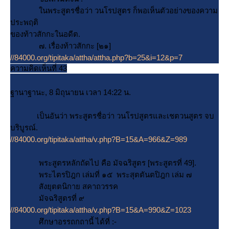
นพระสูตรชื่อว่า วนโรปสูตร ก็พอเห็นตัวอย่างของความ
ประพฤติ
ของท้าวสักกะในอดีต.
๗. เรื่องท้าวสักกะ [๒๑]
//84000.org/tipitaka/attha/attha.php?b=25&i=12&p=7
ความคิดเห็นที่ 43
ฐานาฐานะ, 8 มิถุนายน เวลา 14:22 น.
เป็นอันว่า พระสูตรชื่อว่า วนโรปสูตรและเชตวนสูตร จบ
บริบูรณ์.
//84000.org/tipitaka/attha/v.php?B=15&A=966&Z=989
พระสูตรหลักถัดไป คือ มัจฉริสูตร [พระสูตรที่ 49].
พระไตรปิฎก เล่มที่ ๑๕ พระสุตตันตปิฎก เล่ม ๗
สังยุตตนิกาย สคาถวรรค
มัจฉริสูตรที่ ๙
//84000.org/tipitaka/attha/v.php?B=15&A=990&Z=1023
ศึกษาอรรถกถานี้ ได้ที่ :-