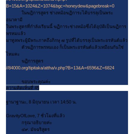
B=15&A=1024&Z=1074&bgc=honeydew&pagebreak=0
นฆฎิการสูตร ช่างหม้อฆฏิการะได้บรรลุเป็นพระ
อนาคามี
นพระสูตรที่กำลังเรียนนี้ ฆฏิการะช่างหม้อซึ่งได้อุบัติเป็นฆฏิการ
พรหมแล้ว
มาทูลพระผู้มีพระภาคถึงภิกษุ ๗ รูปที่ได้บรรลุเป็นพระอรหันต์แล้ว
ตัวฆฏิการพรหมเอง ก็เป็นพระอรหันต์แล้วเหมือนกันใช่
ไหมคะ
ฆฏิการสูตร
//84000.org/tipitaka/attha/v.php?B=13&A=6596&Z=6824
ขอบพระคุณค่ะ
ความคิดเห็นที่ 45
ฐานาฐานะ, 8 มิถุนายน เวลา 14:50 น.
GravityOfLove, 7 ชั่วโมงที่แล้ว
กรุณาอธิบายค่ะ
๔๙. มัจฉริสูตร