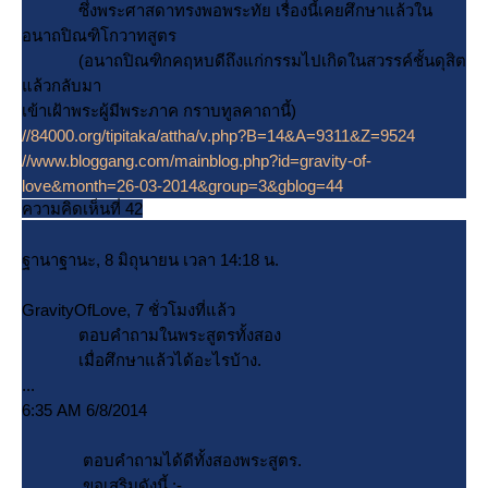
ซึ่งพระศาสดาทรงพอพระทัย เรื่องนี้เคยศึกษาแล้วใน
อนาถปิณฑิโกวาทสูตร
(อนาถปิณฑิกคฤหบดีถึงแก่กรรมไปเกิดในสวรรค์ชั้นดุสิต
ล้วกลับมา
เข้าเฝ้าพระผู้มีพระภาค กราบทูลคาถานี้)
//84000.org/tipitaka/attha/v.php?B=14&A=9311&Z=9524
//www.bloggang.com/mainblog.php?id=gravity-of-
love&month=26-03-2014&group=3&gblog=44
ความคิดเห็นที่ 42
ฐานาฐานะ, 8 มิถุนายน เวลา 14:18 น.
GravityOfLove, 7 ชั่วโมงที่แล้ว
ตอบคำถามในพระสูตรทั้งสอง
เมื่อศึกษาแล้วได้อะไรบ้าง.
...
6:35 AM 6/8/2014
ตอบคำถามได้ดีทั้งสองพระสูตร.
ขอเสริมดังนี้ :-