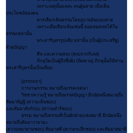
เพราะเหตุนั้นแหละ คนผู้ฉลาด เมื่อเห็น
ประโยชน์ของตน
ควรเลือกเฟ้นธรรมโดยอุบายอันแยบคา
เพราะเมื่อเลือกเฟ้นเช่นนี้ ย่อมหมดจดได้ใน
ธรรมเหล่านั้น
พระสารีบุตรรูปเดียวเท่านั้น (เป็นผู้ประเสริฐ)
ด้วยปัญญา
ศีล และความสงบ (สงบจากกิเลส)
ภิกษุใดเป็นผู้ถึงซึ่งฝั่ง (นิพพาน) ภิกษุนั้นก็มีท่าน
พระสารีบุตรนั้นเป็นเยี่ยม
[อรรถกถา]
การงาน/กรรม หมายถึงมรรคเจตนา
วิชชา/ความรู้ หมายถึงมรรคปัญญา อีกนัยหนึ่งหมายถึง
สัมมาทิฏฐิ (ความเห็นชอบ)
ละสัมมาสังกัปปะ (ความดำริชอบ)
ธรรม หมายถึงธรรมที่เป็นฝักฝ่ายแห่งสมาธิ อีกนัยหนึ่ง
หมายถึงสัมมาวายามะ
(ความพยายามชอบ) สัมมาสติ (ความระลึกชอบ) และสัมมาสมาธิ