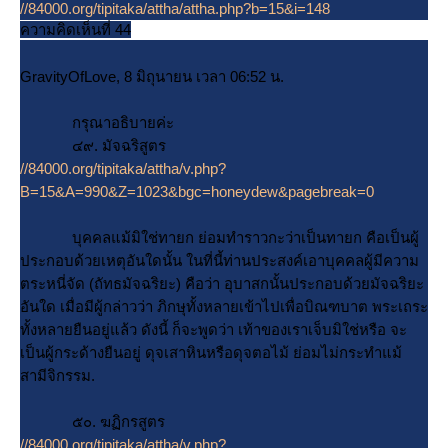
//84000.org/tipitaka/attha/attha.php?b=15&i=148
ความคิดเห็นที่ 44
GravityOfLove, 8 มิถุนายน เวลา 06:52 น.
กรุณาอธิบายค่ะ
๔๙. มัจฉริสูตร
//84000.org/tipitaka/attha/v.php?
B=15&A=990&Z=1023&bgc=honeydew&pagebreak=0
บุคคลแม้มิใช่ทายก ย่อมทำราวกะว่าเป็นทายก คือเป็นผู้
ประกอบด้วยเหตุอันใดนั้น ในที่นี้ท่านประสงค์เอาบุคคลผู้มีความ
ตระหนี่จัด (ถัทธมัจฉริยะ) คือว่า อุบาสกนั้นประกอบด้วยมัจฉริยะ
อันใด เมื่อมีผู้กล่าวว่า ภิกษุทั้งหลายเข้าไปเพื่อบิณฑบาต พระเถระ
ทั้งหลายยืนอยู่แล้ว ดังนี้ ก็จะพูดว่า เท้าของเราเจ็บมิใช่หรือ จะ
เป็นผู้กระด้างยืนอยู่ ดุจเสาหินหรือดุจตอไม้ ย่อมไม่กระทำแม้
สามีจิกรรม.
๕๐. ฆฏิกรสูตร
//84000.org/tipitaka/attha/v.php?