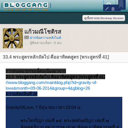
ก้วมณีโชติรส
ฝากข้อความหลังไมค์
ผู้ติดตามบล็อก : 6 คน
33.4 พระสูตรหลักถัดไป คืออาทิตตสูตร [พระสูตรที่ 41]
การสนทนาธรรมนี้ต่อเนื่องมาจาก
33.3 พระสูตรหลักถัดไป คืออาทิตตสูตร [พระสูตรที่ 41]
//www.bloggang.com/mainblog.php?id=gravity-of-
love&month=09-06-2014&group=4&gblog=26
ความคิดเห็นที่ 38
GravityOfLove, 7 มิถุนายน เวลา 22:04 น.
พระไตรปิฎก เล่มที่ ๑๕ พระสุตตันตปิฎก เล่มที่ ๗
สังยุตตนิกาย สคาถวรรค เทวตาสังยุต อาทิตตวรรคที่ ๕