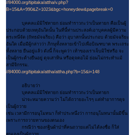
//84000.org/tipitaka/attha/v.php?
B=15&A=990&Z=1023&bgc=honeydew&pagebreak=0
บุคคลแม้มิใช่ทายก ย่อมทำราวกะว่าเป็นทายก คือเป็นผู้
ประกอบด้วยเหตุอันใดนั้น ในที่นี้ท่านประสงค์เอาบุคคลผู้มีความ
ตระหนี่จัด (ถัทธมัจฉริยะ) คือว่า อุบาสกนั้นประกอบ ด้วยมัจฉริยะ
อันใด เมื่อมีผู้กล่าวว่า ภิกษุทั้งหลายเข้าไปเพื่อบิณฑบาต พระเถระ
ทั้งหลาย ยืนอยู่แล้ว ดังนี้ ก็จะพูดว่า เท้าของเราเจ็บมิใช่หรือ จะ
เป็นผู้กระด้างยืนอยู่ ดุจเสาหิน หรือดุจตอไม้ ย่อมไม่กระทำแม้
สามีจิกรรม.
//84000.org/tipitaka/attha/attha.php?b=15&i=148
อธิบายว่า
บุคคลแม้มิใช่ทายก ย่อมทำราวกะว่าเป็นทายก
น่าจะหมายความว่า ไม่ได้ถวายอะไรๆ แต่ทำอาการดุจ
เป็นผู้ถวา
เช่น เวลามีการอนุโมทนา ก็ทำประหนึ่งว่า การอนุโมทนานั้นมีขึ้น
เพราะการถวายทานของตนเอง
กรณีว่า ซองกฐินผ้าป่าที่คนถวายแต่ไม่ได้ลงชื่อ ก็ใส่
ตนเองเป็นผู้ถวา