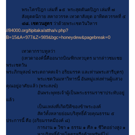
พระไตรปิฎก เล่มที่ ๑๕ พระสุตตันตปิฎก เล่มที่ ๗
สังยุตตนิกาย สคาถวรรค เทวตาสังยุต อาทิตตวรรคที่ ๕
๔๘. เชตวนสูตร
ว่าด้วยพระเชตวันวิหาร
//84000.org/tipitaka/attha/v.php?
B=15&A=977&Z=989&bgc=honeydew&pagebreak=0
เทวดากราบทูลว่า
(เทวดาองค์นี้คืออนาถบิณฑิกเทวบุตร มากล่าวชมเช
พระเชตวัน
พระภิกษุสงฆ์ พระตถาคตเจ้า อริยมรรค และท่านพระสารีบุตร)
พระเชตวันมหาวิหารนี้ อันหมู่แห่งท่านผู้แสวง
คุณอยู่อาศัยแล้ว (พระสงฆ์)
อันพระพุทธเจ้าผู้เป็นพระธรรมราชาประทับอยู่
ล้ว
เป็นแหล่งที่เกิดปีติของข้าพระองค์
สัตว์ทั้งหลายย่อมบริสุทธิ์ด้วยคุณธรรม ๕
ประการนี้ คือ (อริยมรรคมีองค์ ๘)
การงาน ๑ วิชา ๑ ธรรม ๑ ศีล ๑ ชีวิตอย่างสูง ๑
หาบริสุทธิ์ด้วยโคตรหรือด้วยทรัพย์ไม่