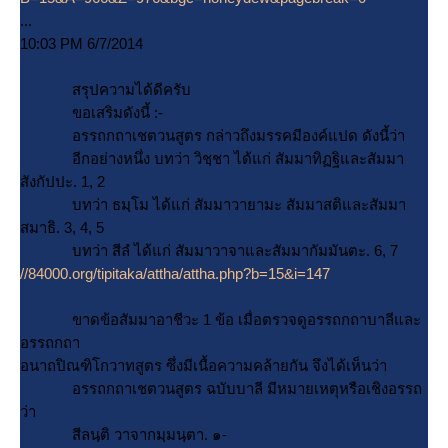
...
10:03 PM 6/7/2014
สรุปความได้ดีครับ
ขอเสริมดังนี้ :-
อรรถกถาเชตวนสูตร กล่าวถึงมรรคมีองค์แปด ดังนี้ว่า
อีกอย่างหนึ่ง บทว่า วิชฺชา ได้แก่ สัมมาทิฏฐิและสัมมา
สังกัปปะ. 1, 2
บทว่า ธมฺโม ได้แก่ สัมมาวายามะ สัมมาสติและสัมมา
สมาธิ. 3, 4, 5
บทว่า สีลํ ได้แก่ สัมมาวาจาและสัมมากัมมันตะ. 6, 7
//84000.org/tipitaka/attha/attha.php?b=15&i=147
ขาดข้อสัมมาอาชีวะ 1 ข้อ เมื่อตรวจดูอรรถกถาบาลีและ
อรรถกถา
อนาถปิณฑิโกวาทสูตร ซึ่งมีเนื้อความคล้ายกัน จึงได้เห็นว่า
อรรถกถาเชตวนสูตร ฉบับบาลี มีหมายเหตุหรือเชิงอรรถ
ว่า
สีลนฺติ วาจากมฺมนฺตา. ๑-