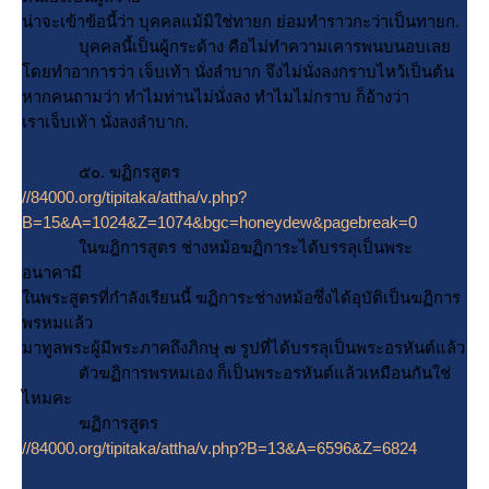
น่าจะเข้าข้อนี้ว่า บุคคลแม้มิใช่ทายก ย่อมทำราวกะว่าเป็นทายก.
บุคคลนี้เป็นผู้กระด้าง คือไม่ทำความเคารพนบนอบเล
ดยทำอาการว่า เจ็บเท้า นั่งลำบาก จึงไม่นั่งลงกราบไหว้เป็นต้น
หากคนถามว่า ทำไมท่านไม่นั่งลง ทำไมไม่กราบ ก็อ้างว่า
เราเจ็บเท้า นั่งลงลำบาก.
๕๐. ฆฏิกรสูตร
//84000.org/tipitaka/attha/v.php?
B=15&A=1024&Z=1074&bgc=honeydew&pagebreak=0
นฆฎิการสูตร ช่างหม้อฆฏิการะได้บรรลุเป็นพระ
อนาคามี
นพระสูตรที่กำลังเรียนนี้ ฆฏิการะช่างหม้อซึ่งได้อุบัติเป็นฆฏิการ
พรหมแล้ว
มาทูลพระผู้มีพระภาคถึงภิกษุ ๗ รูปที่ได้บรรลุเป็นพระอรหันต์แล้ว
ตัวฆฏิการพรหมเอง ก็เป็นพระอรหันต์แล้วเหมือนกันใช่
ไหมคะ
ฆฏิการสูตร
//84000.org/tipitaka/attha/v.php?B=13&A=6596&Z=6824