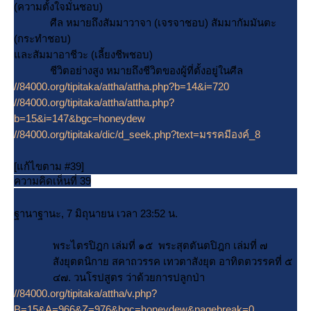
(ความตั้งใจมั่นชอบ)
ศีล หมายถึงสัมมาวาจา (เจรจาชอบ) สัมมากัมมันตะ
(กระทำชอบ)
ละสัมมาอาชีวะ (เลี้ยงชีพชอบ)
ชีวิตอย่างสูง หมายถึงชีวิตของผู้ที่ตั้งอยู่ในศีล
//84000.org/tipitaka/attha/attha.php?b=14&i=720
//84000.org/tipitaka/attha/attha.php?
b=15&i=147&bgc=honeydew
//84000.org/tipitaka/dic/d_seek.php?text=มรรคมีองค์_8
[แก้ไขตาม #39]
ความคิดเห็นที่ 39
ฐานาฐานะ, 7 มิถุนายน เวลา 23:52 น.
พระไตรปิฎก เล่มที่ ๑๕ พระสุตตันตปิฎก เล่มที่ ๗
สังยุตตนิกาย สคาถวรรค เทวตาสังยุต อาทิตตวรรคที่ ๕
๔๗. วนโรปสูตร ว่าด้วยการปลูกป่า
//84000.org/tipitaka/attha/v.php?
B=15&A=966&Z=976&bgc=honeydew&pagebreak=0