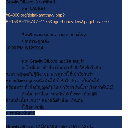
GravityOfLove, 3 นาทีที่แล้ว
๖๑. นามสูตร
//84000.org/tipitaka/attha/v.php?
B=15&A=1167&Z=1175&bgc=honeydew&pagebreak=0
ชื่อหรือนาม หมายความว่าอย่างไรคะ
ขอบพระคุณค่ะ
10:06 PM 6/12/2014
คุณ GravityOfLove ลองสังเกตดูว่า
อะไรที่กล่าวถึงนั้น เป็นการตั้งชื่อให้เข้าใจกัน
ระหว่างผู้พูดกับผู้ฟัง เช่น พระสูตรนี้ ก็เข้าใจกันว่า
หมายถึงพระสูตรหนึ่ง ต้นไม้ ก็เข้าใจกันว่า เป็นต้นไม้
หรือนัยว่า ตั้งชื่อบัญญัติกันให้เข้าใจว่า สิ่งนี้เราเรียกว่าต้นไม้
ดังนั้น การสื่อสารต่อกันได้ ก็เพราะบัญญัติ
สิ่งนั้นสิ่งนี้ตรงกันว่า หมายถึงสิ่งนี้นะ เป็นต้น.
นี้เรียกว่า ชื่อ.
ความคิดเห็นที่ 8
GravityOfLove, 12 มิถุนายน 2557 เวลา 22:27 น.