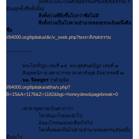
(สิ่งทั้งปวงจะเป็นสังขตธรรมหรืออสังขตธรรม ก็
ต้องถูกตั้งชื่อทั้งนั้น)
สิ่งทั้งปวงที่ยิ่งขึ้นไปกว่าชื่อไม่มี
สิ่งทั้งปวงเป็นไปตามอำนาจของธรรมอันหนึ่งคือ
ชื่อ
//84000.org/tipitaka/dic/v_seek.php?text=สังขตธรรม
-----------------
พระไตรปิฎก เล่มที่ ๑๕ พระสุตตันตปิฎก เล่มที่ ๗
สังยุตตนิกาย สคาถวรรค เทวตาสังยุต อันธวรรคที่ ๗
๖๒. จิตตสูตร
ว่าด้วยจิต
//84000.org/tipitaka/attha/v.php?
B=15&A=1176&Z=1182&bgc=honeydew&pagebreak=0
เทวดาทูลถามเป็นคาถาว่า
ลกอันอะไรย่อมนำไป
อันอะไรหนอย่อมเสือnไสไป
ลกทั้งหมดเป็นไปตามอำนาจของธรรมอันหนึ่ง
คืออะไร