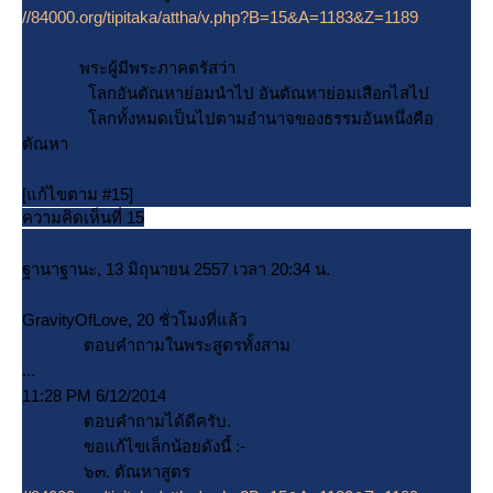
//84000.org/tipitaka/attha/v.php?B=15&A=1183&Z=1189
พระผู้มีพระภาคตรัสว่า
ลกอันตัณหาย่อมนำไป อันตัณหาย่อมเสือnไสไป
ลกทั้งหมดเป็นไปตามอำนาจของธรรมอันหนึ่งคือ
ตัณหา
[แก้ไขตาม #15]
ความคิดเห็นที่ 15
ฐานาฐานะ, 13 มิถุนายน 2557 เวลา 20:34 น.
GravityOfLove, 20 ชั่วโมงที่แล้ว
ตอบคำถามในพระสูตรทั้งสาม
...
11:28 PM 6/12/2014
ตอบคำถามได้ดีครับ.
ขอแก้ไขเล็กน้อยดังนี้ :-
๖๓. ตัณหาสูตร