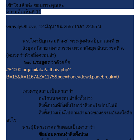
เข้าใจแล้วค่ะ ขอบพระคุณค่ะ
ความคิดเห็นที่ 11
GravityOfLove, 12 มิถุนายน 2557 เวลา 22:55 น.
พระไตรปิฎก เล่มที่ ๑๕ พระสุตตันตปิฎก เล่มที่ ๗
สังยุตตนิกาย สคาถวรรค เทวตาสังยุต อันธวรรคที่ ๗
(หมวดว่าด้วยสิ่งครอบงำ)
๖๑. นามสูตร
ว่าด้วยชื่อ
//84000.org/tipitaka/attha/v.php?
B=15&A=1167&Z=1175&bgc=honeydew&pagebreak=0
เทวดาทูลถามเป็นคาถาว่า
อะไรหนอครอบงำสิ่งทั้งปวง
สิ่งทั้งปวงที่ยิ่งขึ้นไปกว่าสิ่งอะไรย่อมไม่มี
สิ่งทั้งปวงเป็นไปตามอำนาจของธรรมอันหนึ่งคือ
อะไร
พระผู้มีพระภาคตรัสตอบเป็นคาถาว่า
ชื่อย่อมครอบงำสิ่งทั้งปวง