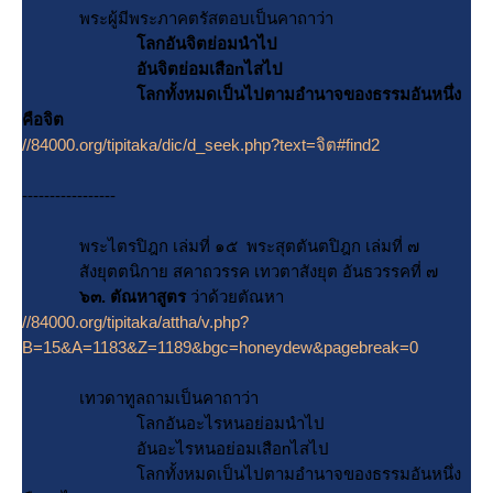
พระผู้มีพระภาคตรัสตอบเป็นคาถาว่า
ลกอันจิตย่อมนำไป
อันจิตย่อมเสือnไสไป
ลกทั้งหมดเป็นไปตามอำนาจของธรรมอันหนึ่ง
คือจิต
//84000.org/tipitaka/dic/d_seek.php?text=จิต#find2
-----------------
พระไตรปิฎก เล่มที่ ๑๕ พระสุตตันตปิฎก เล่มที่ ๗
สังยุตตนิกาย สคาถวรรค เทวตาสังยุต อันธวรรคที่ ๗
๖๓. ตัณหาสูตร
ว่าด้วยตัณหา
//84000.org/tipitaka/attha/v.php?
B=15&A=1183&Z=1189&bgc=honeydew&pagebreak=0
เทวดาทูลถามเป็นคาถาว่า
ลกอันอะไรหนอย่อมนำไป
อันอะไรหนอย่อมเสือnไสไป
ลกทั้งหมดเป็นไปตามอำนาจของธรรมอันหนึ่ง