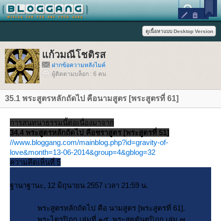
ก้วมณีโชติรส
ฝากข้อความหลังไมค์
ผู้ติดตามบล็อก : 6 คน
35.1 พระสูตรหลักถัดไป คือนามสูตร [พระสูตรที่ 61]
การสนทนาธรรมนี้ต่อเนื่องมาจาก
34.4 พระสูตรหลักถัดไป คือชราสูตร [พระสูตรที่ 51]
//www.bloggang.com/mainblog.php?id=gravity-of-
love&month=13-06-2014&group=4&gblog=32
ความคิดเห็นที่ 5
ฐานาฐานะ, 12 มิถุนายน 2557 เวลา 21:59 น.
พระสูตรหลักถัดไป คือ นามสูตร [พระสูตรที่ 61].
พระไตรปิฎก เล่มที่ ๑๕ พระสุตตันตปิฎก เล่ม ๗