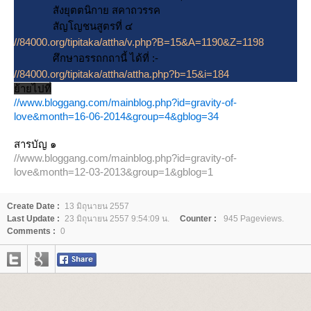
สังยุตตนิกาย สคาถวรรค
สัญโญชนสูตรที่ ๔
//84000.org/tipitaka/attha/v.php?B=15&A=1190&Z=1198
ศึกษาอรรถกถานี้ ได้ที่ :-
//84000.org/tipitaka/attha/attha.php?b=15&i=184
้ายไปที่
//www.bloggang.com/mainblog.php?id=gravity-of-
love&month=16-06-2014&group=4&gblog=34
สารบัญ ๑
//www.bloggang.com/mainblog.php?id=gravity-of-
love&month=12-03-2013&group=1&gblog=1
Create Date :
13 มิถุนายน 2557
Last Update :
23 มิถุนายน 2557 9:54:09 น.
Counter :
945 Pageviews.
Comments :
0