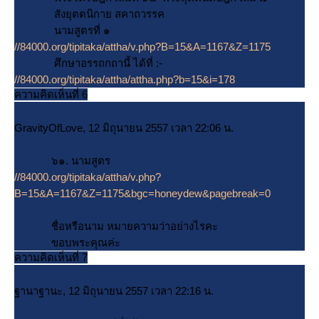
สังยุตตนิกาย สคาถวรรค
นามสูตรที่ ๑
//84000.org/tipitaka/attha/v.php?B=15&A=1167&Z=1175
ศึกษาอรรถกถานี้ ได้ที่ :-
//84000.org/tipitaka/attha/attha.php?b=15&i=178
ความคิดเห็นที่ 6
GravityOfLove, 12 มิถุนายน 2557 เวลา 22:06 น.
๖๑. นามสูตร
//84000.org/tipitaka/attha/v.php?
B=15&A=1167&Z=1175&bgc=honeydew&pagebreak=0
ชื่อหรือนาม หมายความว่าอย่างไรคะ
ขอบพระคุณค่ะ
ความคิดเห็นที่ 7
ฐานาฐานะ, 12 มิถุนายน 2557 เวลา 22:16 น.