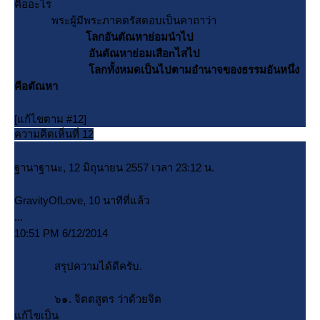
คืออะไร
พระผู้มีพระภาคตรัสตอบเป็นคาถาว่า
ลกอันตัณหาย่อมนำไป
อันตัณหาย่อมเสือnไสไป
ลกทั้งหมดเป็นไปตามอำนาจของธรรมอันหนึ่ง
คือตัณหา
[แก้ไขตาม #12]
ความคิดเห็นที่ 12
ฐานาฐานะ, 12 มิถุนายน 2557 เวลา 23:12 น.
GravityOfLove, 10 นาทีที่แล้ว
...
10:51 PM 6/12/2014
สรุปความได้ดีครับ.
๖๑. จิตตสูตร ว่าด้วยจิต
ก้ไขเป็น