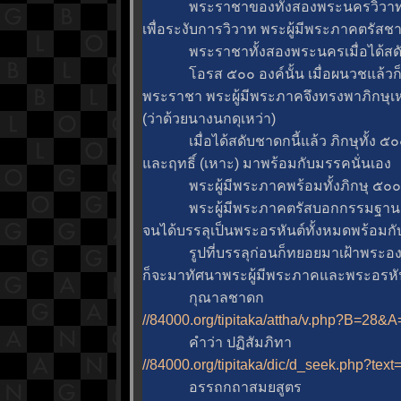
พระราชาของทั้งสองพระนครวิวาทกันเรื
เพื่อระงับการวิวาท พระผู้มีพระภาคตรัส
พระราชาทั้งสองพระนครเมื่อได้สดับก็
อรส ๕๐๐ องค์นั้น เมื่อผนวชแล้วก็ไม
พระราชา พระผู้มีพระภาคจึงทรงพาภิกษุเห
(ว่าด้วยนางนกดุเหว่า)
เมื่อได้สดับชาดกนี้แล้ว ภิกษุทั้ง ๕๐๐
ละฤทธิ์ (เหาะ) มาพร้อมกับมรรคนั่นเอง
พระผู้มีพระภาคพร้อมทั้งภิกษุ ๕๐๐ ร
พระผู้มีพระภาคตรัสบอกกรรมฐานแล้ว ภ
จนได้บรรลุเป็นพระอรหันต์ทั้งหมดพร้อมกั
รูปที่บรรลุก่อนก็ทยอยมาเฝ้าพระองค์ 
ก็จะมาทัศนาพระผู้มีพระภาคและพระอรหันต์
กุณาลชาดก
//84000.org/tipitaka/attha/v.php?B=28
คำว่า ปฏิสัมภิทา
//84000.org/tipitaka/dic/d_seek.php?text
อรรถกถาสมยสูตร