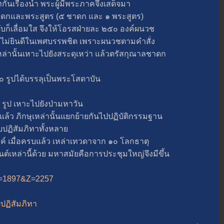
่องน้ำ พระผู้มีพระภาคจึงเสด็จมา
ชาดกและพระสูตร (๕ ชาดก และ ๑ พระสูตร)
เลื่อมใส จึงให้โอรสฝ่ายละ ๒๕๐ องค์ผนวช
่ยินดีในเพศบรรพชิต เพราะผนวชตามคำสั่ง
ล่านั้นเหาะไปยังสระดุเหว่า แล้วตรัสกุณาลชาดก
 รูปได้บรรลุเป็นพระโสดาบัน
ูป เหาะไปยังป่ามหาวัน
ิกษุเหล่านั้นแยกย้ายกันไปปฏิบัติกรรมฐาน
บปฏิสัมภิทาทั้งหลา
เมื่อครบแล้ว เหล่าเทวดาจาก ๑๐ โลกธาตุ
เหล่านี้ด้วย มหาสมัยคือการประชุมใหญ่จึงมีขึ้น
&A=1897&Z=2257
=ปฏิสัมภิทา