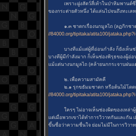
เพราะฝูงสัตว์สี่เท้าในป่าหิมพานต์ซึ่ง
ของกระต่ายตัวหนึ่ง ได้แล่นไปจนถึงทะเลหลว
๑.๓ ชาดกเรื่องนกมูลไถ (ลฏกิกชาดก
//84000.org/tipitaka/atita100/jataka.php
บางทีแม้แต่ผู้ที่อ่อนกำลัง ก็ยังเห็นช่อ
บางทีผู้มีกำลังมาก ก็เห็นช่องพิรุธของผู้อ่อ
ม้แต่นางนกมูลไถ (คล้ายนกกระจาบฝนแต่ใหญ
๒. เพื่อความสามัคคี
๒.๑ รุกขธัมมชาดก หรือต้นไม้โดดเดี
//84000.org/tipitaka/atita100/jataka.php
ครๆ ไม่อาจเห็นช่องผิดของเหล่าผู้พร
ต่เมื่อพวกเขาได้ทำการวิวาทกันและกัน เมื
ขึ้นชื่อว่าความชื่นใจ ย่อมไม่มีในการวิวาท