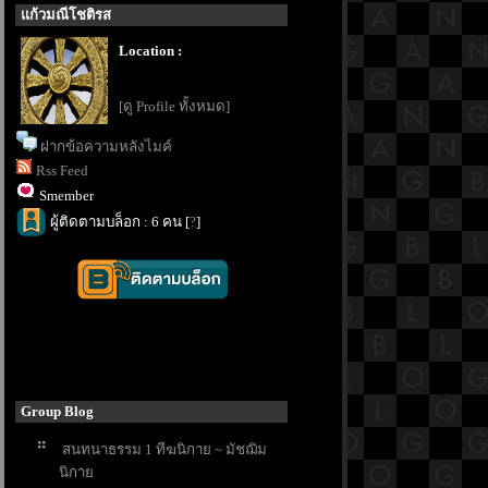
ก้วมณีโชติรส
Location :
[ดู Profile ทั้งหมด]
ฝากข้อความหลังไมค์
Rss Feed
Smember
ผู้ติดตามบล็อก : 6 คน [
?
]
Group Blog
สนทนาธรรม 1 ทีฆนิกาย ~ มัชฌิม
นิกา