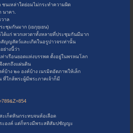
 ชนเหล่าใดย่อมไม่กระทำความผิด
่า นาคา.
รวาล
ุมกันมาก (เยภุยฺเยน)
้แก่ พวกเทวดาทั้งหลายที่ประชุมกันมีมาก
นอสัญญสัตว์และเกิดในอรูปาวจรเท่านั้น
างนี้ว่า
เรือนยอดแห่งบรรพต ตั้งอยู่ในพรหมโลก
นจึงตกถึงแผ่นดิน
้าง ๒๐ องค์บ้าง เนรมิตอัตภาพให้เล็ก
ที่ใกล้พระผู้มีพระภาคเจ้าก็มี
&A=789&Z=854
ก็ดหินกระทบจนห้อเลือด
ะองค์ แต่ก็ทรงมีพระสติสัมปชัญญะ