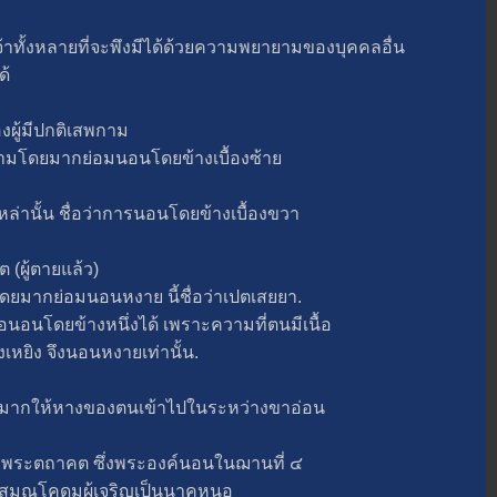
้งหลายที่จะพึงมีได้ด้วยความพยายามของบุคคลอื่น
ด้
้มีปกติเสพกาม
ามโดยมากย่อมนอนโดยข้างเบื้องซ้า
านั้น ชื่อว่าการนอนโดยข้างเบื้องขวา
ผู้ตายแล้ว)
มากย่อมนอนหงาย นี้ชื่อว่าเปตเสยยา.
อนโดยข้างหนึ่งได้ เพราะความที่ตนมีเนื้อ
เหยิง จึงนอนหงายเท่านั้น.
ะ
ากให้หางของตนเข้าไปในระหว่างขาอ่อน
ตถาคต ซึ่งพระองค์นอนในฌานที่ ๔
มณโคดมผู้เจริญเป็นนาคหนอ