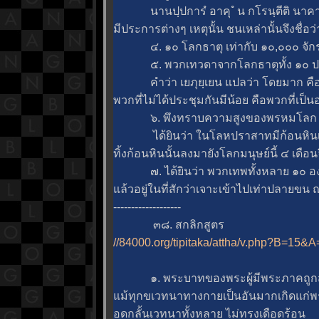
นานปฺปการํ อาคุ ํ น กโรนฺตีติ นาคา
มีประการต่างๆ เหตุนั้น ชนเหล่านั้นจึงชื่อว
๔. ๑๐ โลกธาตุ เท่ากับ ๑๐,๐๐๐ จัก
๕. พวกเทวดาจากโลกธาตุทั้ง ๑๐ ประช
คำว่า เยภุยฺเยน แปลว่า โดยมาก คือได
พวกที่ไม่ได้ประชุมกันมีน้อย คือพวกที่เป็
๖. พึงทราบความสูงของพรหมโลก อย่
ได้ยินว่า ในโลหปราสาทมีก้อนหินเท่า
ทิ้งก้อนหินนั้นลงมายังโลกมนุษย์นี้ ๔ เดือ
๗. ได้ยินว่า พวกเทพทั้งหลาย ๑๐ องค์บ
ล้วอยู่ในที่สักว่าเจาะเข้าไปเท่าปลายขน ณ 
-------------------
๓๘. สกลิกสูตร
//84000.org/tipitaka/attha/v.php?B=15
๑. พระบาทของพระผู้มีพระภาคถูกสะเ
ม้ทุกขเวทนาทางกายเป็นอันมากเกิดแก่พร
อดกลั้นเวทนาทั้งหลาย ไม่ทรงเดือดร้อน