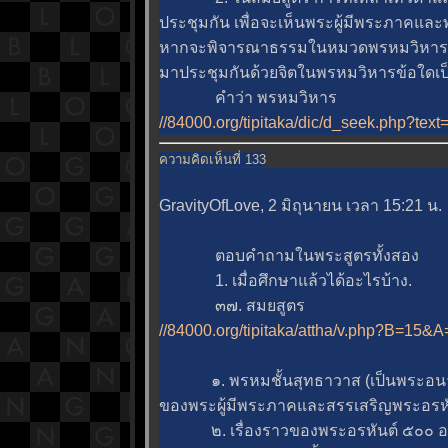
ประชุมกัน เพื่อจะเห็นพระผู้มีพระภาคและ
หากจะพิจารณาธรรมในหมวดพรหมวิหาร 4 
มาประชุมกันด้วยจิตในพรหมวิหารข้อใดเป
คำว่า พรหมวิหาร
//84000.org/tipitaka/dic/d_seek.php?tex
ความคิดเห็นที่ 133
GravityOfLove, 2 มิถุนายน เวลา 15:21 น.
ตอบคำถามในพระสูตรทั้งสอง
1. เมื่อศึกษาแล้วได้อะไรบ้าง.
๓๗. สมยสูตร
//84000.org/tipitaka/attha/v.php?B=15
๑. พรหมชั้นสุทธาวาส (เป็นพระอนาคา
ของพระผู้มีพระภาคและสรรเสริญพระอร
๒. เรื่องราวของพระอรหันต์ ๕๐๐ องค