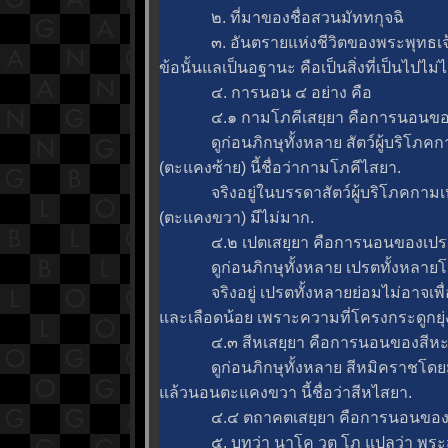
๒. ที่มาของชื่อสวนมัททกุจฉิ
๓. อันตรายแห่งชีวิตของพระพุทธเจ้าทั
ข้อนั้นแลเป็นอฐานะ คือเป็นสิ่งที่เป็นไปไม่ไ
๔. การนอน ๔ อย่าง คือ
๔.๑ กามโภคีเสยฺยา คือการนอนของผู
ดูก่อนภิกษุทั้งหลาย สัตว์ผู้บริโภคก
(ตะแคงซ้าย) นี้ชื่อว่ากามโภคีไสยา.
จริงอยู่ในบรรดาสัตว์ผู้บริโภคกามเหล่
(ตะแคงขวา) มีไม่มาก.
๔.๒ เปตเสยฺยา คือการนอนของเปรต (
ดูก่อนภิกษุทั้งหลาย เปรตทั้งหลายโดย
จริงอยู่ เปรตทั้งหลายย่อมไม่อาจเพื่อน
ละเลือดน้อย เพราะความที่โครงกระดูกยุ่ง
๔.๓ สีหเสยฺยา คือการนอนของสีห
ดูก่อนภิกษุทั้งหลาย สีหมิคราชโดยม
ล้วนอนตะแคงขวา นี้ชื่อว่าสีหไสยา.
๔.๔ ตถาคตเสยฺยา คือการนอนของพระ
๕. บทว่า นาโค วต โภ แปลว่า พระส