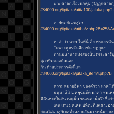
๒.๒ ชาดกเรื่องนกคุ่ม (วัฏฏกชาดก) 
//84000.org/tipitaka/atita100/jataka.php
๓. อัตตทัณฑสูตร
//84000.org/tipitaka/attha/v.php?B=2
๓. คำว่า นาค ในที่นี้ คือ พระอรหัน
นพระสูตรอื่นอีก เช่น ฆฏสูตร
ท่านมหานาคทั้งสองนั้น (พระสารีบุต
สุภาษิตของกันและ
กัน ด้วยประการดังนี้แล
//84000.org/tipitaka/pitaka_item/r.p
ความหมายอื่นๆ ของคำว่า นาค ได้
ฉนฺทาทีหิ น คจฺฉนฺตีติ นาคา ชนเหล่า
มีฉันทะเป็นต้น เหตุนั้น ชนเหล่านั้นจึงชื่อว
เตน เตน มคฺเคน ปหิเน กิเลเส น อาคจฺ
่อมไม่มาสู่กิเลสทั้งหลายอันมรรคนั้นๆ ละแล