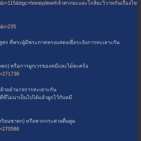
b=15&i=115&bgc=honeydew#เจ้าศากยะและโกลิยะวิวาทกันเรื่องไข
10&i=235
ี่พระผู้มีพระภาคทรงแสดงเพื่อระงับการทะเลาะกัน
ก) หรือการผูกเวรของหมีและไม้ตะคร้อ
?i=271738
้วยอำนาจการทะเลาะกัน
ที่ไม่น่าเป็นไปได้แล้วผูกไว้กับหมี
ิยนชาดก) หรือพวกกระต่ายตื่นตูม
?i=270586