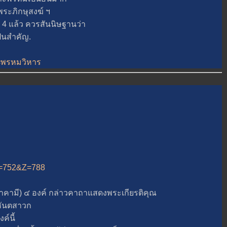
พระภิกษุสงฆ์ ฯ
แล้ว ควรสันนิษฐานว่า
็นสำคัญ.
t=พรหมวิหาร
&A=752&Z=788
มี) ๔ องค์ กล่าวคาถาแสดงพระเกียรติคุณ
หันตสาวก
์นี้