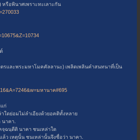
หรือพินาศเพราะทะเลาะกัน
?i=270033
5&A=10675&Z=10734
ต์
รและพระมหาโมคคัลลานะ) เพลิดเพลินคำสนทนาที่เป็น
hp?B=16&A=7246&w=มหานาค#695
แก่
ใดย่อมไม่ลำเอียงด้วยอคติทั้งหลา
่า นาคา.
ฉนฺตีติ นาคา ชนเหล่าใด
้ว เหตุนั้น ชนเหล่านั้นจึงชื่อว่า นาคา.