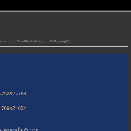
-love&month=05-06-2014&group=4&gblog=21
&A=752&Z=788
&A=789&Z=854
ะพรหมเป็นอันมาก