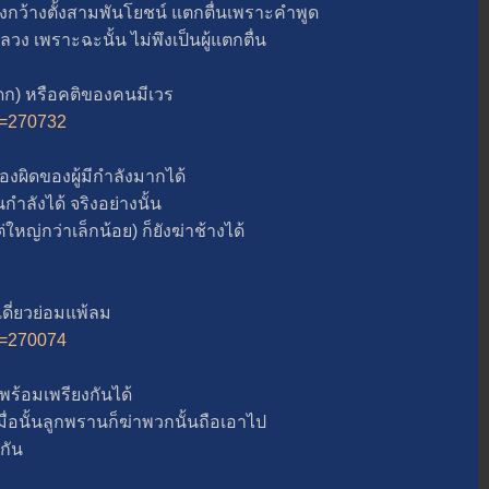
กว้างตั้งสามพันโยชน์ แตกตื่นเพราะคำพูด
ง เพราะฉะนั้น ไม่พึงเป็นผู้แตกตื่น
) หรือคติของคนมีเวร
?i=270732
งผิดของผู้มีกำลังมากได้
นกำลังได้ จริงอย่างนั้น
่กว่าเล็กน้อย) ก็ยังฆ่าช้างได้
่ยวย่อมแพ้ลม
?i=270074
้อมเพรียงกันได้
่อนั้นลูกพรานก็ฆ่าพวกนั้นถือเอาไป
กัน