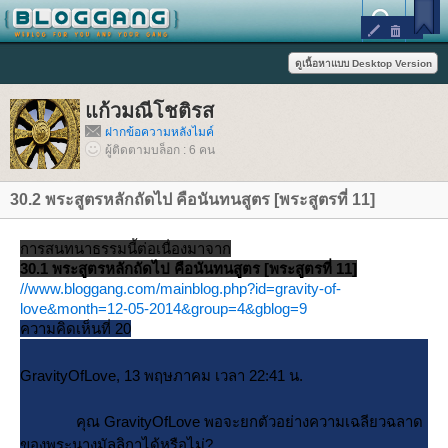
ก้วมณีโชติรส
ฝากข้อความหลังไมค์
ผู้ติดตามบล็อก : 6 คน
30.2 พระสูตรหลักถัดไป คือนันทนสูตร [พระสูตรที่ 11]
การสนทนาธรรมนี้ต่อเนื่องมาจาก
30.1 พระสูตรหลักถัดไป คือนันทนสูตร [พระสูตรที่ 11]
//www.bloggang.com/mainblog.php?id=gravity-of-
love&month=12-05-2014&group=4&gblog=9
ความคิดเห็นที่ 20
GravityOfLove, 13 พฤษภาคม เวลา 22:41 น.
คุณ GravityOfLove พอจะยกตัวอย่างความเฉลียวฉลาด
ของพระนางมัลลิกาได้หรือไม่?