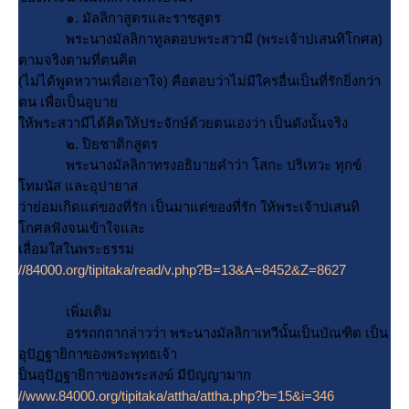
๑. มัลลิกาสูตรและราชสูตร
พระนางมัลลิกาทูลตอบพระสวามี (พระเจ้าปเสนทิโกศล)
ตามจริงตามที่ตนคิด
(ไม่ได้พูดหวานเพื่อเอาใจ) คือตอบว่าไม่มีใครอื่นเป็นที่รักยิ่งกว่า
ตน เพื่อเป็นอุบา
ห้พระสวามีได้คิดให้ประจักษ์ด้วยตนเองว่า เป็นดังนั้นจริง
๒. ปิยชาติกสูตร
พระนางมัลลิกาทรงอธิบายคำว่า โสกะ ปริเทวะ ทุกข์
ทมนัส และอุปายาส
ว่าย่อมเกิดแต่ของที่รัก เป็นมาแต่ของที่รัก ให้พระเจ้าปเสนทิ
กศลฟังจนเข้าใจและ
เลื่อมใสในพระธรรม
//84000.org/tipitaka/read/v.php?B=13&A=8452&Z=8627
เพิ่มเติม
อรรถกถากล่าวว่า พระนางมัลลิกาเทวีนั้นเป็นบัณฑิต เป็น
อุปัฏฐายิกาของพระพุทธเจ้า
ป็นอุปัฏฐายิกาของพระสงฆ์ มีปัญญามาก
//www.84000.org/tipitaka/attha/attha.php?b=15&i=346