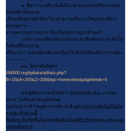
๒. ชื่อว่าเวลาเที่ยงวันนี้เป็นเวลาทุรพลแห่งอิริยาบถของ
สรรพสัตว์ทั้งหลา
เมื่อนกทั้งหลายพักร้อน ในเวลาตะวันเที่ยง ป่าใหญ่ประหนึ่งว่า
ครวญคราง
ความครวญครางของป่านั้นเป็นภัยปรากฏแก่ข้าพเจ้า
ปลว่า ตอนเที่ยงเสียงนกร้องระงมเสียงดังรบกวน ต้นไม้
ก็เสียดสีดังรบกวน
หรือแปลว่า ตอนเที่ยงเสียงนกเงียบไป ต้นไม้เสียดสีดังรบกวนคะ
---------------
๑๖. นิททาตันทิสูตร
//84000.org/tipitaka/attha/v.php?
B=15&A=200&Z=208&bgc=honeydew&pagebreak=0
พระผู้มีพระภาคเจ้าตรัสว่า ดูก่อนอัคคิเวสนะ เราย่อม
ทราบ ในเดือนท้ายฤดูคิมหันต์
(ฤดูร้อน) เราก้าวลงสู่ความหลับ ดังนี้
เพราะความหลับอันเป็นอัพ
ากตะเห็นปานนี้
ถีนมิทธะจึงเกิดขึ้นในอกุศลจิตอันเป็นสสังขาริกของพระเสขะและ
ปุถุชนทั้งหลา