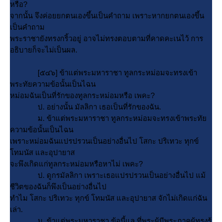
หรือ?
จากนั้น จึงค่อยยกตนเองขึ้นเป็นคำถาม เพราะหากยกตนเองขึ้น
เป็นคำถาม
พระราชายังทรงกริ้วอยู่ อาจไม่ทรงตอบตามที่คาดคะเนไว้ การ
อธิบายก็จะไม่เป็นผล.
[๕๔๖] ข้าแต่พระมหาราชา ทูลกระหม่อมจะทรงเข้า
พระทัยความข้อนั้นเป็นไฉน
หม่อมฉันเป็นที่รักของทูลกระหม่อมหรือ เพคะ?
ป. อย่างนั้น มัลลิกา เธอเป็นที่รักของฉัน.
ม. ข้าแต่พระมหาราชา ทูลกระหม่อมจะทรงเข้าพระทั
ความข้อนั้นเป็นไฉน
เพราะหม่อมฉันแปรปรวนเป็นอย่างอื่นไป โสกะ ปริเทวะ ทุกข์
ทมนัส และอุปายาส
จะพึงเกิดแก่ทูลกระหม่อมหรือหาไม่ เพคะ?
ป. ดูกรมัลลิกา เพราะเธอแปรปรวนเป็นอย่างอื่นไป แม้
ชีวิตของฉันก็พึงเป็นอย่างอื่นไป
ทำไม โสกะ ปริเทวะ ทุกข์ โทมนัส และอุปายาส จักไม่เกิดแก่ฉัน
เล่า.
ม. ข้าแต่พระมหาราชา ข้อนี้แล ที่พระผู้มีพระภาคผู้ทรงรู้