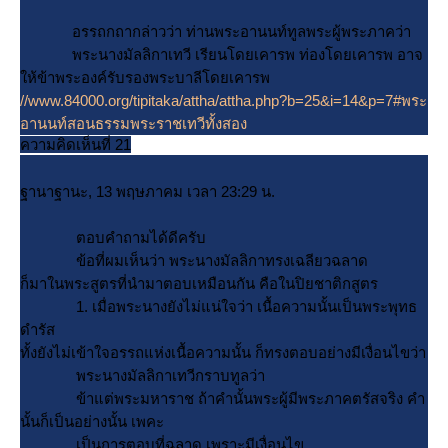
อรรถกถากล่าวว่า ท่านพระอานนท์ทูลพระผู้พระภาคว่า
พระนางมัลลิกาเทวี เรียนโดยเคารพ ท่องโดยเคารพ อาจ
ห้ข้าพระองค์รับรองพระบาลีโดยเคารพ
//www.84000.org/tipitaka/attha/attha.php?b=25&i=14&p=7#พระ
อานนท์สอนธรรมพระราชเทวีทั้งสอง
ความคิดเห็นที่ 21
ฐานาฐานะ, 13 พฤษภาคม เวลา 23:29 น.
ตอบคำถามได้ดีครับ
ข้อที่ผมเห็นว่า พระนางมัลลิกาทรงเฉลียวฉลาด
ก็มาในพระสูตรที่นำมาตอบเหมือนกัน คือในปิยชาติกสูตร
1. เมื่อพระนางยังไม่แน่ใจว่า เนื้อความนั้นเป็นพระพุทธ
ดำรัส
ทั้งยังไม่เข้าใจอรรถแห่งเนื้อความนั้น ก็ทรงตอบอย่างมีเงื่อนไขว่า
พระนางมัลลิกาเทวีกราบทูลว่า
ข้าแต่พระมหาราช ถ้าคำนั้นพระผู้มีพระภาคตรัสจริง คำ
นั้นก็เป็นอย่างนั้น เพคะ
เป็นการตอบที่ฉลาด เพราะมีเงื่อนไข.