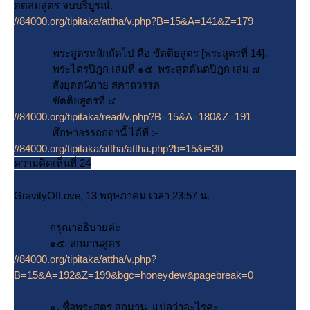
ตตสมสูตร จบบริบูรณ์.
//84000.org/tipitaka/attha/v.php?B=15&A=141&Z=179
พระสูตรหลักถัดไป คือ ขัตติยสูตร [พระสูตรที่ 14].
พระไตรปิฎก เล่มที่ ๑๕ พระสุตตันตปิฎก เล่ม ๗
สังยุตตนิกาย สคาถวรรค
ขัตติยสูตรที่ ๔
//84000.org/tipitaka/read/v.php?B=15&A=180&Z=191
ศึกษาอรรถกถานี้ ได้ที่ :-
//84000.org/tipitaka/attha/attha.php?b=15&i=30
ความคิดเห็นที่ 24
GravityOfLove, 13 พฤษภาคม เวลา 23:57 น.
กรุณาอธิบายค่ะ
๑๕. สกมานสูตร
//84000.org/tipitaka/attha/v.php?
B=15&A=192&Z=199&bgc=honeydew&pagebreak=0
๑. ชื่อพระสูตร สกมาน แปลว่าอะไรคะ