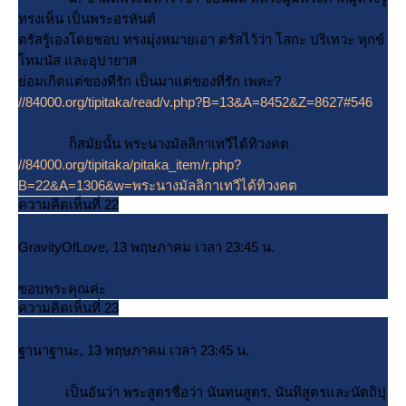
ทรงเห็น เป็นพระอรหันต์
ตรัสรู้เองโดยชอบ ทรงมุ่งหมายเอา ตรัสไว้ว่า โสกะ ปริเทวะ ทุกข์
ทมนัส และอุปายาส
่อมเกิดแต่ของที่รัก เป็นมาแต่ของที่รัก เพคะ?
//84000.org/tipitaka/read/v.php?B=13&A=8452&Z=8627#546
ก็สมัยนั้น พระนางมัลลิกาเทวีได้ทิวงคต
//84000.org/tipitaka/pitaka_item/r.php?
B=22&A=1306&w=พระนางมัลลิกาเทวีได้ทิวงคต
ความคิดเห็นที่ 22
GravityOfLove, 13 พฤษภาคม เวลา 23:45 น.
ขอบพระคุณค่ะ
ความคิดเห็นที่ 23
ฐานาฐานะ, 13 พฤษภาคม เวลา 23:45 น.
เป็นอันว่า พระสูตรชื่อว่า นันทนสูตร, นันทิสูตรและนัตถิปุ