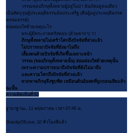
วรรณของภิกษุทั้งหลายผู้อยู่ในป่า ฉันภัตอยู่หนเดียว
เป็นสัตบุรุษผู้ประพฤติธรรมอันประเสริฐ (คือผู้อยู่ประพฤติมรรค
พรหมจรรย์)
่อมผ่องใสด้วยเหตุอะไร
พระผู้มีพระภาคตรัสตอบ (ด้วยคาถา) ว่า
ภิกษุทั้งหลายไม่เศร้าโศกถึงปัจจัยที่ล่วงแล้ว
ไม่ปรารถนาปัจจัยที่ยังมาไม่ถึง
เลี้ยงตนด้วยปัจจัยที่เกิดขึ้นเฉพาะหน้า
วรรณ (ของภิกษุทั้งหลายนั้น) ย่อมผ่องใสด้วยเหตุนั้น
เพราะความปรารถนาถึงปัจจัยที่ยังไม่มาถึง
ละความโศกถึงปัจจัยที่ล่วงแล้ว
พวกพาลภิกษุจึงซูบซีด เหมือนต้นอ้อสดที่ถูกถอนเสียแล้ว
ฉะนั้น
ความคิดเห็นที่ 53
ฐานาฐานะ, 11 พฤษภาคม เวลา 07:45 น.
GravityOfLove, 10 ชั่วโมงที่แล้ว
...