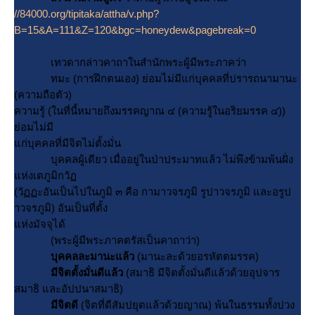
//84000.org/tipitaka/attha/v.php?
B=15&A=111&Z=120&bgc=honeydew&pagebreak=0
เทวดากล่าวคาถาในสำนักพระผู้มีพระภาคว่า
ทมะ (การฝึกตนเอง) ย่อมไม่มีแก่บุคคลที่ปรารถนามานะ
(ความถือตัว)
ความรู้ (ในที่นี้หมายถึงมรรคญาณ ๔ (ความรู้ในอริยมรรค ๔))
่อมไม่มี
ก่บุคคลที่มีจิตไม่ตั้งมั่น
บุคคลผู้เดียว เมื่ออยู่ในป่าประมาทแล้ว ไม่พึงข้ามพ้นฝั่ง
ห่งเตภูมิกวั
(วัฏฏะอันเป็นไปในภูมิ ๓ คือ กามาวจรภูมิ รูปาวจรภูมิ และอรูป
าวจรภูมิ) อันเป็นที่ตั้ง
ห่งมัจจุได้
(พระผู้มีพระภาคตรัสเป็นคาถาว่า)
บุคคลละมานะแล้ว
(มานะละด้วยอรหัตตมรรค)
มีจิตตั้งมั่นดีแล้ว
(สมาธิ มีจิตตั้งมั่นดีแล้วด้วยอุปจาร
สมาธิ และอัปปนาสมาธิ)
มีจิตดี
(จิตที่ดีสัมปยุตแล้วด้วยญาณ) พ้นในธรรมทั้งปวง