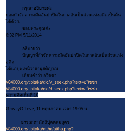
กรุณาอธิบายค่ะ
่อมกำจัดความมืดอันปกปิดในกาลอันเป็นส่วนแห่งอดีตเป็นต้น
ได้ด้วย.
ขอบพระคุณค่ะ
6:32 PM 5/11/2014
อธิบายว่า
ปัญญาที่กำจัดความมืดอันปกปิดในกาลอันเป็นส่วนแห่ง
อดีต
ได้แก่บุพเพนิวาสานุสติญาณ
เทียบคำว่า อวิชชา
//84000.org/tipitaka/dic/v_seek.php?text=อวิชชา
//84000.org/tipitaka/dic/d_seek.php?text=อวิชชา
ความคิดเห็นที่ 10
GravityOfLove, 11 พฤษภาคม เวลา 19:05 น.
อรรถกถานัตถิปุตตสมสูตร
//84000.org/tipitaka/attha/attha.php?