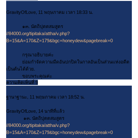
GravityOfLove, 11 พฤษภาคม เวลา 18:33 น.
๑๓. นัตถิปุตตสมสูตร
//84000.org/tipitaka/attha/v.php?
B=15&A=170&Z=179&bgc=honeydew&pagebreak=0
กรุณาอธิบายค่ะ
่อมกำจัดความมืดอันปกปิดในกาลอันเป็นส่วนแห่งอดีต
เป็นต้นได้ด้วย.
ขอบพระคุณค่ะ
ความคิดเห็นที่ 9
ฐานาฐานะ, 11 พฤษภาคม เวลา 18:52 น.
GravityOfLove, 14 นาทีที่แล้ว
๑๓. นัตถิปุตตสมสูตร
//84000.org/tipitaka/attha/v.php?
B=15&A=170&Z=179&bgc=honeydew&pagebreak=0