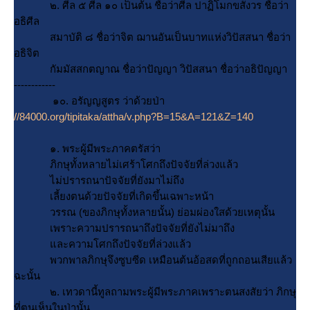
๒. ศีล ๕ ศีล ๑๐ เป็นต้น ชื่อว่าศีล ปาฏิโมกขสังวร ชื่อว่า
อธิศีล
สมาบัติ ๘ ชื่อว่าจิต ฌานอันเป็นบาทแห่งวิปัสสนา ชื่อว่า
อธิจิต
กัมมัสสกตญาณ ชื่อว่าปัญญา วิปัสสนา ชื่อว่าอธิปัญญา
------------
๑๐. อรัญญสูตร ว่าด้วยป่า
//84000.org/tipitaka/attha/v.php?B=15&A=121&Z=140
๑. พระผู้มีพระภาคตรัสว่า
ภิกษุทั้งหลายไม่เศร้าโศกถึงปัจจัยที่ล่วงแล้ว
ไม่ปรารถนาปัจจัยที่ยังมาไม่ถึง
เลี้ยงตนด้วยปัจจัยที่เกิดขึ้นเฉพาะหน้า
วรรณ (ของภิกษุทั้งหลายนั้น) ย่อมผ่องใสด้วยเหตุนั้น
เพราะความปรารถนาถึงปัจจัยที่ยังไม่มาถึง
ละความโศกถึงปัจจัยที่ล่วงแล้ว
พวกพาลภิกษุจึงซูบซีด เหมือนต้นอ้อสดที่ถูกถอนเสียแล้ว
ฉะนั้น
๒. เทวดานี้ทูลถามพระผู้มีพระภาคเพราะตนสงสัยว่า ภิกษุ
ที่ตนเห็นในป่านั้น