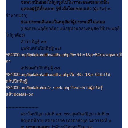
ชนพวกนั้นย่อมไม่ถูกจูงไปในวาทะของชนพวกอื่น
บุคคลผู้รู้ดีทั้งหลาย รู้ทั่วถึงโดยชอบแล้ว
(ผู้ตรัสรู้ ๓
จำพวกแรก)
่อมประพฤติเสมอในหมู่สัตว์ผู้ประพฤติไม่เสมอ
(ย่อมประพฤติถูกต้อง แม้อยู่ท่ามกลางหมู่สัตว์ที่ประพฤติ
ไม่ถูกต้อง)
คำว่า ทิฏฐิ ๖๒
ปุพพันตกัปปิกทิฏฐิ ๑๘
//84000.org/tipitaka/attha/attha.php?b=9&i=1&p=5#ปุพฺพนฺตกปฺปิ
กา
อปรันตกัปปิกทิฏฐิ ๔๔
//84000.org/tipitaka/attha/attha.php?b=9&i=1&p=6#อปรัน
ตกัปปิกทิฏฐิ
//84000.org/tipitaka/dic/v_seek.php?text=ท่านผู้ตรัสรู้
ล้ว&detail=on
-----------------------
พระไตรปิฎก เล่มที่ ๑๕ พระสุตตันตปิฎก เล่มที่ ๗
สังยุตตนิกาย สคาถวรรค เทวตาสังยุต นฬวรรคที่ ๑
๙. มานกามสูตร
ว่าด้วยผู้ใคร่อยู่ซึ่งมานะ