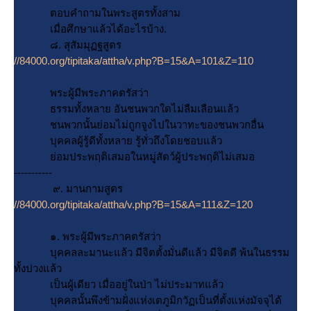
ตอบคำถามในพระสูตรทั้งสาม
เมื่อศึกษาแล้วได้อะไรบ้าง.
๘. สุสัมมุฏฐสูตร
//84000.org/tipitaka/attha/v.php?B=15&A=101&Z=110
พระผู้มีพระภาคตรัสว่า
ธรรมทั้งหลาย อันชนพวกใดไม่ลืมเลือนแล้ว
ชนพวกนั้นย่อมไม่ถูกจูงไปในวาทะของชนพวกอื่น
บุคคลผู้รู้ดีทั้งหลาย รู้ทั่วถึงโดยชอบแล้ว
่อมประพฤติเสมอในหมู่สัตว์ผู้ประพฤติไม่เสมอ
-----------
๙. มานกามสูตร
//84000.org/tipitaka/attha/v.php?B=15&A=111&Z=120
๑. พระผู้มีพระภาคตรัสว่า
บุคคลละมานะแล้ว มีจิตตั้งมั่นดีแล้ว มีจิตดี พ้นในธรรม
ทั้งปวงแล้ว
เป็นผู้เดียว เมื่ออยู่ในป่า ไม่ประมาทแล้ว
บุคคลนั้นพึงข้ามฝั่งแห่งเตภูมิกวัฏเป็นที่ตั้งแห่งมัจจุได้