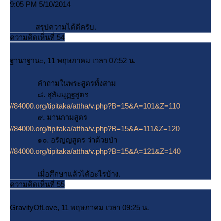
9:05 PM 5/10/2014
สรุปความได้ดีครับ.
ความคิดเห็นที่ 54
ฐานาฐานะ, 11 พฤษภาคม เวลา 07:52 น.
คำถามในพระสูตรทั้งสาม
๘. สุสัมมุฏฐสูตร
//84000.org/tipitaka/attha/v.php?B=15&A=101&Z=110
๙. มานกามสูตร
//84000.org/tipitaka/attha/v.php?B=15&A=111&Z=120
๑๐. อรัญญสูตร ว่าด้วยป่า
//84000.org/tipitaka/attha/v.php?B=15&A=121&Z=140
เมื่อศึกษาแล้วได้อะไรบ้าง.
ความคิดเห็นที่ 55
GravityOfLove, 11 พฤษภาคม เวลา 09:25 น.