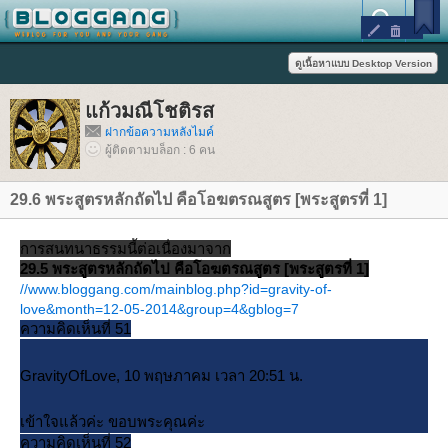
ก้วมณีโชติรส
ฝากข้อความหลังไมค์
ผู้ติดตามบล็อก : 6 คน
29.6 พระสูตรหลักถัดไป คือโอฆตรณสูตร [พระสูตรที่ 1]
การสนทนาธรรมนี้ต่อเนื่องมาจาก
29.5 พระสูตรหลักถัดไป คือโอฆตรณสูตร [พระสูตรที่ 1]
//www.bloggang.com/mainblog.php?id=gravity-of-
love&month=12-05-2014&group=4&gblog=7
ความคิดเห็นที่ 51
GravityOfLove, 10 พฤษภาคม เวลา 20:51 น.
เข้าใจแล้วค่ะ ขอบพระคุณค่ะ
ความคิดเห็นที่ 52