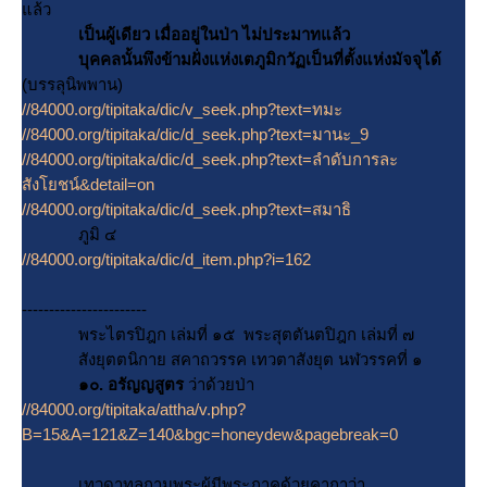
ล้ว
เป็นผู้เดียว เมื่ออยู่ในป่า ไม่ประมาทแล้ว
บุคคลนั้นพึงข้ามฝั่งแห่งเตภูมิกวัฏเป็นที่ตั้งแห่งมัจจุได้
(บรรลุนิพพาน)
//84000.org/tipitaka/dic/v_seek.php?text=ทมะ
//84000.org/tipitaka/dic/d_seek.php?text=มานะ_9
//84000.org/tipitaka/dic/d_seek.php?text=ลำดับการละ
สังโยชน์&detail=on
//84000.org/tipitaka/dic/d_seek.php?text=สมาธิ
ภูมิ ๔
//84000.org/tipitaka/dic/d_item.php?i=162
-----------------------
พระไตรปิฎก เล่มที่ ๑๕ พระสุตตันตปิฎก เล่มที่ ๗
สังยุตตนิกาย สคาถวรรค เทวตาสังยุต นฬวรรคที่ ๑
๑๐. อรัญญสูตร
ว่าด้วยป่า
//84000.org/tipitaka/attha/v.php?
B=15&A=121&Z=140&bgc=honeydew&pagebreak=0
เทวดาทูลถามพระผู้มีพระภาคด้วยคาถาว่า