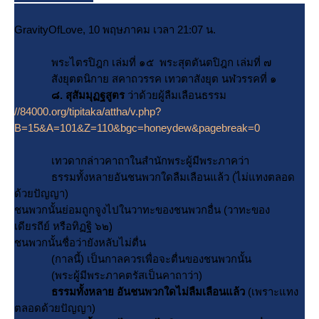
GravityOfLove, 10 พฤษภาคม เวลา 21:07 น.
พระไตรปิฎก เล่มที่ ๑๕ พระสุตตันตปิฎก เล่มที่ ๗
สังยุตตนิกาย สคาถวรรค เทวตาสังยุต นฬวรรคที่ ๑
๘. สุสัมมุฏฐสูตร
ว่าด้วยผู้ลืมเลือนธรรม
//84000.org/tipitaka/attha/v.php?
B=15&A=101&Z=110&bgc=honeydew&pagebreak=0
เทวดากล่าวคาถาในสำนักพระผู้มีพระภาคว่า
ธรรมทั้งหลายอันชนพวกใดลืมเลือนแล้ว (ไม่แทงตลอด
ด้วยปัญญา)
ชนพวกนั้นย่อมถูกจูงไปในวาทะของชนพวกอื่น (วาทะของ
เดียรถีย์ หรือทิฏฐิ ๖๒)
ชนพวกนั้นชื่อว่ายังหลับไม่ตื่น
(กาลนี้) เป็นกาลควรเพื่อจะตื่นของชนพวกนั้น
(พระผู้มีพระภาคตรัสเป็นคาถาว่า)
ธรรมทั้งหลาย อันชนพวกใดไม่ลืมเลือนแล้ว
(เพราะแทง
ตลอดด้วยปัญญา)