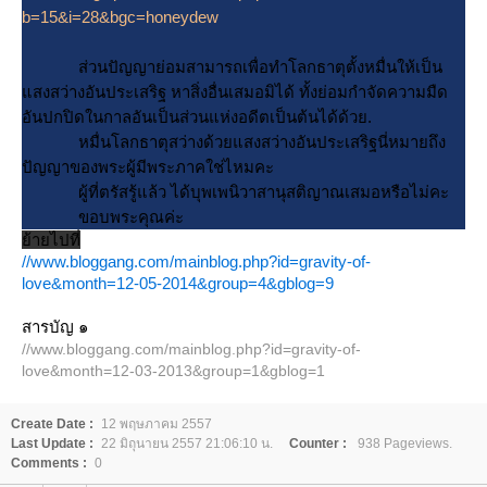
b=15&i=28&bgc=honeydew
ส่วนปัญญาย่อมสามารถเพื่อทำโลกธาตุตั้งหมื่นให้เป็น
สงสว่างอันประเสริฐ หาสิ่งอื่นเสมอมิได้ ทั้งย่อมกำจัดความมืด
อันปกปิดในกาลอันเป็นส่วนแห่งอดีตเป็นต้นได้ด้วย.
หมื่นโลกธาตุสว่างด้วยแสงสว่างอันประเสริฐนี่หมายถึง
ปัญญาของพระผู้มีพระภาคใช่ไหมคะ
ผู้ที่ตรัสรู้แล้ว ได้บุพเพนิวาสานุสติญาณเสมอหรือไม่คะ
ขอบพระคุณค่ะ
้ายไปที่
//www.bloggang.com/mainblog.php?id=gravity-of-
love&month=12-05-2014&group=4&gblog=9
สารบัญ ๑
//www.bloggang.com/mainblog.php?id=gravity-of-
love&month=12-03-2013&group=1&gblog=1
Create Date :
12 พฤษภาคม 2557
Last Update :
22 มิถุนายน 2557 21:06:10 น.
Counter :
938 Pageviews.
Comments :
0