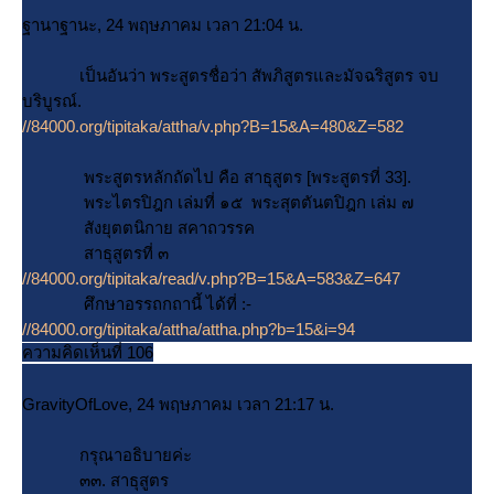
ฐานาฐานะ, 24 พฤษภาคม เวลา 21:04 น.
เป็นอันว่า พระสูตรชื่อว่า สัพภิสูตรและมัจฉริสูตร จบ
บริบูรณ์.
//84000.org/tipitaka/attha/v.php?B=15&A=480&Z=582
พระสูตรหลักถัดไป คือ สาธุสูตร [พระสูตรที่ 33].
พระไตรปิฎก เล่มที่ ๑๕ พระสุตตันตปิฎก เล่ม ๗
สังยุตตนิกาย สคาถวรรค
สาธุสูตรที่ ๓
//84000.org/tipitaka/read/v.php?B=15&A=583&Z=647
ศึกษาอรรถกถานี้ ได้ที่ :-
//84000.org/tipitaka/attha/attha.php?b=15&i=94
ความคิดเห็นที่ 106
GravityOfLove, 24 พฤษภาคม เวลา 21:17 น.
กรุณาอธิบายค่ะ
๓๓. สาธุสูตร