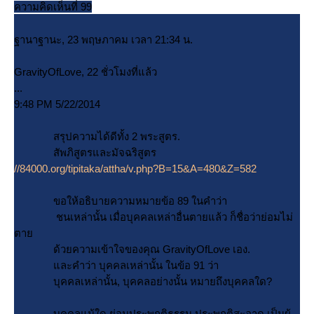
ความคิดเห็นที่ 99
ฐานาฐานะ, 23 พฤษภาคม เวลา 21:34 น.
GravityOfLove, 22 ชั่วโมงที่แล้ว
...
9:48 PM 5/22/2014
สรุปความได้ดีทั้ง 2 พระสูตร.
สัพภิสูตรและมัจฉริสูตร
//84000.org/tipitaka/attha/v.php?B=15&A=480&Z=582
ขอให้อธิบายความหมายข้อ 89 ในคำว่า
ชนเหล่านั้น เมื่อบุคคลเหล่าอื่นตายแล้ว ก็ชื่อว่าย่อมไม่
ตา
ด้วยความเข้าใจของคุณ GravityOfLove เอง.
ละคำว่า บุคคลเหล่านั้น ในข้อ 91 ว่า
บุคคลเหล่านั้น, บุคคลอย่างนั้น หมายถึงบุคคลใด?
บุคคลแม้ใด ย่อมประพฤติธรรม ประพฤติสะอาด เป็นผู้