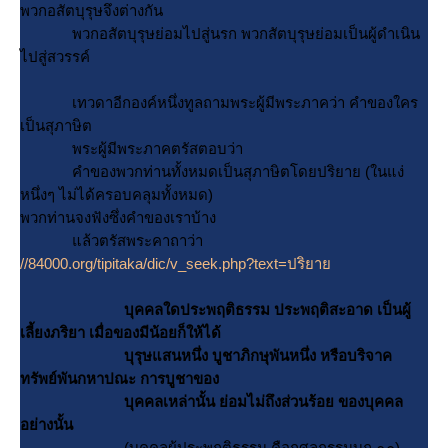
พวกอสัตบุรุษจึงต่างกัน
พวกอสัตบุรุษย่อมไปสู่นรก พวกสัตบุรุษย่อมเป็นผู้ดำเนิน
ไปสู่สวรรค์
เทวดาอีกองค์หนึ่งทูลถามพระผู้มีพระภาคว่า คำของใคร
เป็นสุภาษิต
พระผู้มีพระภาคตรัสตอบว่า
คำของพวกท่านทั้งหมดเป็นสุภาษิตโดยปริยาย (ในแง่
หนึ่งๆ ไม่ได้ครอบคลุมทั้งหมด)
พวกท่านจงฟังซึ่งคำของเราบ้าง
ล้วตรัสพระคาถาว่า
//84000.org/tipitaka/dic/v_seek.php?text=ปริยา
บุคคลใดประพฤติธรรม ประพฤติสะอาด เป็นผู้
เลี้ยงภริยา เมื่อของมีน้อยก็ให้ได้
บุรุษแสนหนึ่ง บูชาภิกษุพันหนึ่ง หรือบริจาค
ทรัพย์พันกหาปณะ การบูชาของ
บุคคลเหล่านั้น ย่อมไม่ถึงส่วนร้อย ของบุคคล
อย่างนั้น
(บุคคลผู้ประพฤติธรรม คือกุศลกรรมบถ ๑๐)