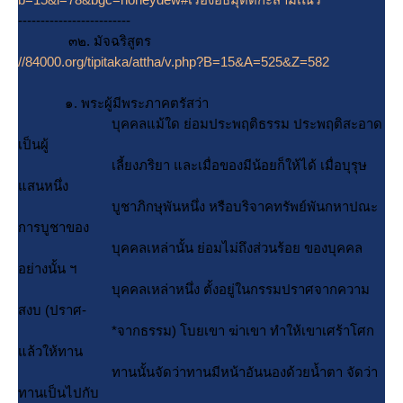
-------------------------
๓๒. มัจฉริสูตร
//84000.org/tipitaka/attha/v.php?B=15&A=525&Z=582
๑. พระผู้มีพระภาคตรัสว่า
บุคคลแม้ใด ย่อมประพฤติธรรม ประพฤติสะอาด
เป็นผู้
เลี้ยงภริยา และเมื่อของมีน้อยก็ให้ได้ เมื่อบุรุษ
สนหนึ่ง
บูชาภิกษุพันหนึ่ง หรือบริจาคทรัพย์พันกหาปณะ
การบูชาของ
บุคคลเหล่านั้น ย่อมไม่ถึงส่วนร้อย ของบุคคล
อย่างนั้น ฯ
บุคคลเหล่าหนึ่ง ตั้งอยู่ในกรรมปราศจากความ
สงบ (ปราศ-
*จากธรรม) โบยเขา ฆ่าเขา ทำให้เขาเศร้าโศก
ล้วให้ทาน
ทานนั้นจัดว่าทานมีหน้าอันนองด้วยน้ำตา จัดว่า
ทานเป็นไปกับ