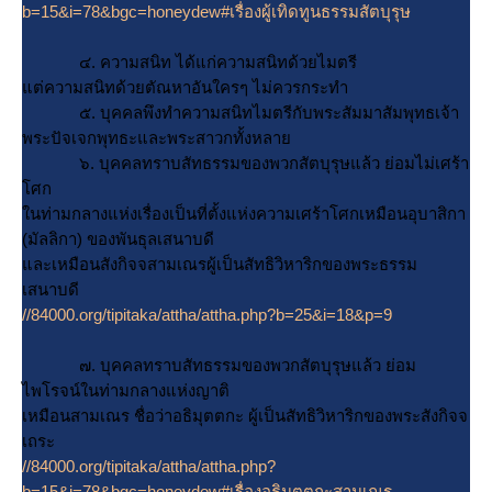
b=15&i=78&bgc=honeydew#เรื่องผู้เทิดทูนธรรมสัตบุรุษ
๔. ความสนิท ได้แก่ความสนิทด้วยไมตรี
ต่ความสนิทด้วยตัณหาอันใครๆ ไม่ควรกระทำ
๕. บุคคลพึงทำความสนิทไมตรีกับพระสัมมาสัมพุทธเจ้า
พระปัจเจกพุทธะและพระสาวกทั้งหลา
๖. บุคคลทราบสัทธรรมของพวกสัตบุรุษแล้ว ย่อมไม่เศร้า
ศก
นท่ามกลางแห่งเรื่องเป็นที่ตั้งแห่งความเศร้าโศกเหมือนอุบาสิกา
(มัลลิกา) ของพันธุลเสนาบดี
ละเหมือนสังกิจจสามเณรผู้เป็นสัทธิวิหาริกของพระธรรม
เสนาบดี
//84000.org/tipitaka/attha/attha.php?b=25&i=18&p=9
๗. บุคคลทราบสัทธรรมของพวกสัตบุรุษแล้ว ย่อม
ไพโรจน์ในท่ามกลางแห่งญาติ
เหมือนสามเณร ชื่อว่าอธิมุตตกะ ผู้เป็นสัทธิวิหาริกของพระสังกิจจ
เถระ
//84000.org/tipitaka/attha/attha.php?
b=15&i=78&bgc=honeydew#เรื่องอธิมุตตกะสามเณร