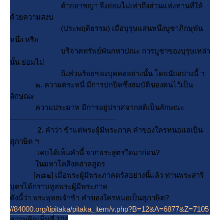
ด้วยอาชญา จึงย่อมไม่เท่าถึงส่วนแห่งทานที่ให้
ด้วยความสงบ
(ประพฤติธรรม) เมื่อบุรุษแสนหนึ่งบูชาภิกษุพัน
หนึ่ง หรือ
บริจาคทรัพย์พันกหาปณะ การบูชาของบุรุษเหล่า
นั้น ย่อมไม่
ถึงส่วนร้อยของบุคคลอย่างนั้น โดยนัยอย่างนี้ ฯ
๒. ความตระหนี่ มีการปกปิดซึ่งสมบัติของตนไว้เป็น
ลักษณะ
ความประมาท มีการอยู่ปราศจากสติเป็นลักษณะ
-------------------------------------------
2. คำว่า ข้าแต่พระผู้มีพระภาค คำของใครหนอแลเป็น
สุภาษิต ฯ
เคยได้เห็นคำนี้ จากพระสูตรใดมาก่อน?
นมหาโคสิงคสาลสูตร
[๓๘๒] เมื่อพระผู้มีพระภาคตรัสอย่างนี้แล้ว ท่านพระสารี
บุตรได้กราบทูลพระผู้มีพระภาค
ดังนี้ว่า พระพุทธเจ้าข้า คำของใครหนอเป็นสุภาษิต?
//84000.org/tipitaka/pitaka_item/v.php?B=12&A=6877&Z=7105
ความคิดเห็นที่ 104