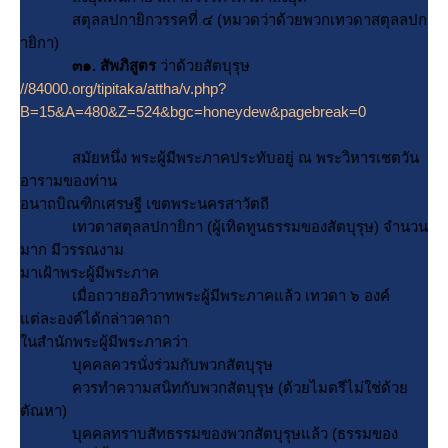
สตุลลปกายิกวรรคที่ ๔ (หมวดว่าด้วยพวกเทวดาสตุลลปก
ายิกา)
๓๑. สัพภิสูตร
ว่าด้วยสัตบุรุษ
//84000.org/tipitaka/attha/v.php?
B=15&A=480&Z=524&bgc=honeydew&pagebreak=0
สมัยหนึ่ง พระผู้มีพระภาคประทับอยู่ ณ พระวิหารเชตวัน
อารามของท่าน
อนาถบิณฑิกเศรษฐี เขตพระนครสาวัตถี
เทวดาสตุลลปกายิกา (ผู้เทิดทูนธรรมของสัตบุรุษ) จำนวน
มาก มีวรรณงาม
มาเฝ้าพระผู้มีพระภาค
เมื่อถวายอภิวาทพระผู้มีพระภาคแล้ว เทวดา ๖ องค์
ต่ละองค์ได้กล่าวคาถา
นสำนักพระผู้มีพระภาคว่า
บุคคลควรนั่งร่วมกับพวกสัตบุรุษ
ควรทำความสนิทกับพวกสัตบุรุษ (ด้วยไมตรีไม่ใช่ด้ว
ตัณหา)
บุคคลทราบสัทธรรมของพวกสัตบุรุษแล้ว (ธรรมของ