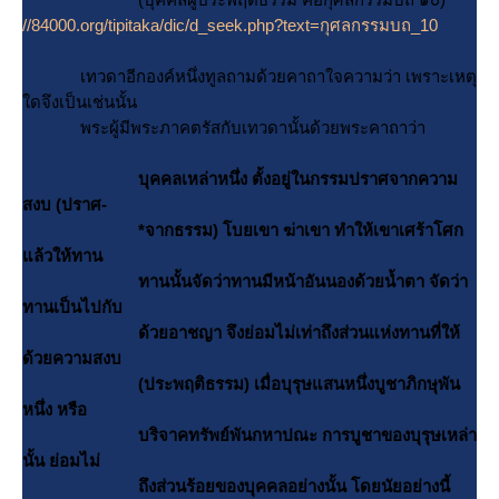
//84000.org/tipitaka/dic/d_seek.php?text=กุศลกรรมบถ_10
เทวดาอีกองค์หนึ่งทูลถามด้วยคาถาใจความว่า เพราะเหตุ
ดจึงเป็นเช่นนั้น
พระผู้มีพระภาคตรัสกับเทวดานั้นด้วยพระคาถาว่า
บุคคลเหล่าหนึ่ง ตั้งอยู่ในกรรมปราศจากความ
สงบ (ปราศ-
*จากธรรม) โบยเขา ฆ่าเขา ทำให้เขาเศร้าโศก
ล้วให้ทาน
ทานนั้นจัดว่าทานมีหน้าอันนองด้วยน้ำตา จัดว่า
ทานเป็นไปกับ
ด้วยอาชญา จึงย่อมไม่เท่าถึงส่วนแห่งทานที่ให้
ด้วยความสงบ
(ประพฤติธรรม) เมื่อบุรุษแสนหนึ่งบูชาภิกษุพัน
หนึ่ง หรือ
บริจาคทรัพย์พันกหาปณะ การบูชาของบุรุษเหล่า
นั้น ย่อมไม่
ถึงส่วนร้อยของบุคคลอย่างนั้น โดยนัยอย่างนี้