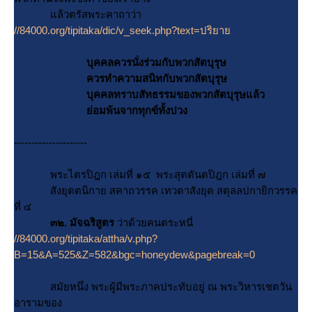
ล้วตรัสพระคาถาว่า
//84000.org/tipitaka/dic/v_seek.php?text=ปริยา
บุคคลควรนั่งร่วมกับพวกสัตบุรุษ
ควรทำความสนิทกับพวกสัตบุรุษ
บุคคลทราบสัทธรรมของพวกสัตบุรุษแล้ว
่อมพ้นจากทุกข์ทั้งปวง
---------------------
พระไตรปิฎก เล่มที่ ๑๕ พระสุตตันตปิฎก เล่มที่ ๗
สังยุตตนิกาย สคาถวรรค เทวตาสังยุต สตุลลปกายิกวรรค
ที่ ๔
๓๒. มัจฉริสูตร
ว่าด้วยคนตระหนี่
//84000.org/tipitaka/attha/v.php?
B=15&A=525&Z=582&bgc=honeydew&pagebreak=0
สมัยหนึ่ง พระผู้มีพระภาคประทับอยู่ ณ พระวิหารเชตวัน
อารามของ