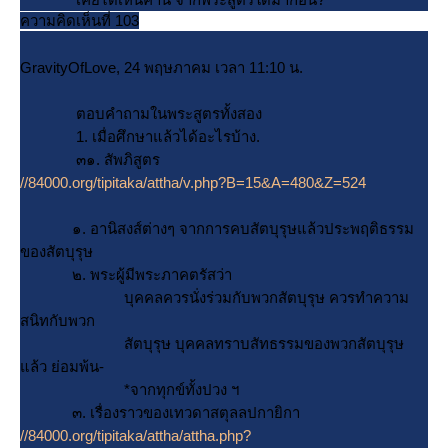
ความคิดเห็นที่ 103
GravityOfLove, 24 พฤษภาคม เวลา 11:10 น.
ตอบคำถามในพระสูตรทั้งสอง
1. เมื่อศึกษาแล้วได้อะไรบ้าง.
๓๑. สัพภิสูตร
//84000.org/tipitaka/attha/v.php?B=15&A=480&Z=524
๑. อานิสงส์ต่างๆ จากการคบสัตบุรุษแล้วประพฤติธรรม
ของสัตบุรุษ
๒. พระผู้มีพระภาคตรัสว่า
บุคคลควรนั่งร่วมกับพวกสัตบุรุษ ควรทำความ
สนิทกับพวก
สัตบุรุษ บุคคลทราบสัทธรรมของพวกสัตบุรุษ
ล้ว ย่อมพ้น-
*จากทุกข์ทั้งปวง ฯ
๓. เรื่องราวของเทวดาสตุลลปกายิกา
//84000.org/tipitaka/attha/attha.php?