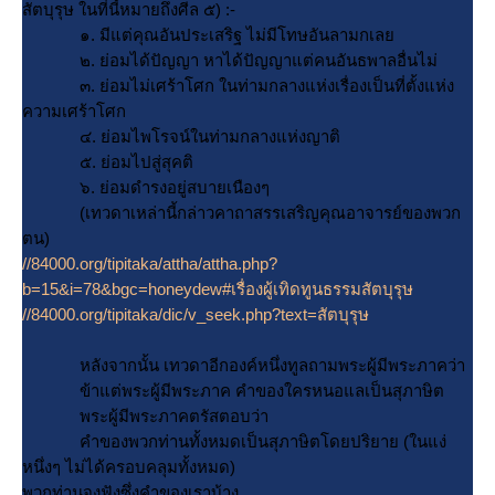
สัตบุรุษ ในที่นี้หมายถึงศีล ๕) :-
๑. มีแต่คุณอันประเสริฐ ไม่มีโทษอันลามกเล
๒. ย่อมได้ปัญญา หาได้ปัญญาแต่คนอันธพาลอื่นไม่
๓. ย่อมไม่เศร้าโศก ในท่ามกลางแห่งเรื่องเป็นที่ตั้งแห่ง
ความเศร้าโศก
๔. ย่อมไพโรจน์ในท่ามกลางแห่งญาติ
๕. ย่อมไปสู่สุคติ
๖. ย่อมดำรงอยู่สบายเนืองๆ
(เทวดาเหล่านี้กล่าวคาถาสรรเสริญคุณอาจารย์ของพวก
ตน)
//84000.org/tipitaka/attha/attha.php?
b=15&i=78&bgc=honeydew#เรื่องผู้เทิดทูนธรรมสัตบุรุษ
//84000.org/tipitaka/dic/v_seek.php?text=สัตบุรุษ
หลังจากนั้น เทวดาอีกองค์หนึ่งทูลถามพระผู้มีพระภาคว่า
ข้าแต่พระผู้มีพระภาค คำของใครหนอแลเป็นสุภาษิต
พระผู้มีพระภาคตรัสตอบว่า
คำของพวกท่านทั้งหมดเป็นสุภาษิตโดยปริยาย (ในแง่
หนึ่งๆ ไม่ได้ครอบคลุมทั้งหมด)
พวกท่านจงฟังซึ่งคำของเราบ้าง