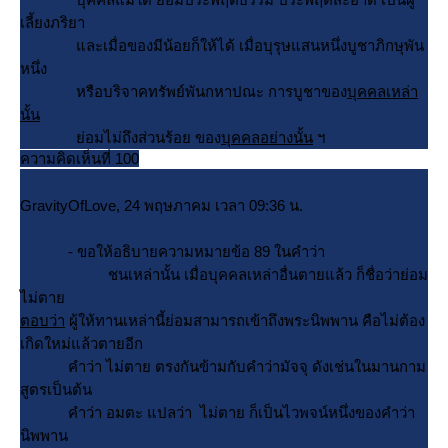
เลี้ยงภริยา
ละเมื่อของมีน้อยก็ให้ได้ เมื่อบุรุษแสนหนึ่งบูชาภิกษุพัน
หนึ่ง
หรือบริจาคทรัพย์พันกหาปณะ การบูชาของ
บุคคลเหล่า
นั้น
่อมไม่ถึงส่วนร้อย ของ
บุคคลอย่างนั้น
ฯ
ความคิดเห็นที่ 100
GravityOfLove, 24 พฤษภาคม เวลา 09:36 น.
- ขอให้อธิบายความหมายข้อ 89 ในคำว่า
ชนเหล่านั้น เมื่อบุคคลเหล่าอื่นตายแล้ว ก็ชื่อว่าย่อม
ไม่ตา
ตอบว่า
ผู้ให้ทานเหล่านี้ย่อมสามารถเข้าถึงพระนิพพาน คือไม่ต้อง
เกิดใหม่แล้วตายอีก
คำว่า ไม่ตาย ตรงกันข้ามกับคำว่ามัจจุ ดังเช่นในมานกาม
สูตรเป็นต้น
คำว่า อมตะ แปลว่า ไม่ตาย ก็เป็นไวพจน์หนึ่งของคำว่า
นิพพาน