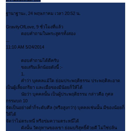
ฐานาฐานะ, 24 พฤษภาคม เวลา 20:52 น.
GravityOfLove, 9 ชั่วโมงที่แล้ว
ตอบคำถามในพระสูตรทั้งสอง
...
11:10 AM 5/24/2014
ตอบคำถามได้ดีครับ
ขอเสริมเล็กน้อยดังนี้ :-
1.
คำว่า บุคคลแม้ใด ย่อมประพฤติธรรม ประพฤติสะอาด
เป็นผู้เลี้ยงภริยา และเมื่อของมีน้อยก็ให้ได้
นัยว่า บุคคลนั้น เป็นผู้ประพฤติธรรม กล่าวคือ กุศล
กรรมบถ 10
จัดเป็นอย่างต่ำก็ระดับศีล (หรือสูงกว่า) บุคคลเช่นนั้น มีของน้อยก็
ห้ได้
จัดว่าไม่ตระหนี่ หรือข่มความตระหนี่ได้
ดังนั้น วัตถุทานของเขา ย่อมบริสุทธิ์ด้วยดี ไม่ใช่ปล้น