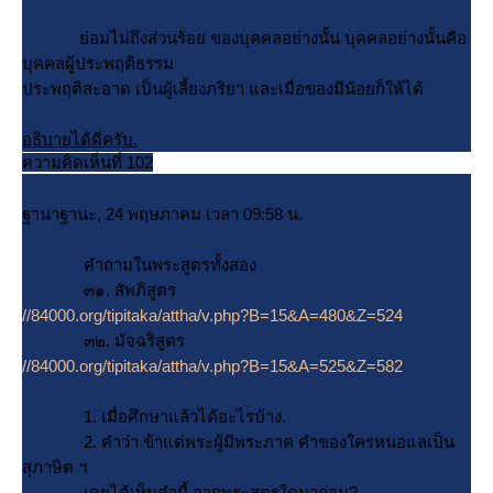
่อมไม่ถึงส่วนร้อย ของบุคคลอย่างนั้น บุคคลอย่างนั้นคือ
บุคคลผู้ประพฤติธรรม
ประพฤติสะอาด เป็นผู้เลี้ยงภริยา และเมื่อของมีน้อยก็ให้ได้
อธิบายได้ดีครับ.
ความคิดเห็นที่ 102
ฐานาฐานะ, 24 พฤษภาคม เวลา 09:58 น.
คำถามในพระสูตรทั้งสอง
๓๑. สัพภิสูตร
//84000.org/tipitaka/attha/v.php?B=15&A=480&Z=524
๓๒. มัจฉริสูตร
//84000.org/tipitaka/attha/v.php?B=15&A=525&Z=582
1. เมื่อศึกษาแล้วได้อะไรบ้าง.
2. คำว่า ข้าแต่พระผู้มีพระภาค คำของใครหนอแลเป็น
สุภาษิต ฯ
เคยได้เห็นคำนี้ จากพระสูตรใดมาก่อน?