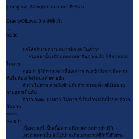
ฐานาฐานะ, 24 พฤษภาคม เวลา 09:54 น.
GravityOfLove, 3 นาทีที่แล้ว
...
09.36
ขอให้อธิบายความหมายข้อ 89 ในคำว่า
ชนเหล่านั้น เมื่อบุคคลเหล่าอื่นตายแล้ว ก็ชื่อว่าย่อม
ไม่ตา
ตอบว่า ผู้ให้ทานเหล่านี้ย่อมสามารถเข้าถึงพระนิพพาน
คือไม่ต้องเกิดใหม่แล้วตายอีก
คำว่า ไม่ตาย ตรงกันข้ามกับคำว่ามัจจุ ดังเช่นในมาน
กามสูตรเป็นต้น
คำว่า อมตะ แปลว่า ไม่ตาย ก็เป็นไวพจน์หนึ่งของคำว่า
นิพพาน
<<<<
เฉลยว่า
เนื้อความนี้ เป็นเนื้อความที่เทวดาเหล่ากล่าวไว้
เทวดาเหล่านั้น ยังไม่น่าจะถือเอาอรรถที่ลึกซึ้งถึงพระ