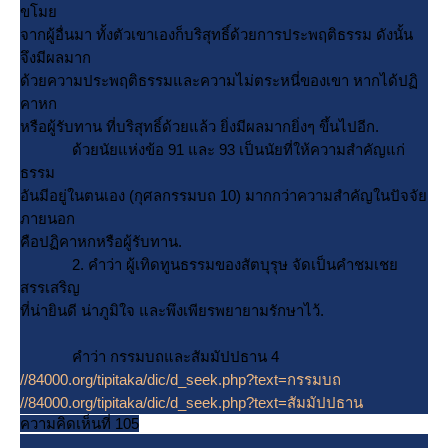
ขโม
จากผู้อื่นมา ทั้งตัวเขาเองก็บริสุทธิ์ด้วยการประพฤติธรรม ดังนั้น
จึงมีผลมาก
ด้วยความประพฤติธรรมและความไม่ตระหนี่ของเขา หากได้ปฏิ
คาหก
หรือผู้รับทาน ที่บริสุทธิ์ด้วยแล้ว ยิ่งมีผลมากยิ่งๆ ขึ้นไปอีก.
ด้วยนัยแห่งข้อ 91 และ 93 เป็นนัยที่ให้ความสำคัญแก่
ธรรม
อันมีอยู่ในตนเอง (กุศลกรรมบถ 10) มากกว่าความสำคัญในปัจจั
ภายนอก
คือปฏิคาหกหรือผู้รับทาน.
2. คำว่า ผู้เทิดทูนธรรมของสัตบุรุษ จัดเป็นคำชมเช
สรรเสริญ
ที่น่ายินดี น่าภูมิใจ และพึงเพียรพยายามรักษาไว้.
คำว่า กรรมบถและสัมมัปปธาน 4
//84000.org/tipitaka/dic/d_seek.php?text=กรรมบถ
//84000.org/tipitaka/dic/d_seek.php?text=สัมมัปปธาน
ความคิดเห็นที่ 105