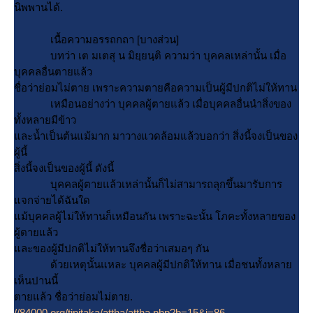
นิพพานได้.
เนื้อความอรรถกถา [บางส่วน]
บทว่า เต มเตสุ น มิยฺยนฺติ ความว่า บุคคลเหล่านั้น เมื่อ
บุคคลอื่นตายแล้ว
ชื่อว่าย่อมไม่ตาย เพราะความตายคือความเป็นผู้มีปกติไม่ให้ทาน
เหมือนอย่างว่า บุคคลผู้ตายแล้ว เมื่อบุคคลอื่นนำสิ่งของ
ทั้งหลายมีข้าว
ละน้ำเป็นต้นแม้มาก มาวางแวดล้อมแล้วบอกว่า สิ่งนี้จงเป็นของ
ผู้นี้
สิ่งนี้จงเป็นของผู้นี้ ดังนี้
บุคคลผู้ตายแล้วเหล่านั้นก็ไม่สามารถลุกขึ้นมารับการ
จกจ่ายได้ฉันใด
ม้บุคคลผู้ไม่ให้ทานก็เหมือนกัน เพราะฉะนั้น โภคะทั้งหลายของ
ผู้ตายแล้ว
ละของผู้มีปกติไม่ให้ทานจึงชื่อว่าเสมอๆ กัน
ด้วยเหตุนั้นแหละ บุคคลผู้มีปกติให้ทาน เมื่อชนทั้งหลา
เห็นปานนี้
ตายแล้ว ชื่อว่าย่อมไม่ตาย.
//84000.org/tipitaka/attha/attha.php?b=15&i=86