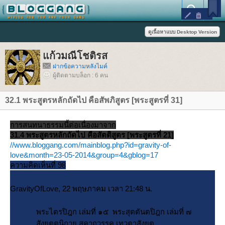
ก้วมณีโชติรส
ฝากข้อความหลังไมค์
ผู้ติดตามบล็อก : 6 คน
32.1 พระสูตรหลักถัดไป คือสัพภิสูตร [พระสูตรที่ 31]
การสนทนาธรรมนี้ต่อเนื่องมาจาก
31.4 พระสูตรหลักถัดไป คือสัตติสูตร [พระสูตรที่ 21]
//www.bloggang.com/mainblog.php?id=gravity-of-
love&month=23-05-2014&group=4&gblog=17
ความคิดเห็นที่ 98
GravityOfLove, 22 พฤษภาคม เวลา 21:48 น.
พระไตรปิฎก เล่มที่ ๑๕ พระสุตตันตปิฎก เล่มที่ ๗
สังยุตตนิกาย สคาถวรรค เทวตาสังยุต