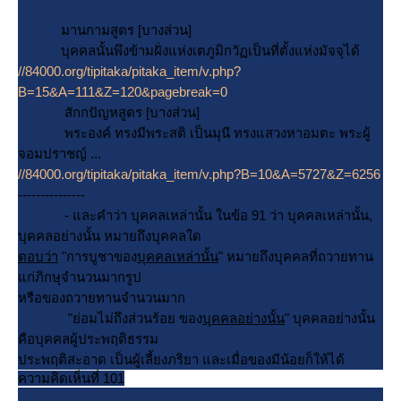
มานกามสูตร [บางส่วน]
บุคคลนั้นพึงข้ามฝั่งแห่งเตภูมิกวัฏเป็นที่ตั้งแห่งมัจจุได้
//84000.org/tipitaka/pitaka_item/v.php?
B=15&A=111&Z=120&pagebreak=0
สักกปัญหสูตร [บางส่วน]
พระองค์ ทรงมีพระสติ เป็นมุนี ทรงแสวงหาอมตะ พระผู้
จอมปราชญ์ ...
//84000.org/tipitaka/pitaka_item/v.php?B=10&A=5727&Z=6256
---------------
- และคำว่า บุคคลเหล่านั้น ในข้อ 91 ว่า บุคคลเหล่านั้น,
บุคคลอย่างนั้น หมายถึงบุคคลใด
ตอบว่า
"การบูชาของ
บุคคลเหล่านั้น
" หมายถึงบุคคลที่ถวายทาน
ก่ภิกษุจำนวนมากรูป
หรือของถวายทานจำนวนมาก
"ย่อมไม่ถึงส่วนร้อย ของ
บุคคลอย่างนั้น
" บุคคลอย่างนั้น
คือบุคคลผู้ประพฤติธรรม
ประพฤติสะอาด เป็นผู้เลี้ยงภริยา และเมื่อของมีน้อยก็ให้ได้
ความคิดเห็นที่ 101