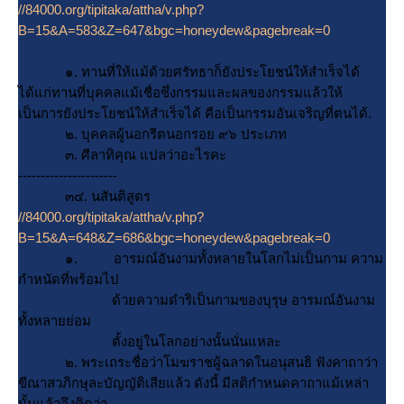
//84000.org/tipitaka/attha/v.php?
B=15&A=583&Z=647&bgc=honeydew&pagebreak=0
๑. ทานที่ให้แม้ด้วยศรัทธาก็ยังประโยชน์ให้สำเร็จได้
ได้แก่ทานที่บุคคลแม้เชื่อซึ่งกรรมและผลของกรรมแล้วให้
เป็นการยังประโยชน์ให้สำเร็จได้ คือเป็นกรรมอันเจริญที่ตนได้.
๒. บุคคลผู้นอกรีตนอกรอย ๙๖ ประเภท
๓. ศีลาทิคุณ แปลว่าอะไรคะ
----------------------
๓๔. นสันติสูตร
//84000.org/tipitaka/attha/v.php?
B=15&A=648&Z=686&bgc=honeydew&pagebreak=0
๑. อารมณ์อันงามทั้งหลายในโลกไม่เป็นกาม ความ
กำหนัดที่พร้อมไป
ด้วยความดำริเป็นกามของบุรุษ อารมณ์อันงาม
ทั้งหลายย่อม
ตั้งอยู่ในโลกอย่างนั้นนั่นแหละ
๒. พระเถระชื่อว่าโมฆราชผู้ฉลาดในอนุสนธิ ฟังคาถาว่า
ขีณาสวภิกษุละบัญญัติเสียแล้ว ดังนี้ มีสติกำหนดคาถาแม้เหล่า
นั้นแล้วจึงคิดว่า