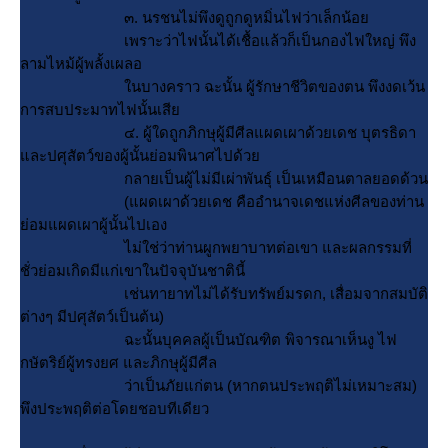
๓. นรชนไม่พึงดูถูกดูหมิ่นไฟว่าเล็กน้อ
เพราะว่าไฟนั้นได้เชื้อแล้วก็เป็นกองไฟใหญ่ พึง
ลามไหม้ผู้พลั้งเผลอ
นบางคราว ฉะนั้น ผู้รักษาชีวิตของตน พึงงดเว้น
การสบประมาทไฟนั้นเสี
๔. ผู้ใดถูกภิกษุผู้มีศีลแผดเผาด้วยเดช บุตรธิดา
ละปศุสัตว์ของผู้นั้นย่อมพินาศไปด้ว
กลายเป็นผู้ไม่มีเผ่าพันธุ์ เป็นเหมือนตาลยอดด้วน
(แผดเผาด้วยเดช คืออำนาจเดชแห่งศีลของท่าน
่อมแผดเผาผู้นั้นไปเอง
ไม่ใช่ว่าท่านผูกพยาบาทต่อเขา และผลกรรมที่
ชั่วย่อมเกิดมีแก่เขาในปัจจุบันชาตินี้
เช่นทายาทไม่ได้รับทรัพย์มรดก, เสื่อมจากสมบัติ
ต่างๆ มีปศุสัตว์เป็นต้น)
ฉะนั้นบุคคลผู้เป็นบัณฑิต พิจารณาเห็นงู ไฟ
กษัตริย์ผู้ทรงยศ และภิกษุผู้มีศีล
ว่าเป็นภัยแก่ตน (หากตนประพฤติไม่เหมาะสม)
พึงประพฤติต่อโดยชอบทีเดียว