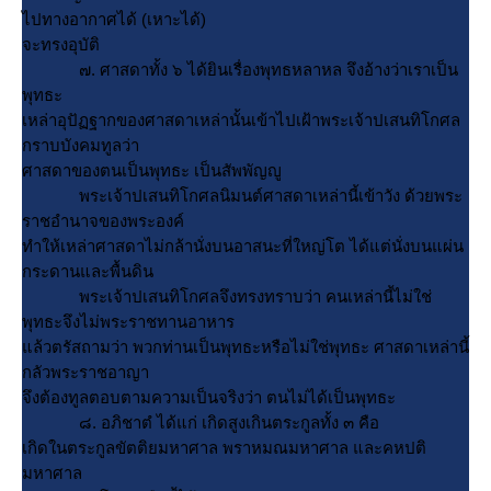
ไปทางอากาศได้ (เหาะได้)
จะทรงอุบัติ
๗. ศาสดาทั้ง ๖ ได้ยินเรื่องพุทธหลาหล จึงอ้างว่าเราเป็น
พุทธะ
เหล่าอุปัฏฐากของศาสดาเหล่านั้นเข้าไปเฝ้าพระเจ้าปเสนทิโกศล
กราบบังคมทูลว่า
ศาสดาของตนเป็นพุทธะ เป็นสัพพัญญู
พระเจ้าปเสนทิโกศลนิมนต์ศาสดาเหล่านี้เข้าวัง ด้วยพระ
ราชอำนาจของพระองค์
ทำให้เหล่าศาสดาไม่กล้านั่งบนอาสนะที่ใหญ่โต ได้แต่นั่งบนแผ่น
กระดานและพื้นดิน
พระเจ้าปเสนทิโกศลจึงทรงทราบว่า คนเหล่านี้ไม่ใช่
พุทธะจึงไม่พระราชทานอาหาร
ล้วตรัสถามว่า พวกท่านเป็นพุทธะหรือไม่ใช่พุทธะ ศาสดาเหล่านี้
กลัวพระราชอาญา
จึงต้องทูลตอบตามความเป็นจริงว่า ตนไม่ได้เป็นพุทธะ
๘. อภิชาตํ ได้แก่ เกิดสูงเกินตระกูลทั้ง ๓ คือ
เกิดในตระกูลขัตติยมหาศาล พราหมณมหาศาล และคหปติ
มหาศาล