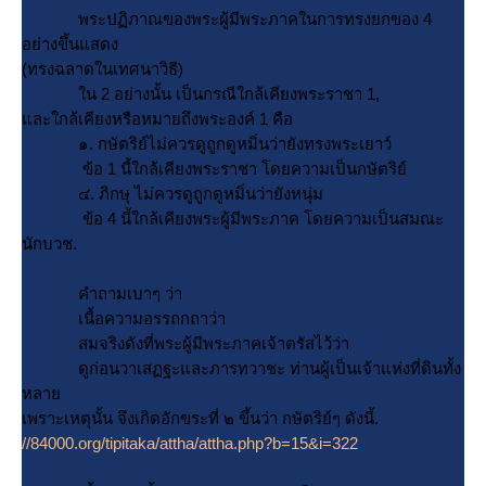
พระปฏิภาณของพระผู้มีพระภาคในการทรงยกของ 4
อย่างขึ้นแสดง
(ทรงฉลาดในเทศนาวิธี)
น 2 อย่างนั้น เป็นกรณีใกล้เคียงพระราชา 1,
ละใกล้เคียงหรือหมายถึงพระองค์ 1 คือ
๑. กษัตริย์ไม่ควรดูถูกดูหมิ่นว่ายังทรงพระเยาว์
ข้อ 1 นี้ใกล้เคียงพระราชา โดยความเป็นกษัตริย์
๔. ภิกษุ ไม่ควรดูถูกดูหมิ่นว่ายังหนุ่ม
ข้อ 4 นี้ใกล้เคียงพระผู้มีพระภาค โดยความเป็นสมณะ
นักบวช.
คำถามเบาๆ ว่า
เนื้อความอรรถกถาว่า
สมจริงดังที่พระผู้มีพระภาคเจ้าตรัสไว้ว่า
ดูก่อนวาเสฏฐะและภารทวาชะ ท่านผู้เป็นเจ้าแห่งที่ดินทั้ง
หลา
เพราะเหตุนั้น จึงเกิดอักขระที่ ๒ ขึ้นว่า กษัตริย์ๆ ดังนี้.
//84000.org/tipitaka/attha/attha.php?b=15&i=322