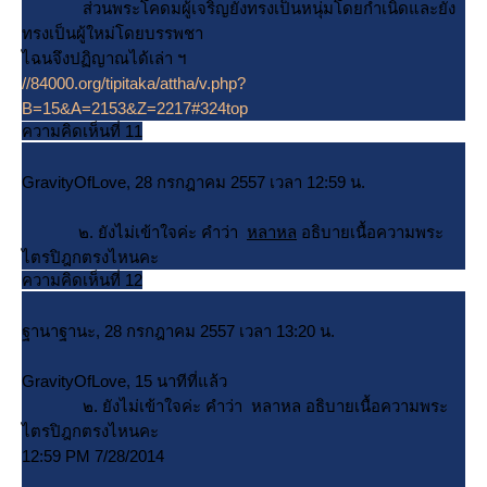
ส่วนพระโคดมผู้เจริญยังทรงเป็นหนุ่มโดยกำเนิดและยัง
ทรงเป็นผู้ใหม่โดยบรรพชา
ไฉนจึงปฏิญาณได้เล่า ฯ
//84000.org/tipitaka/attha/v.php?
B=15&A=2153&Z=2217#324top
ความคิดเห็นที่ 11
GravityOfLove, 28 กรกฎาคม 2557 เวลา 12:59 น.
๒. ยังไม่เข้าใจค่ะ คำว่า
หลาหล
อธิบายเนื้อความพระ
ไตรปิฎกตรงไหนคะ
ความคิดเห็นที่ 12
ฐานาฐานะ, 28 กรกฎาคม 2557 เวลา 13:20 น.
GravityOfLove, 15 นาทีที่แล้ว
๒. ยังไม่เข้าใจค่ะ คำว่า หลาหล อธิบายเนื้อความพระ
ไตรปิฎกตรงไหนคะ
12:59 PM 7/28/2014