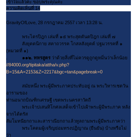
เข้าใจแล้วค่ะ ขอบพระคุณค่ะ
ความคิดเห็นที่ 14
GravityOfLove, 28 กรกฎาคม 2557 เวลา 13:28 น.
พระไตรปิฎก เล่มที่ ๑๕ พระสุตตันตปิฎก เล่มที่ ๗
สังยุตตนิกาย สคาถวรรค โกสลสังยุตต์ ปฐมวรรคที่ ๑
(หมวดที่ ๑)
.
๑๑๒. ทหรสูตร
ว่าด้วยสิ่งที่ไม่ควรดูถูกดูหมิ่นว่าเล็กน้อ
//84000.org/tipitaka/attha/v.php?
B=15&A=2153&Z=2217&bgc=tan&pagebreak=0
สมัยหนึ่ง พระผู้มีพระภาคประทับอยู่ ณ พระวิหารเชตวัน
อารามของ
ท่านอนาถบิณฑิกเศรษฐี เขตพระนครสาวัตถี
พระเจ้าปเสนทิโกศลเสด็จเข้าไปเฝ้าพระผู้มีพระภาค หลัง
จากได้ตรัส
สัมโมทนียกถาและสาราณียกถาแล้วทูลถามพระผู้มีพระภาคว่า
พระโคดมผู้เจริญย่อมทรงปฏิญาณ (ยืนยัน) บ้างหรือไม่
ว่า