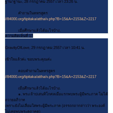
ฐานาฐานะ, 28 กรกฎาคม 2557 เวลา 23:26 น.
คำถามในทหรสูตร
//84000.org/tipitaka/attha/v.php?B=15&A=2153&Z=2217
เมื่อศึกษาแล้วได้อะไรบ้าง.
ความคิดเห็นที่ 17
GravityOfLove, 29 กรกฎาคม 2557 เวลา 10:41 น.
เข้าใจแล้วค่ะ ขอบพระคุณค่ะ
ตอบคำถามในทหรสูตร
//84000.org/tipitaka/attha/v.php?B=15&A=2153&Z=2217
เมื่อศึกษาแล้วได้อะไรบ้าง.
๑. พระเจ้าปเสนทิโกศลเมื่อแรกพบพระผู้มีพระภาค ไม่ได้
ถวายอภิวาท
เพราะยังไม่เลื่อมใสพระผู้มีพระภาค (อรรถกถากล่าวว่า พระองค์
ไม่เคยพบพระตถาคต)