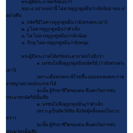
พระผู้มีพระภาคตรัสตอบว่า
ของ ๔ อย่างเหล่านี้ ไม่ควรดูถูกดูหมิ่นว่าเล็กน้อย ของ ๔
อย่างคือ
๑. กษัตริย์ไม่ควรดูถูกดูหมิ่นว่ายังทรงพระเยาว์
๒. งู ไม่ควรดูถูกดูหมิ่นว่าตัวเล็ก
๓. ไฟ ไม่ควรดูถูกดูหมิ่นว่าเล็กน้อ
๔. ภิกษุ ไม่ควรดูถูกดูหมิ่นว่ายังหนุ่ม
พระผู้มีพระภาคได้ตรัสพระคาถาต่อไปอีกว่า
๑. นรชนไม่พึงดูถูกดูหมิ่นกษัตริย์ (ว่ายังทรงพระ
เยาว์)
เพราะเมื่อทรงพระพิโรธขึ้น ย่อมทรงลงพระราช
อาชญาอย่างหนักแก่เขาได้
ฉะนั้น ผู้รักษาชีวิตของตน พึงงดเว้นการสบ
ประมาทกษัตริย์นั้นเสี
๒. นรชนไม่พึงดูถูกดูหมิ่นงูว่าตัวเล็ก
เพราะงูเป็นสัตว์มีพิษ พึงกัดผู้พลั้งเผลอในบาง
คราว
ฉะนั้น ผู้รักษาชีวิตของตน พึงงดเว้นการสบ
ประมาทงูนั้นเสี