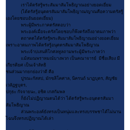
เราได้ตรัสรู้พระสัมมาสัมโพธิญาณอย่างยอดเยี่ยม
(ได้ตรัสรู้อนุตตรสัมมาสัมโพธิญาณ/ญาณคือความตรัสรู้
เองโดยชอบอันยอดเยี่ยม)
พระผู้มีพระภาคตรัสตอบว่า
พระองค์เมื่อจะตรัสโดยชอบก็พึงตรัสถึงอาตมภาพว่า
ตถาคตได้ตรัสรู้พระสัมมาสัมโพธิญาณอย่างยอดเยี่ยม
เพราะอาตมภาพได้ตรัสรู้อนุตตรสัมมาสัมโพธิญาณ
พระเจ้าปเสนทิโกศลทูลถามพระผู้มีพระภาคว่า
ม้สมณพราหมณ์บางพวก เป็นคณาจารย์ มีชื่อเสียง มี
เกียรติยศ เป็นเจ้าลัทธิ
ชนส่วนมากยกย่องว่าดี คือ
ปูรณะกัสสป, มักขลิโคศาล, นิครนถ์ นาฏบุตร, สัญชั
เวลัฏฐบุตร,
ปกุธะ กัจจายนะ, อชิต เกสกัมพล
ก็ยังไม่ปฏิญาณตนได้ว่า ได้ตรัสรู้พระอนุตตรสัมมา
สัมโพธิญาณ
ส่วนพระองค์ยังทรงเป็นหนุ่มและทรงบรรพชาได้ไม่นาน
ไฉนจึงทรงปฏิญาณได้เล่า