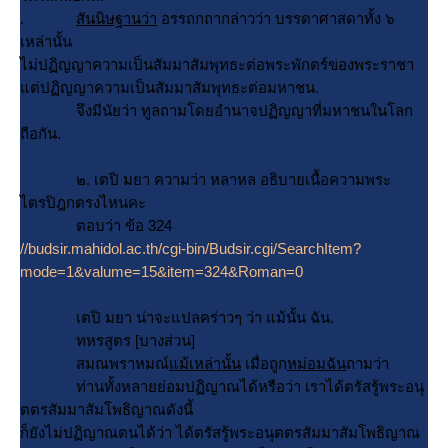
.
สันนิษฐานว่า
อรรถกถากล่าวว่า บรรดาศาสดาทั้ง ๖
เหล่านั้น
ไม่ปฏิญญาความเป็นสัมมาสัมพุทธะต่อพระพักตร์ของพระราชา
ต่ปฏิญญาความเป็นสัมมาสัมพุทธะต่อมหาชน.
จึงมีนัยว่า ทูลถามโดยอำนาจปฏิญญาที่มหาชนในโลก
ถือกัน.
๒. เตปิ มยา ความว่า หลาหล อธิบายเนื้อความพระ
ไตรปิฎกตรงไหนคะ
ตอบว่า ข้อ 324
//budsir.mahidol.ac.th/cgi-bin/Budsir.cgi/SearchItem?
mode=1&valume=15&item=324&Roman=0
เตปิ มยา น่าจะแปลคร่าวๆ ว่า แม้นั้น ฉัน.
ทหรสูตร [บางส่วน]
สมณพราหมณ์
ม้เหล่านั้น
เมื่อถูก
หม่อมฉัน
ถามว่า
ท่านทั้งหลายย่อมปฏิญาณได้หรือว่า เราได้ตรัสรู้พระอนุ
ตตรสัมมาสัมโพธิญาณดังนี้
ก็ยังไม่ปฏิญาณตนได้ว่า ได้ตรัสรู้พระอนุตตรสัมมาสัมโพธิญาณ