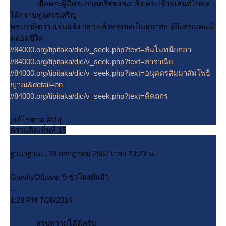
เมื่อพระผู้มีพระภาคตรัสจบลงแล้ว พระเจ้าปเสนทิโกศล
ได้กราบทูลสรรเสริญ
พระภาษิตว่า แจ่มแจ้ง ฯลฯ แล้วทรงขอเป็นอุบาสก ผู้ถึงสรณคมน์
ตลอดชีวิต
//84000.org/tipitaka/dic/v_seek.php?text=สัมโมทนียกถา
//84000.org/tipitaka/dic/v_seek.php?text=สาราณี
//84000.org/tipitaka/dic/v_seek.php?text=อนุตตรสัมมาสัมโพธิ
ญาณ&detail=on
//84000.org/tipitaka/dic/v_seek.php?text=ติตถกร
[แก้ไขตาม #15]
ความคิดเห็นที่ 15
ฐานาฐานะ, 28 กรกฎาคม 2557 เวลา 23:23 น.
GravityOfLove, 9 ชั่วโมงที่แล้ว
...
1:28 PM 7/28/2014
สรุปความได้ดีครับ