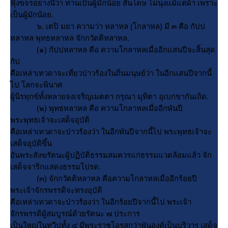
ฟุ้งขจรอย่างนี้ว่า ท่านเป็นผู้มักน้อย สันโดษ ไม่นุ่งแม้แต่ผ้า เพราะ
เป็นผู้มักน้อย.
๖. เตปิ มยา ความว่า หลาหล (โกลาหล) มี ๓ คือ กัปป
หลาหล พุทธหลาหล จักกวัตติหลาหล.
(๑) กัปปหลาหล คือ ความโกลาหลเมื่ออีกแสนปีจะสิ้นสุด
กัป
คือเหล่าเทวดาจะเที่ยวป่าวร้องในถิ่นมนุษย์ว่า ในอีกแสนปีจากนี้
ไป โลกจะพินาศ
ผู้นิรทุกข์ทั้งหลายจงเจริญเมตตา กรุณา มุทิตา อุเบกขากันเถิด.
(๒) พุทธหลาหล คือ ความโกลาหลเมื่ออีกพันปี
พระพุทธเจ้าจะเสด็จอุบัติ
คือเหล่าเทวดาจะป่าวร้องว่า ในอีกพันปีจากนี้ไป พระพุทธเจ้าจะ
เสด็จอุบัติขึ้น
อันพระสังฆรัตนะผู้ปฏิบัติธรรมสมควรแก่ธรรมแวดล้อมแล้ว จัก
เสด็จจาริกแสดงธรรมโปรด.
(๓) จักกวัตติหลาหล คือความโกลาหลเมื่ออีกร้อยปี
พระเจ้าจักรพรรดิจะทรงอุบัติ
คือเหล่าเทวดาจะป่าวร้องว่า ในอีกร้อยปีจากนี้ไป พระเจ้า
จักรพรรดิผู้สมบูรณ์ด้วยรัตนะ ๗ ประการ
เป็นใหญ่ในทวีปทั้ง ๔ มีพระราชโอรสกว่าพันองค์เป็นบริวาร เสด็จ