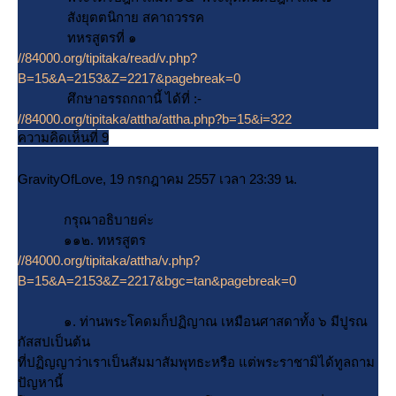
สังยุตตนิกาย สคาถวรรค
ทหรสูตรที่ ๑
//84000.org/tipitaka/read/v.php?
B=15&A=2153&Z=2217&pagebreak=0
ศึกษาอรรถกถานี้ ได้ที่ :-
//84000.org/tipitaka/attha/attha.php?b=15&i=322
ความคิดเห็นที่ 9
GravityOfLove, 19 กรกฎาคม 2557 เวลา 23:39 น.
กรุณาอธิบายค่ะ
๑๑๒. ทหรสูตร
//84000.org/tipitaka/attha/v.php?
B=15&A=2153&Z=2217&bgc=tan&pagebreak=0
๑. ท่านพระโคดมก็ปฏิญาณ เหมือนศาสดาทั้ง ๖ มีปูรณ
กัสสปเป็นต้น
ที่ปฏิญญาว่าเราเป็นสัมมาสัมพุทธะหรือ แต่พระราชามิได้ทูลถาม
ปัญหานี้