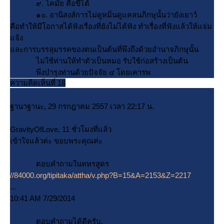
๙. โคมัย คือขี้ไต้
๑๐. อานิสงส์การไม่ดูหมิ่นดูแคลนภิกษุนั้นว่ายังเยาว์
คือทำให้มีโอกาสได้ฟังเรื่องที่ยังไม่ได้ฟัง ทำเรื่องที่ฟังแล้วให้แจ่ม
จ้ง
ละการบรรลุมรรคของตนเป็นต้นที่พึงถึงด้วยอำนาจภิกษุนั้น
ไม่ใช้ท่านให้ทำตัวเป็นหมอ รับใช้ก่อสร้างเป็นต้น
พึงบำรุงท่านด้วยปัจจัย ๔ โดยเคารพ
ความคิดเห็นที่ 18
ฐานาฐานะ, 29 กรกฎาคม 2557 เวลา 22:17 น.
GravityOfLove, 11 ชั่วโมงที่แล้ว
เข้าใจแล้วค่ะ ขอบพระคุณค่ะ
ตอบคำถามในทหรสูตร
//84000.org/tipitaka/attha/v.php?B=15&A=2153&Z=2217
...
10:41 AM 7/29/2014
ตอบคำถามได้ดีครับ.