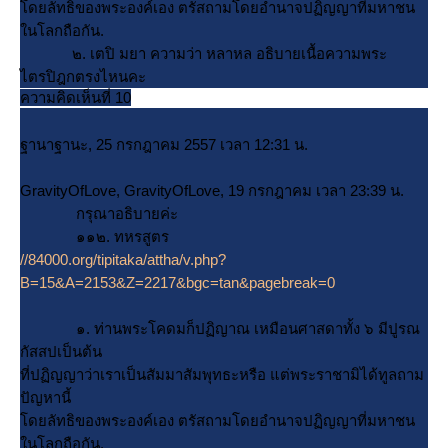
ดยลัทธิของพระองค์เอง ตรัสถามโดยอำนาจปฏิญญาที่มหาชน
นโลกถือกัน.
๒. เตปิ มยา ความว่า หลาหล อธิบายเนื้อความพระ
ไตรปิฎกตรงไหนคะ
ความคิดเห็นที่ 10
ฐานาฐานะ, 25 กรกฎาคม 2557 เวลา 12:31 น.
GravityOfLove, GravityOfLove, 19 กรกฎาคม เวลา 23:39 น.
กรุณาอธิบายค่ะ
๑๑๒. ทหรสูตร
//84000.org/tipitaka/attha/v.php?
B=15&A=2153&Z=2217&bgc=tan&pagebreak=0
๑. ท่านพระโคดมก็ปฏิญาณ เหมือนศาสดาทั้ง ๖ มีปูรณ
กัสสปเป็นต้น
ที่ปฏิญญาว่าเราเป็นสัมมาสัมพุทธะหรือ แต่พระราชามิได้ทูลถาม
ปัญหานี้
ดยลัทธิของพระองค์เอง ตรัสถามโดยอำนาจปฏิญญาที่มหาชน
นโลกถือกัน.