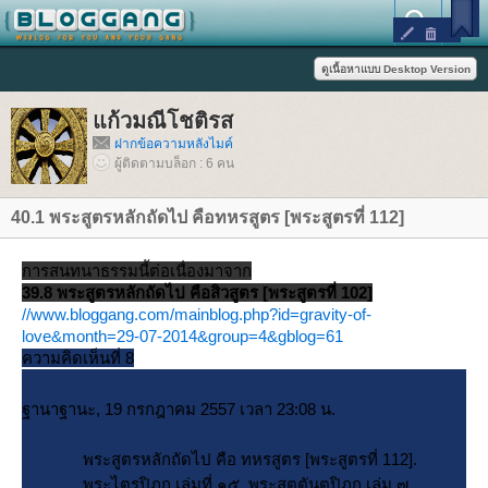
ก้วมณีโชติรส
ฝากข้อความหลังไมค์
ผู้ติดตามบล็อก : 6 คน
40.1 พระสูตรหลักถัดไป คือทหรสูตร [พระสูตรที่ 112]
การสนทนาธรรมนี้ต่อเนื่องมาจาก
39.8 พระสูตรหลักถัดไป คือสิวสูตร [พระสูตรที่ 102]
//www.bloggang.com/mainblog.php?id=gravity-of-
love&month=29-07-2014&group=4&gblog=61
ความคิดเห็นที่ 8
ฐานาฐานะ, 19 กรกฎาคม 2557 เวลา 23:08 น.
พระสูตรหลักถัดไป คือ ทหรสูตร [พระสูตรที่ 112].
พระไตรปิฎก เล่มที่ ๑๕ พระสุตตันตปิฎก เล่ม ๗