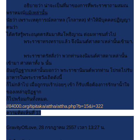
อธิบายว่า น่าจะเป็นที่มาของการที่พระราชาถามสมณ
พราหมณ์
ม้เหล่านั้น
นัยว่า เพราะเหตุการณ์หลาหล (โกลาหล) ทำให้มีบุคคลปฏิญญา
ตนว่า
ได้ตรัสรู้พระอนุตตรสัมมาสัมโพธิญาณ ต่อมหาชนทั่วไป
พระราชาทรงทราบแล้ว จึงนิมนต์ศาสดาเหล่านั้นเข้ามา.
พระราชาตรัสสั่งว่า พวกท่านจงนิมนต์ศาสดาเหล่านั้น
เข้ามา ศาสดาทั้ง ๖ นั้น
อันอุปัฏฐากเหล่านั้นบอกว่า พระราชานิมนต์พวกท่าน โปรดไปรับ
อาหารในพระราชวังเถิดดังนี้
ก็ไม่กล้าไป เมื่อถูกรบเร้าบ่อยๆ เข้า ก็รับเพื่อต้องการรักษาน้ำใจ
ของเหล่าอุปัฏฐาก
ก็ไปพร้อมกันทั้งหมด.
//84000.org/tipitaka/attha/attha.php?b=15&i=322
ความคิดเห็นที่ 13
GravityOfLove, 28 กรกฎาคม 2557 เวลา 13:27 น.