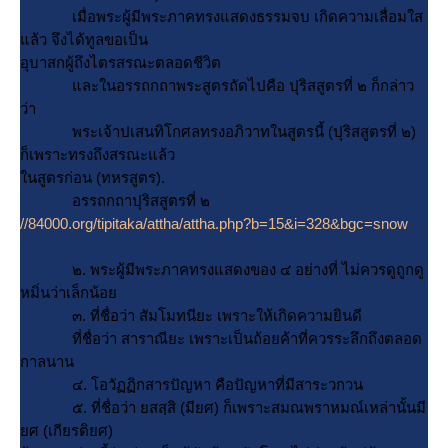
เมื่อพระผู้มีพระภาคทรงแสดงธรรมจบ เกิดความเลื่อมใส
ล้ว จึงได้ทูลขอเป็น
อุบาสกผู้ถึงไตรสรณะตลอดชีวิต
ละในอรรถกถาพระสูตรถัดไปคือ ปุริสสูตรที่ ๒ ก็กล่าว
ว่า
พระเจ้าปเสนทิโกศลทรงอภิวาทในสูตรนี้ (ปุริสสูตรที่ ๒)
ก็เพราะทรงถึงสรณะแล้ว
นสูตรก่อน (ทหรสูตร).
อรรถกถาปุริสสูตรที่ ๒
//84000.org/tipitaka/attha/attha.php?b=15&i=328&bgc=snow
๒. พระผู้มีพระภาคทรงแสดงของ ๔ อย่างที่ ไม่ควรดูถูกดู
หมิ่นว่าเล็กน้อ
๓. ที่ชื่อว่า สัมโมทนียะ เพราะให้เกิดความยินดี
ที่ชื่อว่า สาราณียะ เพราะเป็นถ้อยค้าที่ควรระลึกถึงตลอด
กาลนาน
๔. โอวัฏฏิกสารปัญหา คือปัญหาที่มีสาระวกวน
๕. ที่ชื่อว่า ยสสฺสิ (มียศ) ก็เพราะสมณพราหมณ์เหล่านั้นมี
ศ (เกียรติยศ)