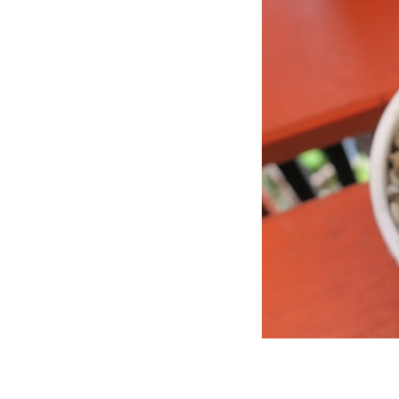
บันทึกน้องหนาม แมมชูแมน
(Mammillaria schumannii)
29.8.2566
ิมโนด่าง (Gymnocalicium
variegated) กับ ผีเสื้อกลางคืน
(Moth)
บันทึกน้องไร้หนาม หมวก
สังฆราช (Astrophytum
myriostigma) 6.9.2567
บันทึกน้องหนาม เฟอโรแคคตัส
(Ferrocactus) หลังปาดยอดผ่าน
ไป 2 ปี
บันทึกน้องหนามยิมโน
(Gymnocalycium) และอื่น ๆ (7
- 29.7.2567)
บันทึกน้องหนามยิมโน
(Gymnocalicium LB Hybrid)
(17.5.2567 - 8.6.2567)
บันทึกน้องหนาม แมมชูแมน
(Mammillaria schumannii)
(17.5.2567 - 21.5.2567)
บันทึกน้องหนาม แมมชูแมน