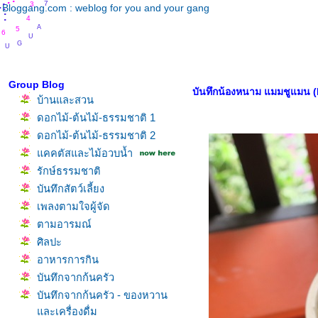
.
.
.
.
3
.
Bloggang.com : weblog for you and your gang
.
.
4
A
5
U
6
G
U
S
Group Blog
บันทึกน้องหนาม แมมชูแมน (
บ้านและสวน
ดอกไม้-ต้นไม้-ธรรมชาติ 1
ดอกไม้-ต้นไม้-ธรรมชาติ 2
คคตัสและไม้อวบน้ำ
รักษ์ธรรมชาติ
บันทึกสัตว์เลี้ยง
เพลงตามใจผู้จัด
ตามอารมณ์
ศิลปะ
อาหารการกิน
บันทึกจากก้นครัว
บันทึกจากก้นครัว - ของหวาน
ละเครื่องดื่ม