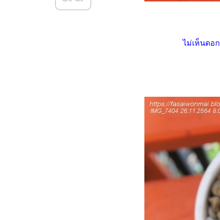
บันทึกน้องไร้หนามแอสโตร
(Astrophytum) (21.12.2568)
อสโตรนูดัม (Astrophytum
Nudum) น้องใหม่ ดอกเหลือง
ไม่เห็นดอก
(5.11.2568)
บันทึกน้องหนามยิมโน
(Gymnocalycium LB Hybrid)
(1.9.2568 - 18.9.2568)
บันทึกน้องหนาม อิชินอปซิส ซับ
เดนูดาต้า (Echinopsis
subdenudata) 3.9.2568
กระรอก ผู้ร้ายหางขาว
เสน่หาแคคตัส หมดไฟแต่ไม่
หมดใจ
บันทึกน้องหนามในสังกัด ณ วันที่
30.6.2568
บันทึกน้องหนามยิมโน - แอส
ตร (9.5.2568 - 18.6.2568)
บันทึกน้องหนาม ยิมโนด่างและ
ผองเพื่อน (22.4.2568 -
6.5.2568)