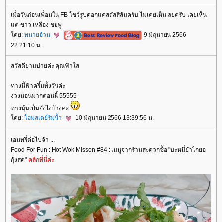
เมื่อวันก่อนเพื่อนใน FB โชว์รูปดอกแคสตัสสีส้มครับ ไม่เคยเห็นเลยครับ เคยเห็น
ต่ ขาว เหลือง ชมพู
ดย:
ทนายอ้วน
9 มิถุนายน 2566
22:21:10 น.
สวัสดียามบ่ายค่ะ คุณฟ้าใส
ทางนี้ฟ้าครึ้มทั้งวันค่ะ
ง่วงนอนมากตอนนี้ 55555
ทางนุ้นเป็นยังไงบ้างคะ
ดย:
ฮมสเตย์ริมน้ำ
10 มิถุนายน 2566 13:39:56 น.
เอนทรี่ต่อไปจ้า ...
Food For Fun : Hot Wok Misson #84 : เมนูจากร้านสะดวกซื้อ "บะหมี่ยำไก่ยอ
กุ้งสด"
คลิกที่นี่ค่ะ