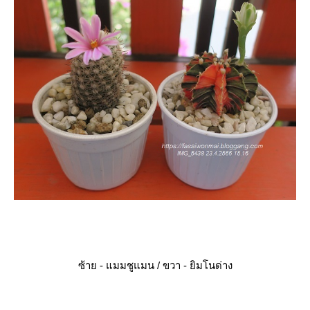
ซ้าย - แมมชูแมน / ขวา - ยิมโนด่าง