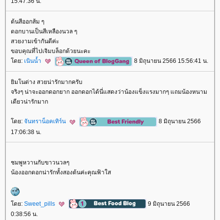
15:47:36 น.
ต้นสีออกส้ม ๆ
ดอกบานเป็นสีเหลืองนวล ๆ
สวยงามเข้ากันดีค่ะ
ขอบคุณที่ไปเจิมบล็อกด้วยนะคะ
ดย:
เนินน้ำ
8 มิถุนายน 2566 15:56:41 น.
ิมโนด่าง สวยน่ารักมากครับ
จริงๆ น่าจะออกดอกยาก ออกดอกได้นี่แสดงว่าน้องแข็งแรงมากๆ แถมน้องหนาม
เดียวน่ารักมาก
ดย:
จันทราน็อคเทิร์น
8 มิถุนายน 2566
17:06:38 น.
ชมพูหวานกับขาวนวลๆ
น้องออกดอกน่ารักทั้งสองต้นค่ะคุณฟ้าใส
ดย:
Sweet_pills
9 มิถุนายน 2566
0:38:56 น.