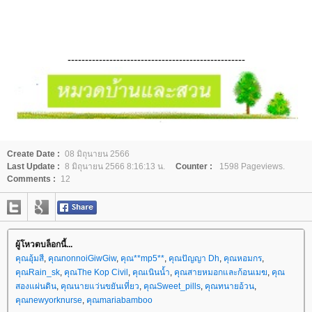
---------------------------------------------------
Create Date :
08 มิถุนายน 2566
Last Update :
8 มิถุนายน 2566 8:16:13 น.
Counter :
1598 Pageviews.
Comments :
12
ผู้โหวตบล็อกนี้...
คุณอุ้มสี
,
คุณnonnoiGiwGiw
,
คุณ**mp5**
,
คุณปัญญา Dh
,
คุณหอมกร
,
คุณRain_sk
,
คุณThe Kop Civil
,
คุณเนินน้ำ
,
คุณสายหมอกและก้อนเมฆ
,
คุณ
สองแผ่นดิน
,
คุณนายแว่นขยันเที่ยว
,
คุณSweet_pills
,
คุณทนายอ้วน
,
คุณnewyorknurse
,
คุณmariabamboo