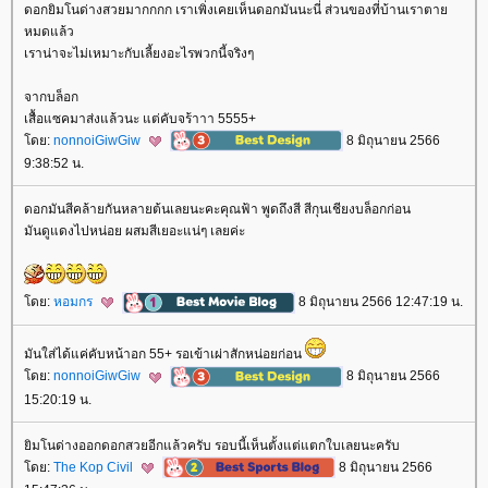
ดอกยิมโนด่างสวยมากกกก เราเพิ่งเคยเห็นดอกมันนะนี่ ส่วนของที่บ้านเราตา
หมดแล้ว
เราน่าจะไม่เหมาะกับเลี้ยงอะไรพวกนี้จริงๆ
จากบล็อก
เสื้อแซคมาส่งแล้วนะ แต่คับจร้าาา 5555+
ดย:
nonnoiGiwGiw
8 มิถุนายน 2566
9:38:52 น.
ดอกมันสีคล้ายกันหลายต้นเลยนะคะคุณฟ้า พูดถึงสี สีกุนเชียงบล็อกก่อน
มันดูแดงไปหน่อย ผสมสีเยอะแน่ๆ เลยค่ะ
ดย:
หอมกร
8 มิถุนายน 2566 12:47:19 น.
มันใส่ได้แค่คับหน้าอก 55+ รอเข้าเผ่าสักหน่อยก่อน
ดย:
nonnoiGiwGiw
8 มิถุนายน 2566
15:20:19 น.
ิมโนด่างออกดอกสวยอีกแล้วครับ รอบนี้เห็นตั้งแต่แตกใบเลยนะครับ
ดย:
The Kop Civil
8 มิถุนายน 2566