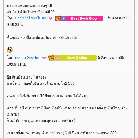
มาส่องแซลมอนและแตงซูกินี
เอ๊ย ไม่ใช่ ยิมโนด่างสีสวยสิ! ^^
ดย:
มาช้ายังดีกว่าไม่มา
5 สิงหาคม 2565
9:49:33 น.
ชั้นจะต้องไปซื้อไม้ตีแมงวันมาบ้างสะแล้วว 555
ดย:
nonnoiGiwGiw
5 สิงหาคม 2565
10:09:31 น.
อุ๊ย สีเหมือน แตงโมเลยอะ
ถ้าเป็นเรา ต้องตั้งชื่อ แตงโม1 แตงโม2 555
คนเพาะก็เก่งจัง อยากได้สีอะไร เอามาผสมกันได้หมด
ล้วเดี๋ยวนี้ คนขายต้นไม้ออนไลน์นี่ แพ็คของเก่งมาก ขนาดสั่ง ต้นไม่ใหญ่เป็น
เมตรมา
ก็ไม่มีหัก แกะดูไม่เฉาเลย สุดยอดมากเดี๋ยวนี้
เราเคยสั่งมะนาวชมพู เจ้าของบ้านอยู่ใกล้ ขี่มอไซค์มาส่งเองเลยนะ 555