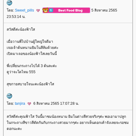
ดย:
Sweet_pills
5 สิงหาคม 2565
23:53:14 น.
สวัสดีค่ะน้องฟ้าใส
เมื่อวานพี่ไปบ้านผู้ใหญ่ใจดีมา
เจอเจ้าต้นหนามยิมโนสีส้มด้วยค่ะ
เปิดมาเจอของน้องฟ้าใสเลยวันนี้
พี่เปลี่ยนกระถางไปได้ 3 ต้นละค่ะ
ดูว่าจะโตไหม 555
สุขกายสบายใจนะคะน้องฟ้าใส
ดย:
tanjira
6 สิงหาคม 2565 17:07:28 น.
สวัสดีค่ะคุณฟ้าใส วันนี้มาชมน้องหนาม ยิมโนด่างสีสวยจริงๆค่ะ พอเอามาปลูก
นกระถางสีขาวสีตัดกันกับกระถางสวยมากๆค่ะ อยากเห็นดอกเค้าจังเลยจะรอชม
ดอกนะคะ