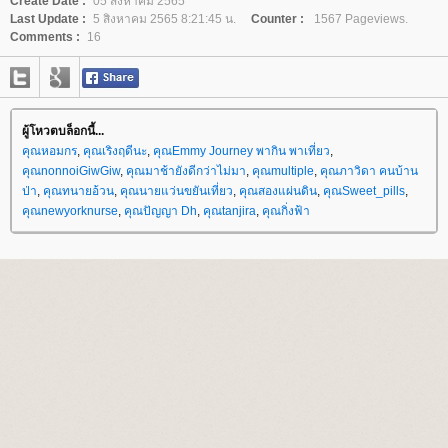
Create Date :
05 สิงหาคม 2565
Last Update :
5 สิงหาคม 2565 8:21:45 น.
Counter :
1567 Pageviews.
Comments :
16
ผู้โหวตบล็อกนี้...
คุณหอมกร
,
คุณเริงฤดีนะ
,
คุณEmmy Journey พากิน พาเที่ยว
,
คุณnonnoiGiwGiw
,
คุณมาช้ายังดีกว่าไม่มา
,
คุณmultiple
,
คุณภาวิดา คนบ้าน
ป่า
,
คุณทนายอ้วน
,
คุณนายแว่นขยันเที่ยว
,
คุณสองแผ่นดิน
,
คุณSweet_pills
,
คุณnewyorknurse
,
คุณปัญญา Dh
,
คุณtanjira
,
คุณกิ่งฟ้า