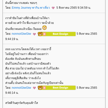
ต้นนี้สวยมากเลยค่ะ ชอบๆ
ดย:
Emmy Journey พากิน พาเที่ยว
5 สิงหาคม 2565 9:34:59 น.
เราทำยิมโนด่างที่ผัวเพื่อนบ้านให้มา
ตายด้วย เศร้าใจ พี่แกบอกว่า รดน้ำด้ว
มันเหี่ยวหมดแล้วเนี่ยะ งืออออ
ดย:
nonnoiGiwGiw
5 สิงหาคม 2565
9:44:19 น.
ถถถ แมวกระโดดลงโต๊ะเวลา เจอเรางี้
ไม่มีอยู่ในบ้านเรา เพื่อนบ้านบอกว่า
ต้องหัด จับมันลงสักสามสี่รอบ
มันก็ไม่สนใจแล้ว แต่บ้านเรามีสองตัว
คือ สวย ปองโย่ ปวดตับมากกก ทำไงก็ไม่เลิก
อย่างอีเจ๋งเป้ง หลังๆ มันก็ไม่สนใจแล้ว
เดี๋ยวรอดูอีเสือเหิม ว่าจะยังไง
ส่วนตั๊บ มันสนใจแต่อาหารเม็ดกับทูเปียกเท่านั้น
ดย:
nonnoiGiwGiw
5 สิงหาคม 2565
9:46:14 น.
สวัสดีวันศุกร์ครับคุณฟ้าใส