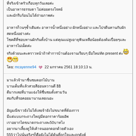
ที่จริงเข้าครัวเกือบทุกวันเลยค่ะ
เป็นอาหารธรรมดา ไม่ค่อยตรงโจทย์
ละมักรีบร้อนไม่ได้ถ่ายภาพค่ะ
อาหารก็วนๆซ้ำเดิมค่ะ อาหารน้ำหนึ่งอย่าง ผักหนึ่งอย่าง และโปรตีนทานกับผัก
สดหนึ่งอย่างค่ะ
ชคดีที่ชอบทานผักกันทั้งบ้าน แต่คุณแม่สูงอายุฟันเหลือน้อยต้องต้มเปื่อยๆและ
อาหารไม่เผ็ดค่ะ
จริงด้วยนะคะคราวหน้าถ้าทำการบ้านต้องจานเรียบๆ มือใหม่หัด present ค่ะ
ดย:
mcayenne94
22 มกราคม 2561 18:10:13 น.
มาแล้วจ้ามาชื่นชมดอกไม้บาน
บานเต็มที่แล้วสวยสีอ่อนหวานดี อิอิ
ดีมากเลยที่บานแฉ่งให้ชื่นชมตั้งสามวัน
สมกับที่รอคอยมานานเลยเนอะ
อัญมณีขาวยังไม่ได้เลยจ้ายังไม่ขนาดที่ต้องการ
มีแต่แบบกระถางใหญ่มีดอกราคาร้อยอัพ
เราอยากไดขนาดกระถางละ50บาทไง
อยากมาเลี้ยงดูให้เค้าจนออกดอกด้วยตัวเอง
555ว่าไปนั่นจริงๆก็คือยังไม่ได้ต้นที่ถูกใจและถูกตังค์