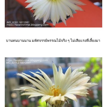
บานทนบานนาน มหัศจรรย์พรรณไม้จริง ๆ ไม่เสียแรงที่เลี้ยงมา