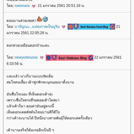
ดย:
ruennara
21 มกราคม 2561 20:51:16 น.
ตอนบานสวยเลยค่า
ดย:
บาบิบูเบะ...แปลงกายเป็นบูริน
21
มกราคม 2561 22:05:26 น.
ดอกสวยเหมือนดอกบัวนะคะ
ดย:
newyorknurse
22 มกราคม 2561
6:33:56 น.
ละแล้ว นางก็บานแบบจัดเต็ม
สมใจคนเลี้ยง เฝ้าฟูกฟักทะนุถนอมมาตั้งนาน
มันชื่นใจเนอะ ที่เห็นดอกเค้าอ่ะ
เพราะชื่นใจตรงที่รอคอยเค้าโผล่มา
ล้วเค้าก็มา คุณค่ามันอยู่ตรงนี้
เห็นดอกแคคตัสต้นไหนบานทีก็ดีใจ
กว่าเค้าจะบานได้ ปีหนึ่งบางสายพันธุ์ให้ดอกแค่ครั้งเดียว
เค้าบานเสร็จก็ต้องรออีกเป็นปี ๆ