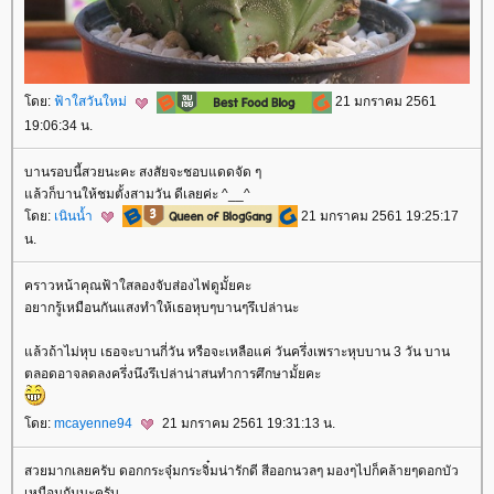
ดย:
ฟ้าใสวันใหม่
21 มกราคม 2561
19:06:34 น.
บานรอบนี้สวยนะคะ สงสัยจะชอบแดดจัด ๆ
ล้วก็บานให้ชมตั้งสามวัน ดีเลยค่ะ ^__^
ดย:
เนินน้ำ
21 มกราคม 2561 19:25:17
น.
คราวหน้าคุณฟ้าใสลองจับส่องไฟดูมั้ยคะ
อยากรู้เหมือนกันแสงทำให้เธอหุบๆบานๆรึเปล่านะ
ล้วถ้าไม่หุบ เธอจะบานกี่วัน หรือจะเหลือแค่ วันครึ่งเพราะหุบบาน 3 วัน บาน
ตลอดอาจลดลงครึ่งนึงรึเปล่าน่าสนทำการศึกษามั้ยคะ
ดย:
mcayenne94
21 มกราคม 2561 19:31:13 น.
สวยมากเลยครับ ดอกกระจุ๋มกระจิ๋มน่ารักดี สีออกนวลๆ มองๆไปก็คล้ายๆดอกบัว
เหมือนกันนะครับ