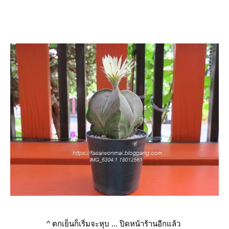
^ ตกเย็นก็เริ่มจะหุบ ... ปิดหน้าร้านอีกแล้ว