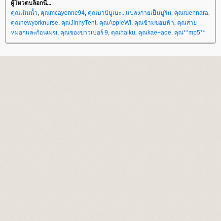
ผู้โหวตบล็อกนี้...
คุณเนินน้ำ
,
คุณmcayenne94
,
คุณบาบิบูเบะ...แปลงกายเป็นบูริน
,
คุณruennara
,
คุณnewyorknurse
,
คุณJinnyTent
,
คุณAppleWi
,
คุณข้ามขอบฟ้า
,
คุณสา
หมอกและก้อนเมฆ
,
คุณซองขาวเบอร์ 9
,
คุณhaiku
,
คุณkae+aoe
,
คุณ**mp5**