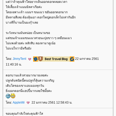
ต่ว่าถ้าคุณฟ้าใสอยากเห็นออกดอกตลอดเวลา
ห้เลี้ยงเจ้าแมมมิลลาเรียค่ะ
ดยเฉพาะเจ้า แมมฯ ขนแมว ขยันออกดอกมาก
มีหลายสีเลย ต้องลุ้นเอา ดอกใหญ่ดอกเล็กไม่เท่ากันอีก
บางทีก็บานเป็นมงกุำเล
ระวังหนามมันหน่อย เป็นหนามขอ
ต่ขนเจ้าแมมขนแมวสวยนะปุยขาว ๆ เหมือนแมว
ไม่แพงด้วยค่ะ หลักสิบ ลองหามาดูเน้อ
ไม่แน่ใจว่ามีหรือยัง
ดย:
JinnyTent
22 มกราคม 2561
11:40:16 น.
ดอกบานแล้วสวยมากมายเลยค่ะ
ปลูกต้นชนิดนี้คนปลูกก็ลุ้นความเจริญ
เติบโตของเขาแอบมองทุกวัน
ิ่งออกดอกนี่แฮปปี้มากเลยใช่มั๊ยคะ
ดย:
AppleWi
22 มกราคม 2561 12:58:43 น.
ขอบคุณกำลังใจค่ะคุณฟ้าใส