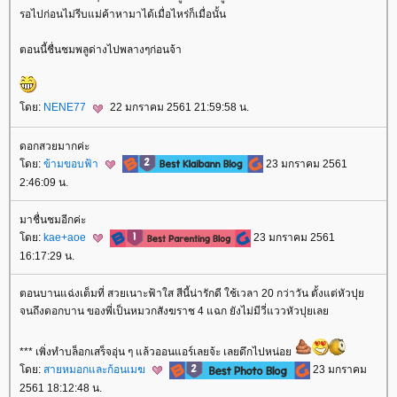
รอไปก่อนไม่รีบแม่ค้าหามาได้เมื่อไหร่ก็เมื่อนั้น
ตอนนี้ชื่นชมพลูด่างไปพลางๆก่อนจ้า
ดย:
NENE77
22 มกราคม 2561 21:59:58 น.
ดอกสวยมากค่ะ
ดย:
ข้ามขอบฟ้า
23 มกราคม 2561
2:46:09 น.
มาชื่นชมอีกค่ะ
ดย:
kae+aoe
23 มกราคม 2561
16:17:29 น.
ตอนบานแฉ่งเต็มที่ สวยเนาะฟ้าใส สีนี้น่ารักดี ใช้เวลา 20 กว่าวัน ตั้งแต่หัวปุ
จนถึงดอกบาน ของพี่เป็นหมวกสังฆราช 4 แฉก ยังไม่มีวี่แววหัวปุยเล
*** เพิ่งทำบล็อกเสร็จอุ่น ๆ แล้วออนแอร์เลยจ้ะ เลยดึกไปหน่อ
ดย:
สายหมอกและก้อนเมฆ
23 มกราคม
2561 18:12:48 น.