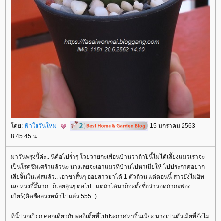
ดย:
ฟ้าใสวันใหม่
15 มกราคม 2563
8:45:45 น.
มาวันพรุ่งนี้ค่ะ.. นี่คือไปร่ำๆ โวยวายกะเพื่อนบ้านว่าถ้าปีนี้ไม่ได้เลี้ยงแมวเราจะ
เป็นโรคซึมเศร้าแล้วนะ นางเลยจะเอาแมวที่บ้านไปหาเมียให้ ไปประกาศอยาก
เสียจิ้นในเฟสแล้ว.. เอาขาสั้นๆ อ่อยสาวมาได้ 1 ตัวถ้วน แต่ตอนนี้ สาวยังไม่ฮิท
เลยหวงจิ๊มิ๊มาก.. ก็เลยลุ้นๆ ต่อไป.. แต่ถ้าได้มาก็จะตั้งชื่อว่าวอดก้ากะฟอง
เบียร์(คิดชื่อล่วงหน้าไปแล้ว 555+)
ทีนี้ปวกเปียก คอกเดียวกับพ่ออีเตี้ยที่ไปประกาศหาจิ้นเนี่ยะ นางเปนตัวเมียที่ยังไม่