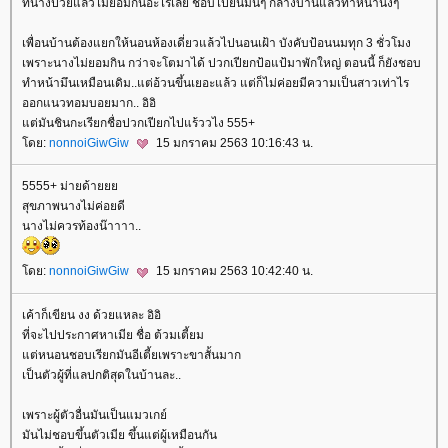
ที่นางป่วยแล้วไม่ยอมกินอะไรเลย ชอบไปยืนมึนๆ กลางบ้านแล้วทำหน้านิ่งๆ
เพื่อนบ้านต้องแยกให้นอนห้องเดี่ยวแล้วไปนอนเฝ้า บังคับป้อนนมทุก 3 ชั่วโมง
เพราะนางไม่ยอมกิน กว่าจะโตมาได้ ปวกเปียกป้อแป้มาพักใหญ่ ตอนนี้ ก็ยังชอบ
ทำหน้ามึนเหมือนเดิม..แต่อ้วนขึ้นเยอะแล้ว แต่ก็ไม่ค่อยมีความเป็นสาวเท่าไร
ออกแนวทอมบอยมาก.. อิอิ
ต่มันชินกะเรียกชื่อปวกเปียกไปแร้ววไง 555+
ดย:
nonnoiGiwGiw
15 มกราคม 2563 10:16:43 น.
5555+ ม่ายด้า
สุขภาพนางไม่ค่อยดี
นางไม่ควรท้องน๊าาาา..
ดย:
nonnoiGiwGiw
15 มกราคม 2563 10:42:40 น.
เค้าก็เขียน งง ด้วยแหละ อิอิ
ที่จะไปประกาศหาเมีย ชื่อ ต้วมเตี้ยม
ต่หนอนชอบเรียกมันอีเตี้ยเพราะขาสั้นมาก
เป็นตัวผู้ที่แลปกติสุดในบ้านละ..
เพราะผู้ตัวอื่นมันเป็นแมวเกย์
มันไม่ชอบขึ้นตัวเมีย ขึ้นแต่ผู้เหมือนกัน