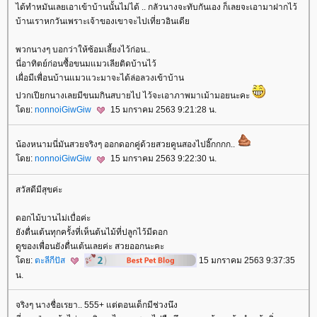
ได้ทำหมันเลยเอาเข้าบ้านนั้นไม่ได้ .. กลัวนางจะทับกันเอง ก็เลยจะเอามาฝากไว้
บ้านเราหกวันเพราะเจ้าของเขาจะไปเที่ยวอินเดี
พวกนางๆ บอกว่าให้ซ้อมเลี้ยงไว้ก่อน..
นี่อาทิตย์ก่อนซื้อขนมแมวเลียติดบ้านไว้
เผื่อมีเพื่อนบ้านแมวแวะมาจะได้ล่อลวงเข้าบ้าน
ปวกเปียกนางเลยมีขนมกินสบายไป ไว้จะเอาภาพมาเม้ามอยนะคะ
ดย:
nonnoiGiwGiw
15 มกราคม 2563 9:21:28 น.
น้องหนามนี่มันสวยจริงๆ ออกดอกคู่ด้วยสวยคูนสองไปอิ๊กกกก..
ดย:
nonnoiGiwGiw
15 มกราคม 2563 9:22:30 น.
สวัสดีมีสุขค่ะ
ดอกไม้บานไม่เบื่อค่ะ
ังตื่นเต้นทุกครั้งที่เห็นต้นไม้ที่ปลูกไว้มีดอก
ดูของเพื่อนยังตื่นเต้นเลยค่ะ สวยออกนะคะ
ดย:
ตะลีกีปัส
15 มกราคม 2563 9:37:35
น.
จริงๆ นางชื่อเรยา.. 555+ แต่ตอนเด็กมีช่วงนึง