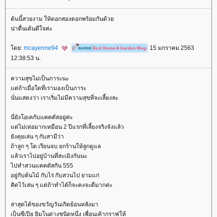
ต้นนี้สวยงาม ให้ดอกสองดอกพร้อมกันด้ว
น่าตื่นเต้นดีใจค่ะ
ดย:
mcayenne94
15 มกราคม 2563
12:38:53 น.
ความสุขไม่เป็นภาระนะ
ต่ถ้าเมื่อใดที่เรามองเป็นภาระ
นั่นแสดงว่า เราเริ่มไม่มีความสุขที่จะเลี้ยงละ
นี่ยังโอเคกับแคคตัสอยู่ค่ะ
ต่ไม่เห่อมากเหมือน 2 ปีแรกที่เลี้ยงจริงจังแล้ว
ังคุยเล่น ๆ กับสามีว่า
ถ้าลูก ๆ โต เรียนจบ ยกร้านให้ลูกดูแล
ล้วเราไปอยู่บ้านที่สะเมิงกันนะ
ไปทำสวนแคคตัสกัน 555
อยู่กับต้นไม้ กับไร่ กับสวนไป ยามแก่
คิดไว้เล่น ๆ แต่ถ้าทำได้ก็จะคงจะดีมากค่ะ
ล่าสุดได้ของขวัญวันเกิดย้อนหลังมา
เป็นซีเปีย ยิมโนด่างชนิดหนึ่ง เพื่อนเค้ากราฟให้