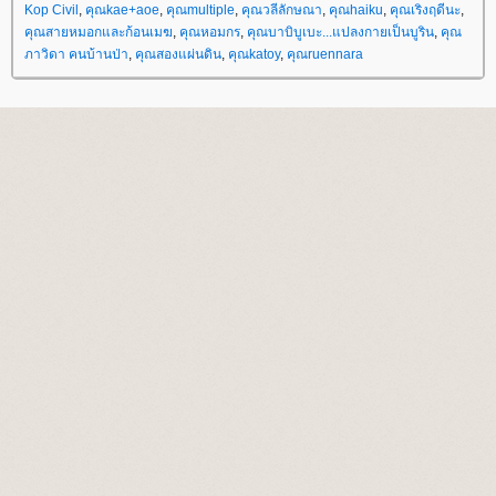
Kop Civil
,
คุณkae+aoe
,
คุณmultiple
,
คุณวลีลักษณา
,
คุณhaiku
,
คุณเริงฤดีนะ
,
คุณสายหมอกและก้อนเมฆ
,
คุณหอมกร
,
คุณบาบิบูเบะ...แปลงกายเป็นบูริน
,
คุณ
ภาวิดา คนบ้านป่า
,
คุณสองแผ่นดิน
,
คุณkatoy
,
คุณruennara