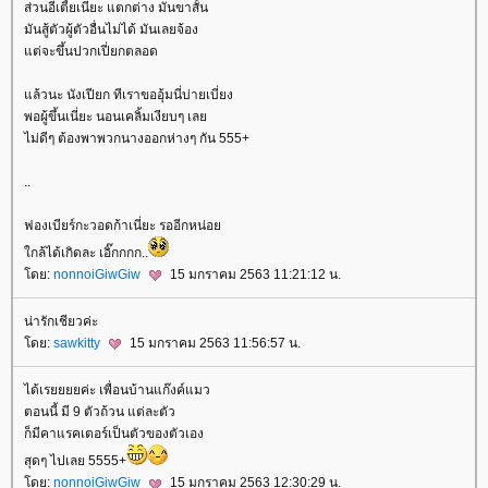
ส่วนอีเตี้ยเนี่ยะ แตกต่าง มันขาสั้น
มันสู้ตัวผู้ตัวอื่นไม่ได้ มันเลยจ้อง
ต่จะขึ้นปวกเปี่ยกตลอด
ล้วนะ นังเปียก ทีเราขออุ้มนี่บ่ายเบี่ยง
พอผู้ขึ้นเนี่ยะ นอนเคลิ้มเงียบๆ เล
ไม่ดีๆ ต้องพาพวกนางออกห่างๆ กัน 555+
..
ฟองเบียร์กะวอดก้าเนี่ยะ รออีกหน่อ
กล้ได้เกิดละ เอิ๊กกกก..
ดย:
nonnoiGiwGiw
15 มกราคม 2563 11:21:12 น.
น่ารักเชียวค่ะ
ดย:
sawkitty
15 มกราคม 2563 11:56:57 น.
ได้เรยยยยค่ะ เพื่อนบ้านแก๊งค์แมว
ตอนนี้ มี 9 ตัวถ้วน แต่ละตัว
ก็มีคาแรคเตอร์เป็นตัวของตัวเอง
สุดๆ ไปเลย 5555+
ดย:
nonnoiGiwGiw
15 มกราคม 2563 12:30:29 น.