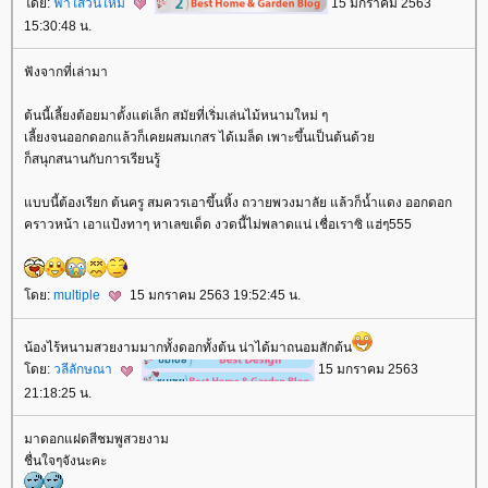
ดย:
ฟ้าใสวันใหม่
15 มกราคม 2563
15:30:48 น.
ฟังจากที่เล่ามา
ต้นนี้เลี้ยงต้อยมาตั้งแต่เล็ก สมัยที่เริ่มเล่นไม้หนามใหม่ ๆ
เลี้ยงจนออกดอกแล้วก็เคยผสมเกสร ได้เมล็ด เพาะขึ้นเป็นต้นด้ว
ก็สนุกสนานกับการเรียนรู้
บบนี้ต้องเรียก ต้นครู สมควรเอาขึ้นหิ้ง ถวายพวงมาลัย แล้วก็น้ำแดง ออกดอก
คราวหน้า เอาแป้งทาๆ หาเลขเด็ด งวดนี้ไม่พลาดแน่ เชื่อเราซิ แฮ่ๆ555
ดย:
multiple
15 มกราคม 2563 19:52:45 น.
น้องไร้หนามสวยงามมากทั้งดอกทั้งต้น น่าได้มาถนอมสักต้น
ดย:
วลีลักษณา
15 มกราคม 2563
21:18:25 น.
มาดอกแฝดสีชมพูสวยงาม
ชื่นใจๆจังนะคะ