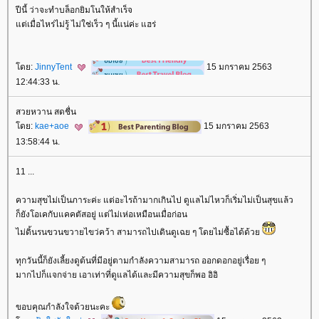
ปีนี้ ว่าจะทำบล็อกยิมโนให้สำเร็จ
ต่เมื่อไหร่ไม่รู้ ไม่ใช่เร็ว ๆ นี้แน่ค่ะ แฮร่
ดย:
JinnyTent
15 มกราคม 2563
12:44:33 น.
สวยหวาน สดชื่น
ดย:
kae+aoe
15 มกราคม 2563
13:58:44 น.
11 ...
ความสุขไม่เป็นภาระค่ะ แต่อะไรถ้ามากเกินไป ดูแลไม่ไหวก็เริ่มไม่เป็นสุขแล้ว
ก็ยังโอเคกับแคคตัสอยู่ แต่ไม่เห่อเหมือนเมื่อก่อน
ไม่ดิ้นรนขวนขวายไขว่คว้า สามารถไปเดินดูเฉย ๆ โดยไม่ซื้อได้ด้ว
ทุกวันนี้ก็ยังเลี้ยงดูต้นที่มีอยู่ตามกำลังความสามารถ ออกดอกอยู่เรื่อย ๆ
มากไปก็แจกจ่าย เอาเท่าที่ดูแลได้และมีความสุขก็พอ อิอิ
ขอบคุณกำลังใจด้วยนะคะ