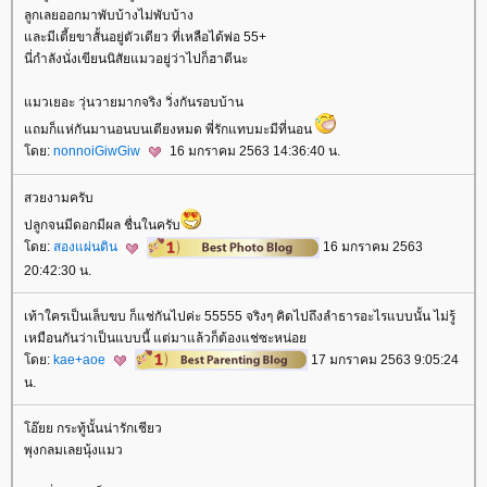
ลูกเลยออกมาพับบ้างไม่พับบ้าง
ละมีเตี้ยขาสั้นอยู่ตัวเดียว ที่เหลือได้พ่อ 55+
นี่กำลังนั่งเขียนนิสัยแมวอยู่ว่าไปก็ฮาดีนะ
มวเยอะ วุ่นวายมากจริง วิ่งกันรอบบ้าน
ถมก็แห่กันมานอนบนเตียงหมด พี่รักแทบมะมีที่นอน
ดย:
nonnoiGiwGiw
16 มกราคม 2563 14:36:40 น.
สวยงามครับ
ปลูกจนมีดอกมีผล ชื่นในครับ
ดย:
สองแผ่นดิน
16 มกราคม 2563
20:42:30 น.
เท้าใครเป็นเล็บขบ ก็แช่กันไปค่ะ 55555 จริงๆ คิดไปถึงลำธารอะไรแบบนั้น ไม่รู้
เหมือนกันว่าเป็นแบบนี้ แต่มาแล้วก็ต้องแช่ซะหน่อ
ดย:
kae+aoe
17 มกราคม 2563 9:05:24
น.
อ๊ยย กระทู้นั้นน่ารักเชียว
พุงกลมเลยนุ้งแมว