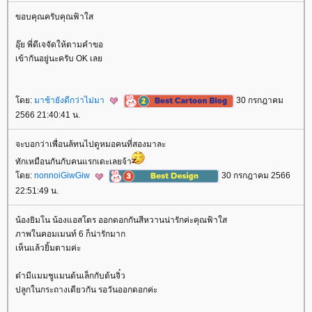
ขอบคุณครับคุณฟ้าใส
อุ๊ย พี่ดีเจจัดให้ตามคำขอ
เข้ากันอยู่นะครับ OK เล
ดย:
มาช้ายังดีกว่าไม่มา
30 กรกฎาคม
2566 21:40:41 น.
จะบอกว่าเพื่อนล้ทนไปดูหมอคนที่สองมาละ
ทักเหมือนกันกับคนแรกเดะเลยจ้า
ดย:
nonnoiGiwGiw
30 กรกฎาคม 2566
22:51:49 น.
น้องยิมโน น้องแอสโตร ออกดอกกันสีหวานน่ารักค่ะคุณฟ้าใส
ภาพในคอมเมนท์ 6 ก็น่ารักมาก
เห็นแล้วยิ้มตามค่ะ
ต๋ามีแมมชูแมนต้นเล็กกับต้นจิ๋ว
ปลูกในกระถางเดียวกัน รอวันออกดอกค่ะ