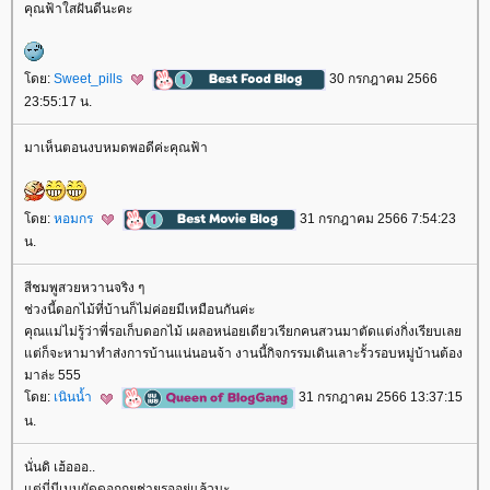
คุณฟ้าใสฝันดีนะคะ
ดย:
Sweet_pills
30 กรกฎาคม 2566
23:55:17 น.
มาเห็นตอนงบหมดพอดีค่ะคุณฟ้า
ดย:
หอมกร
31 กรกฎาคม 2566 7:54:23
น.
สีชมพูสวยหวานจริง ๆ
ช่วงนี้ดอกไม้ที่บ้านก็ไม่ค่อยมีเหมือนกันค่ะ
คุณแม่ไม่รู้ว่าพี่รอเก็บดอกไม้ เผลอหน่อยเดียวเรียกคนสวนมาตัดแต่งกิ่งเรียบเล
ต่ก็จะหามาทำส่งการบ้านแน่นอนจ้า งานนี้กิจกรรมเดินเลาะรั้วรอบหมู่บ้านต้อง
มาล่ะ 555
ดย:
เนินน้ำ
31 กรกฎาคม 2566 13:37:15
น.
นั่นดิ เฮ้อออ..
ต่นี่มีเมนูผัดดอกกุยช่ายรออยู่แล้วนะ