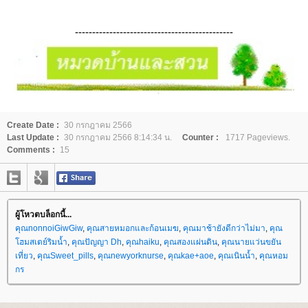
----------------------------------------------
Create Date :
30 กรกฎาคม 2566
Last Update :
30 กรกฎาคม 2566 8:14:34 น.
Counter :
1717 Pageviews.
Comments :
15
ผู้โหวตบล็อกนี้...
คุณnonnoiGiwGiw
,
คุณสายหมอกและก้อนเมฆ
,
คุณมาช้ายังดีกว่าไม่มา
,
คุณ
ฮมสเตย์ริมน้ำ
,
คุณปัญญา Dh
,
คุณhaiku
,
คุณสองแผ่นดิน
,
คุณนายแว่นขยัน
เที่ยว
,
คุณSweet_pills
,
คุณnewyorknurse
,
คุณkae+aoe
,
คุณเนินน้ำ
,
คุณหอม
กร