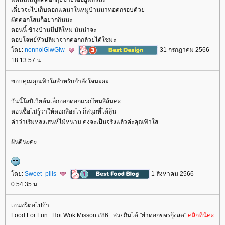
เดี๋ยวจะไปเก็บดอกแคนาในหมู่บ้านมาทอดกรอบด้ว
ผัดดอกโสนก็อยากกินนะ
ตอนนี้ ข้างบ้านมีปลีใหม่ มันน่าจะ
ตอบโจทย์หัวปลีมาจากดอกกล้วยได้ใช่มะ
ดย:
nonnoiGiwGiw
31 กรกฎาคม 2566
18:13:57 น.
ขอบคุณคุณฟ้าใสสำหรับกำลังใจนะคะ
วันนี้โลบิเวียต้นเล็กออกดอกแรกโทนสีส้มค่ะ
ตอนซื้อไม่รู้ว่าให้ดอกสีอะไร ก็สนุกที่ได้ลุ้น
คำว่าเริ่มหลงเสน่ห์ไม้หนาม คงจะเป็นจริงแล้วค่ะคุณฟ้าใส
ฝันดีนะคะ
ดย:
Sweet_pills
1 สิงหาคม 2566
0:54:35 น.
เอนทรี่ต่อไปจ้า ...
Food For Fun : Hot Wok Misson #86 : สวยกินได้ "ยำดอกขจรกุ้งสด"
คลิกที่นี่ค่ะ