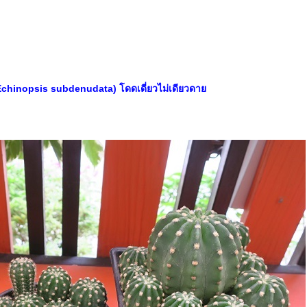
(Echinopsis subdenudata) โดดเดี่ยวไม่เดียวดา