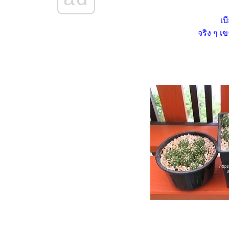
บันทึกน้องไร้หนามแอสโตร
(Astrophytum) (21.12.2568)
เบ
อสโตรนูดัม (Astrophytum
จริง ๆ เ
Nudum) น้องใหม่ ดอกเหลือง
(5.11.2568)
บันทึกน้องหนามยิมโน
(Gymnocalycium LB Hybrid)
(1.9.2568 - 18.9.2568)
บันทึกน้องหนาม อิชินอปซิส ซับ
เดนูดาต้า (Echinopsis
subdenudata) 3.9.2568
กระรอก ผู้ร้ายหางขาว
เสน่หาแคคตัส หมดไฟแต่ไม่
หมดใจ
บันทึกน้องหนามในสังกัด ณ วันที่
30.6.2568
บันทึกน้องหนามยิมโน - แอส
ตร (9.5.2568 - 18.6.2568)
บันทึกน้องหนาม ยิมโนด่างและ
ผองเพื่อน (22.4.2568 -
6.5.2568)