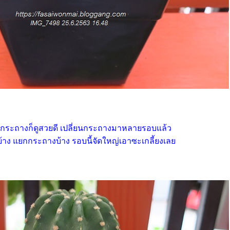
นกระถางก็ดูสวยดี เปลี่ยนกระถางมาหลายรอบแล้ว
้งบ้าง แยกกระถางบ้าง รอบนี้จัดใหญ่เอาซะเกลี้ยงเล