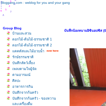
.
.
.
3
.
Y
Bloggang.com : weblog for you and your gang
.
.
4
.
7
5
6
A
U
Group Blog
บันทึกน้องหนามอิชินอปซิส 
บ้านและสวน
ดอกไม้-ต้นไม้-ธรรมชาติ 1
ดอกไม้-ต้นไม้-ธรรมชาติ 2
คคตัสและไม้อวบน้ำ
รักษ์ธรรมชาติ
บันทึกสัตว์เลี้ยง
เพลงตามใจผู้จัด
ตามอารมณ์
ศิลปะ
อาหารการกิน
บันทึกจากก้นครัว
บันทึกจากก้นครัว - ของหวาน
ละเครื่องดื่ม