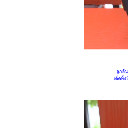
บันทึกน้องหนาม แมมชูแมน
(Mammillaria schumannii)
29.8.2566
ิมโนด่าง (Gymnocalicium
variegated) กับ ผีเสื้อกลางคืน
(Moth)
บันทึกน้องไร้หนาม หมวก
สังฆราช (Astrophytum
myriostigma) 6.9.2567
บันทึกน้องหนาม เฟอโรแคคตัส
(Ferrocactus) หลังปาดยอดผ่าน
ไป 2 ปี
ลูกล้
บันทึกน้องหนามยิมโน
เด็ดทิ
(Gymnocalycium) และอื่น ๆ (7
- 29.7.2567)
บันทึกน้องหนามยิมโน
(Gymnocalicium LB Hybrid)
(17.5.2567 - 8.6.2567)
บันทึกน้องหนาม แมมชูแมน
(Mammillaria schumannii)
(17.5.2567 - 21.5.2567)
บันทึกน้องหนาม แมมชูแมน