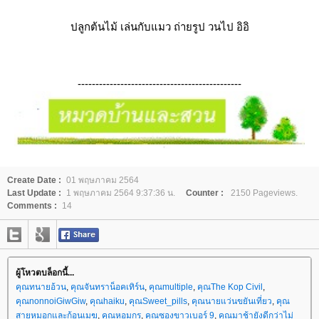
ปลูกต้นไม้ เล่นกับแมว ถ่ายรูป วนไป อิอิ
----------------------------------------------
Create Date :
01 พฤษภาคม 2564
Last Update :
1 พฤษภาคม 2564 9:37:36 น.
Counter :
2150 Pageviews.
Comments :
14
ผู้โหวตบล็อกนี้...
คุณทนายอ้วน
,
คุณจันทราน็อคเทิร์น
,
คุณmultiple
,
คุณThe Kop Civil
,
คุณnonnoiGiwGiw
,
คุณhaiku
,
คุณSweet_pills
,
คุณนายแว่นขยันเที่ยว
,
คุณ
สายหมอกและก้อนเมฆ
,
คุณหอมกร
,
คุณซองขาวเบอร์ 9
,
คุณมาช้ายังดีกว่าไม่