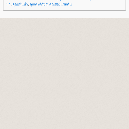
มา
,
คุณเนินน้ำ
,
คุณตะลีกีปัส
,
คุณสองแผ่นดิน