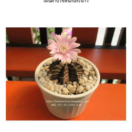
เดินคาบไข่หนีกันระนาว