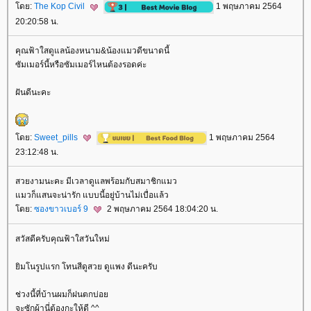
ดย:
The Kop Civil
1 พฤษภาคม 2564
20:20:58 น.
คุณฟ้าใสดูแลน้องหนาม&น้องแมวดีขนาดนี้
ซัมเมอร์นี้หรือซัมเมอร์ไหนต้องรอดค่ะ
ฝันดีนะคะ
ดย:
Sweet_pills
1 พฤษภาคม 2564
23:12:48 น.
สวยงามนะคะ มีเวลาดูแลพร้อมกับสมาชิกแมว
มวก็แสนจะน่ารัก แบบนี้อยู่บ้านไม่เบื่อแล้ว
ดย:
ซองขาวเบอร์ 9
2 พฤษภาคม 2564 18:04:20 น.
สวัสดีครับคุณฟ้าใสวันใหม่
ิมโนรูปแรก โทนสีดูสวย ดูแพง ดีนะครับ
ช่วงนี้ที่บ้านผมก็ฝนตกบ่อ
จะซักผ้านี่ต้องกะให้ดี ^^