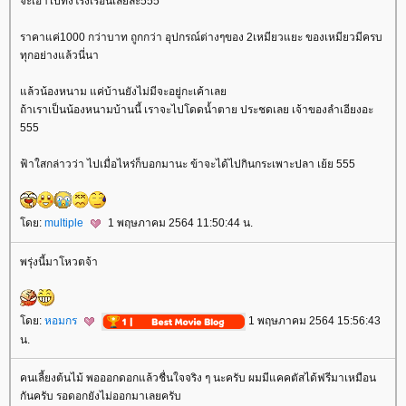
จะเอาไปทั้งโรงเรือนเลยละ555
ราคาแค่1000 กว่าบาท ถูกกว่า อุปกรณ์ต่างๆของ 2เหมียวแยะ ของเหมียวมีครบ
ทุกอย่างแล้วนี่นา
ล้วน้องหนาม แค่บ้านยังไม่มีจะอยู่กะเค้าเล
ถ้าเราเป็นน้องหนามบ้านนี้ เราจะไปโดดน้ำตาย ประชดเลย เจ้าของลำเอียงอะ
555
ฟ้าใสกล่าวว่า ไปเมื่อไหร่ก็บอกมานะ ข้าจะได้ไปกินกระเพาะปลา เย้ย 555
ดย:
multiple
1 พฤษภาคม 2564 11:50:44 น.
พรุ่งนี้มาโหวตจ้า
ดย:
หอมกร
1 พฤษภาคม 2564 15:56:43
น.
คนเลี้ยงต้นไม้ พอออกดอกแล้วชื่นใจจริง ๆ นะครับ ผมมีแคคตัสได้ฟรีมาเหมือน
กันครับ รอดอกยังไม่ออกมาเลยครับ