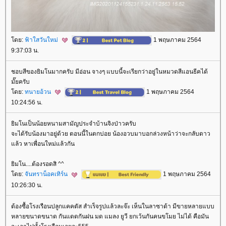
ดย:
ฟ้าใสวันใหม่
1 พฤษภาคม 2564
9:37:03 น.
ชอบสีของยิมโนมากครับ มีอ่อน จางๆ แบบนี้จะเรียกว่าอยู่ในหมวดสีแอนธีคได้
มั๊ยครับ
ดย:
ทนายอ้วน
1 พฤษภาคม 2564
10:24:56 น.
ิมโนเป็นน้อยหนามสามัญประจำบ้านจิงป่าวครับ
จะได้รับน้องมาอยู่ด้วย ตอนนี้ในตกบ่อย น้องอวบมาบอกล่วงหน้าว่าจะกลับดาว
ล้ว หาเพื่อนใหม่แล้วกัน
ิมโน....ต้องรอดสิ ^^
ดย:
จันทราน็อคเทิร์น
1 พฤษภาคม 2564
10:26:30 น.
ต้องซื้อโรงเรือนปลูกแคคตัส สำเร็จรูปแล้วละจ๊ะ เห็นในลาซาด้า มีขายหลายแบบ
หลายขนาดขนาด กันแดดกันฝน มด แมลง ยูวี ยกเว้นกันคนขโมย ไม่ได้ คือมัน