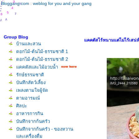
.
.
.
.
3
Bloggang.com : weblog for you and your gang
.
.
4
7
5
6
A
U
G
Group Blog
คคตัสไร้หนามแต่ไม่ไร้เสน่ห์
บ้านและสวน
ดอกไม้-ต้นไม้-ธรรมชาติ 1
ดอกไม้-ต้นไม้-ธรรมชาติ 2
คคตัสและไม้อวบน้ำ
รักษ์ธรรมชาติ
บันทึกสัตว์เลี้ยง
เพลงตามใจผู้จัด
ตามอารมณ์
ศิลปะ
อาหารการกิน
บันทึกจากก้นครัว
บันทึกจากก้นครัว - ของหวาน
ละเครื่องดื่ม