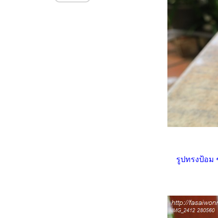
(Astrophytum) (21.12.2568)
อสโตรนูดัม (Astrophytum
Nudum) น้องใหม่ ดอกเหลือง
(5.11.2568)
บันทึกน้องหนามยิมโน
(Gymnocalycium LB Hybrid)
(1.9.2568 - 18.9.2568)
บันทึกน้องหนาม อิชินอปซิส ซับ
เดนูดาต้า (Echinopsis
subdenudata) 3.9.2568
กระรอก ผู้ร้ายหางขาว
เสน่หาแคคตัส หมดไฟแต่ไม่
หมดใจ
บันทึกน้องหนามในสังกัด ณ วันที่
30.6.2568
รูปทรงป้อม ๆ
บันทึกน้องหนามยิมโน - แอส
ตร (9.5.2568 - 18.6.2568)
บันทึกน้องหนาม ยิมโนด่างและ
ผองเพื่อน (22.4.2568 -
6.5.2568)
บันทึกน้องหนาม ยิมโนด่าง VS