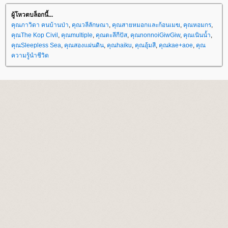
ผู้โหวตบล็อกนี้...
คุณภาวิดา คนบ้านป่า
,
คุณวลีลักษณา
,
คุณสายหมอกและก้อนเมฆ
,
คุณหอมกร
,
คุณThe Kop Civil
,
คุณmultiple
,
คุณตะลีกีปัส
,
คุณnonnoiGiwGiw
,
คุณเนินน้ำ
,
คุณSleepless Sea
,
คุณสองแผ่นดิน
,
คุณhaiku
,
คุณอุ้มสี
,
คุณkae+aoe
,
คุณ
ความรู้นำชีวิต