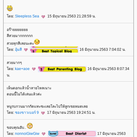
ดย:
Sleepless Sea
15 มิถุนายน 2563 21:28:59 น.
อร๊า
สีสวยมากกกกกก
สวยทุกสีเลยนะคะ
ดย:
อุ้มสี
16 มิถุนายน 2563 7:04:02 น.
สวยมากๆ
ดย:
kae+aoe
16 มิถุนายน 2563 8:07:34
น.
เห็นดอกแล้วน้ำลายไหลเนาะ
ตอนนี้ไม่ได้เล่นแล้วค่ะ
หนูรบกวนมากกัดแทะซะเลยโละไปให้ลูกเขยหมดเล
ดย:
ซองขาวเบอร์ 9
17 มิถุนายน 2563 19:24:51 น.
ขอบคุณฮับ..
ดย:
nonnoiGiwGiw
17 มิถุนายน 2563