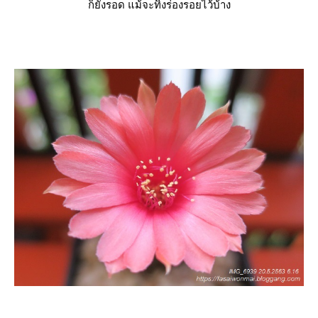
ก็ยังรอด แม้จะทิ้งร่องรอยไว้บ้าง