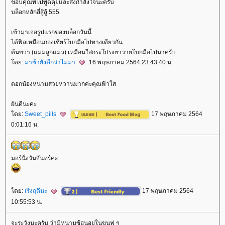
ขอบคุณที่ไปพูดคุยและส่งกำลังใจนะครับ
บล็อกหลักสี่สู้สู้ 555
เข้ามาเจอรูปแรกของบล็อกวันนี้
ได้ฟีลเหมือนกองเชียร์โบกมือไปทางเดียวกัน
ต้นขวา (แมมลูกแมว) เหมือนใส่กระโปรงฮาวายโบกมือไปมาครับ
ดย:
มาช้ายังดีกว่าไม่มา
16 พฤษภาคม 2564 23:43:40 น.
ดอกน้องหนามสวยหวานมากค่ะคุณฟ้าใส
ฝันดีนะคะ
ดย:
Sweet_pills
17 พฤษภาคม 2564
0:01:16 น.
มอร์นิ่งวันจันทร์ค่ะ
ดย:
เริงฤดีนะ
17 พฤษภาคม 2564
10:55:53 น.
จะระวังนะครับ ว่ามีหนามซ้อนอยู่ในขนฟู ๆ