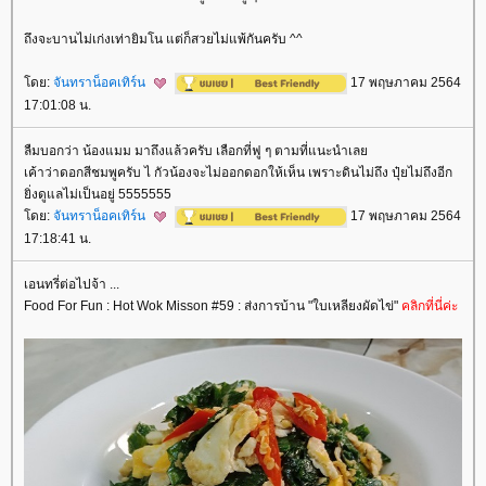
ถึงจะบานไม่เก่งเท่ายิมโน แต่ก็สวยไม่แพ้กันครับ ^^
ดย:
จันทราน็อคเทิร์น
17 พฤษภาคม 2564
17:01:08 น.
ลืมบอกว่า น้องแมม มาถึงแล้วครับ เลือกที่ฟู ๆ ตามที่แนะนำเล
เค้าว่าดอกสีชมพูครับ ไ กัวน้องจะไม่ออกดอกให้เห็น เพราะดินไม่ถึง ปุ๋ยไม่ถึงอีก
ิ่งดูแลไม่เป็นอยู่ 5555555
ดย:
จันทราน็อคเทิร์น
17 พฤษภาคม 2564
17:18:41 น.
เอนทรี่ต่อไปจ้า ...
Food For Fun : Hot Wok Misson #59 : ส่งการบ้าน "ใบเหลียงผัดไข่"
คลิกที่นี่ค่ะ