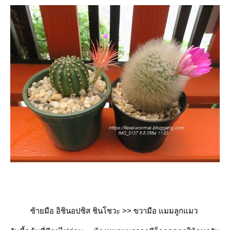
ซ้ายมือ อิชินอปซิส ชินโชวะ >> ขวามือ แมมลูกแมว