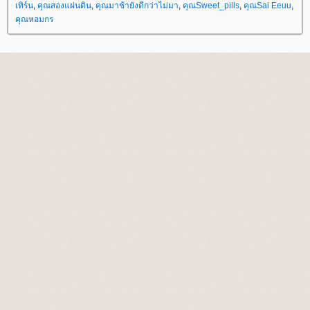
เทิร์น
,
คุณสองแผ่นดิน
,
คุณมาช้ายังดีกว่าไม่มา
,
คุณSweet_pills
,
คุณSai Eeuu
,
คุณหอมกร