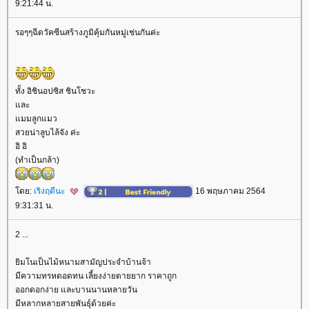
9:21:44 น.
รอๆๆฉีดวัคซีนสร้างภูมิคุ้มกันหมู่เช่นกันค่ะ
ทั้ง อิชินอปซิส ชินโชวะ
ละ
มมลูกแมว
สวยน่าลูบไล้จัง ค่ะ
อิ อิ
(ทำเป็นกล้า)
ดย:
เริงฤดีนะ
16 พฤษภาคม 2564
9:31:31 น.
2 ...
ิมโนเป็นไม้หนามสามัญประจำบ้านจ้า
มีความทรหดอดทน เลี้ยงง่ายตายยาก ราคาถูก
ออกดอกง่าย และบานนานหลายวัน
มีหลากหลายสายพันธุ์ด้วยค่ะ